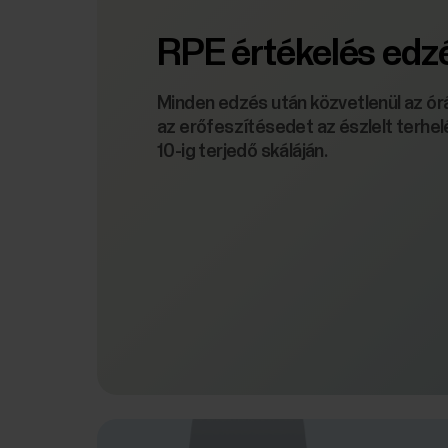
RPE értékelés edz
Minden edzés után közvetlenül az ór
az erőfeszítésedet az észlelt terhe
10-ig terjedő skáláján.