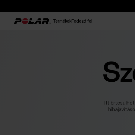
Termékek
Fedezd fel
Sz
Itt értesülhe
hibajavítás