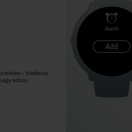
 az órádon – tökéletes
vagy edzési