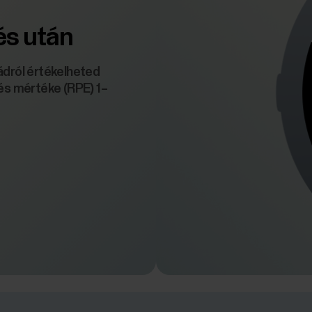
és után
ádról értékelheted
lés mértéke (RPE) 1–