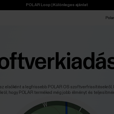
POLAR Loop | Különleges ajánlat
Polar
oftverkiadá
tsz elsőként a legfrissebb POLAR OS szoftverfrissítésekről, 
okról, hogy POLAR terméked még jobb élményt és teljesítmé