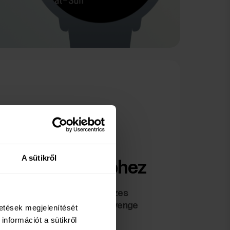
A sütikről
 minden térképhez
tod az új sötét témát az összes
i éjszakai futásoknál vagy gyenge
detések megjelenítését
t kevésbé terheli a szemet.
információt a sütikről