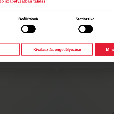
zó szabályzatban találsz
*Nem érhető el a Pol
Beállítások
Statisztikai
Kiválasztás engedélyezése
Min