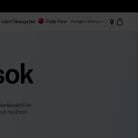
 üzleti
Támogatás
Polar Flow
sok
kiadásokról és
nyt nyújtson