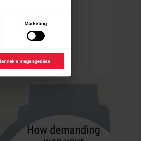
ar Ignite 3 készülékhez.
Marketing
dennek a megengedése