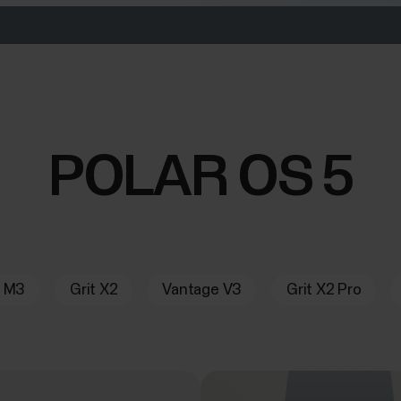
POLAR OS 5
e M3
Grit X2
Vantage V3
Grit X2 Pro