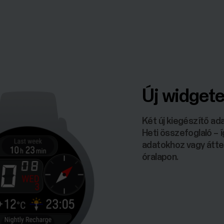
Új widget
Két új kiegészítő ada
Heti összefoglaló –
adatokhoz vagy átte
óralapon.