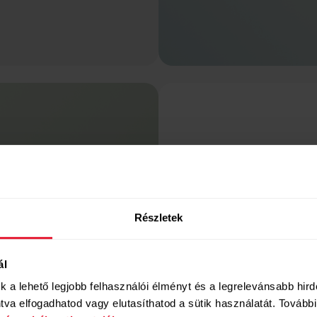
Részletek
Sötét mód
ál
Mostantól választha
térképnézethez – am
uk a lehető legjobb felhasználói élményt és a legrelevánsabb hir
fényviszonyok közöt
va elfogadhatod vagy elutasíthatod a sütik használatát. További 