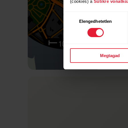
(cookies) a
Sütikre vonatko
Hozzájárulás
Elengedhetetlen
kiválasztása
Megtagad