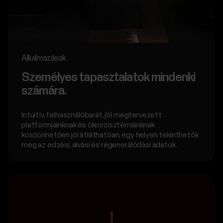
Alkalmazások
Személyes tapasztalatok mindenki
számára.
Intuitív, felhasználóbarát, jól megtervezett
platformjainknak és ökoszisztémáinknak
köszönhetően jól átláthatóan, egy helyen tekinthetők
meg az edzési, alvási és regenerálódási adatok.