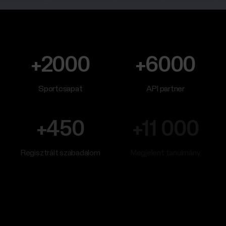
+2000
+6000
Sportcsapat
API partner
+450
+11 000
Regisztrált szabadalom
Megjelent tanulmány