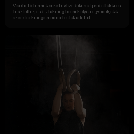
Viselhető termékeinket évtizedeken át próbálták ki és
tesztelték, és bíztak meg bennük olyan egyének, akik
szeretnék megismerni a testük adatait.