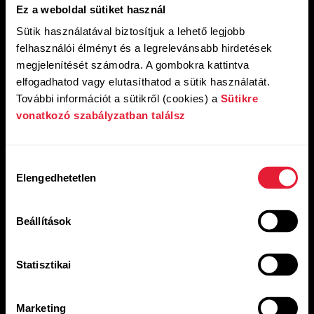
Ez a weboldal sütiket használ
Sütik használatával biztosítjuk a lehető legjobb
felhasználói élményt és a legrelevánsabb hirdetések
megjelenítését számodra. A gombokra kattintva
elfogadhatod vagy elutasíthatod a sütik használatát.
További információt a sütikről (cookies) a
Sütikre
Tudomány
vonatkozó szabályzatban találsz
Képzeld el a jövőt. Lépj ki a
megszokásokból.
Hozzájárulás
Elengedhetetlen
kiválasztása
Tudósaink több mint 40 éve támogatják a nemzetközi
kutatást és fejlesztést az emberi potenciál növelése
érdekében, és mindig is ezt fogják tenni.
Beállítások
Statisztikai
Marketing