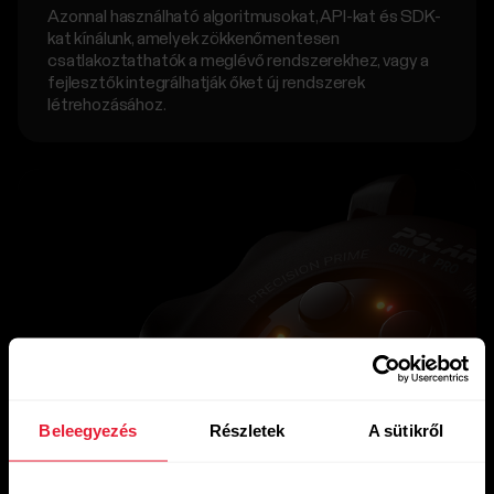
Azonnal használható algoritmusokat, API-kat és SDK-
kat kínálunk, amelyek zökkenőmentesen
csatlakoztathatók a meglévő rendszerekhez, vagy a
fejlesztők integrálhatják őket új rendszerek
létrehozásához.
Beleegyezés
Részletek
A sütikről