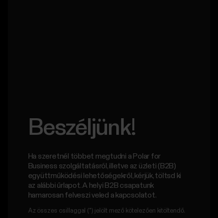
Beszéljünk!
Ha szeretnél többet megtudni a Polar for
Business szolgáltatásról, illetve az üzleti (B2B)
együttműködési lehetőségekről, kérjük, töltsd ki
az alábbi űrlapot. A helyi B2B csapatunk
hamarosan felveszi veled a kapcsolatot.
Az összes csillaggal (*) jelölt mező kötelezően kitöltendő.