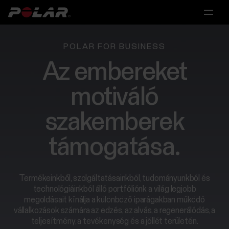
Fő
Fő
Fő
menü
menü
menü
Polar
POLAR FOR BUSINESS
360
Az embereket
Egyéneknek
Kutatás
Partnerségek
motiváló
Megoldások
Személyi
Tudományos
Licencelés
edzőknek
és
szakemberek
és
orvosi
Partnerségek
Kutatás
coach-
kutatáshoz
támogatása.
oknak
Tudományos
és
Csoportoknak
Termékeinkből, szolgáltatásainkból, tudományunkból és
Polar
orvosi
technológiáinkból álló portfóliónk a világ legjobb
for
kutatáshoz
megoldásait kínálja a különböző iparágakban működő
Consumer
Sportcsapatoknak
vállalkozások számára az edzés, az alvás, a regenerálódás, a
teljesítmény, a tevékenység és a jóllét területén.
Vedd