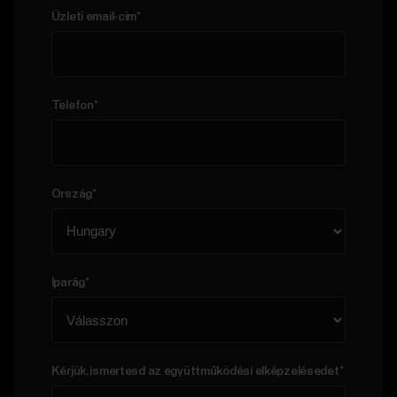
Üzleti email-cím
*
Telefon
*
Ország
*
Iparág
*
Kérjük, ismertesd az együttműködési elképzelésedet
*