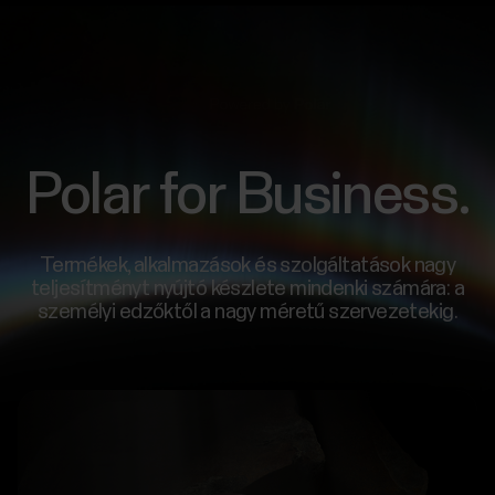
Polar for Business.
Termékek, alkalmazások és szolgáltatások nagy
teljesítményt nyújtó készlete mindenki számára: a
személyi edzőktől a nagy méretű szervezetekig.