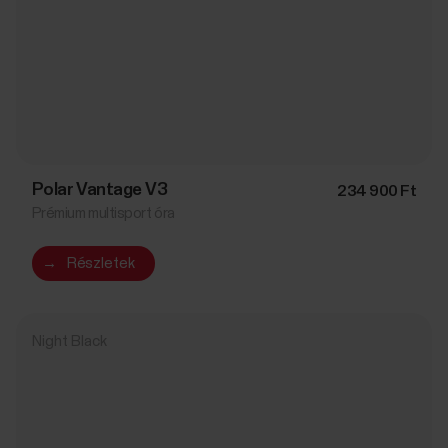
Polar Vantage V3
234 900 Ft
Prémium multisport óra
→
Részletek
Night Black