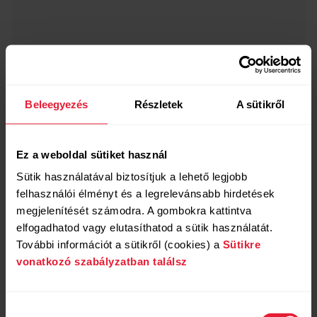
Beleegyezés
Részletek
A sütikről
Polar Vantage V3
234 900 Ft
Ez a weboldal sütiket használ
Prémium multisport óra
Sütik használatával biztosítjuk a lehető legjobb
felhasználói élményt és a legrelevánsabb hirdetések
→
Részletek
megjelenítését számodra. A gombokra kattintva
elfogadhatod vagy elutasíthatod a sütik használatát.
További információt a sütikről (cookies) a
Sütikre
Sunrise Apricot
vonatkozó szabályzatban találsz
Hozzájárulás