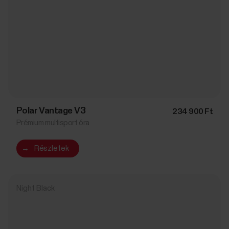
Polar Vantage V3
234 900 Ft
Prémium multisport óra
→
Részletek
Night Black