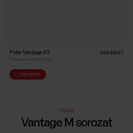
Polar Vantage V3
254 900 Ft
Prémium multisport óra
→
Részletek
POLAR
Vantage M sorozat