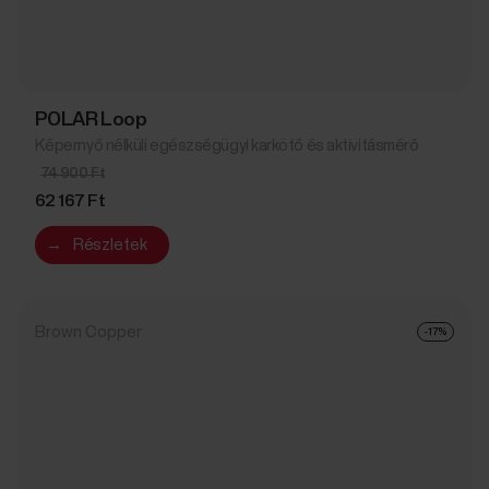
POLAR Loop
Képernyő nélküli egészségügyi karkötő és aktivitásmérő
74 900 Ft
62 167 Ft
→
Részletek
Brown Copper
-17%