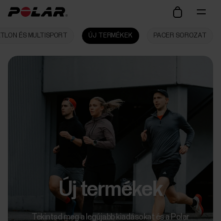
ATLON ÉS MULTISPORT
ÚJ TERMÉKEK
PACER SOROZAT
Új termékek
Tekintsd meg a legújabb kiadásokat és a Polar