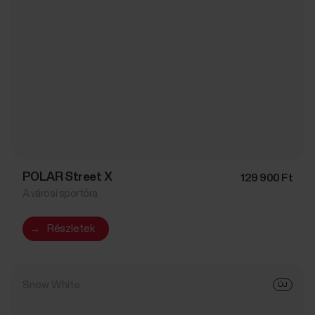
POLAR Street X
129 900 Ft
A városi sportóra
→
Részletek
Snow White
ÚJ