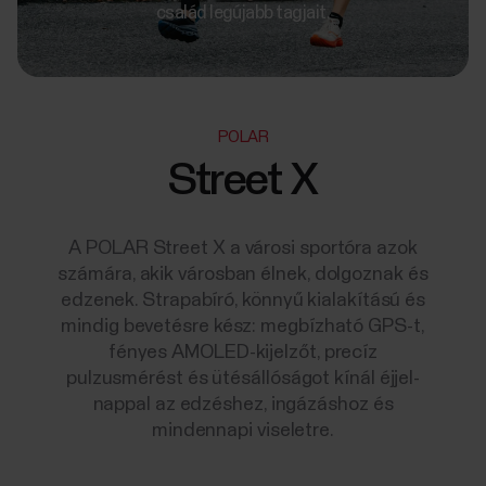
család legújabb tagjait.
POLAR
Street X
A POLAR Street X a városi sportóra azok
számára, akik városban élnek, dolgoznak és
edzenek. Strapabíró, könnyű kialakítású és
mindig bevetésre kész: megbízható GPS-t,
fényes AMOLED-kijelzőt, precíz
pulzusmérést és ütésállóságot kínál éjjel-
nappal az edzéshez, ingázáshoz és
mindennapi viseletre.