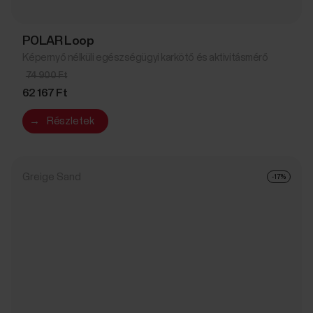
POLAR Loop
Képernyő nélküli egészségügyi karkötő és aktivitásmérő
74 900 Ft
62 167 Ft
→
Részletek
Greige Sand
-17%