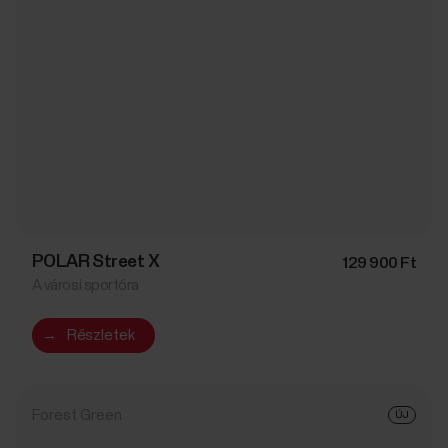
POLAR Street X
129 900 Ft
A városi sportóra
→
Részletek
Forest Green
ÚJ