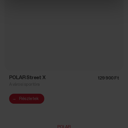
POLAR Street X
129 900 Ft
A városi sportóra
→
Részletek
POLAR