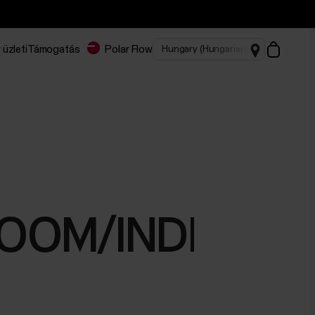
 üzleti
Támogatás
Polar Flow
IA_ROOM/INDEX_H