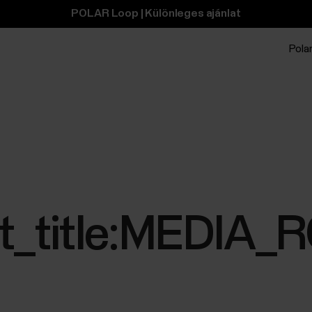
POLAR Loop | Különleges ajánlat
Polar
text_title:MED