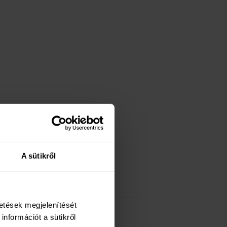
atients
A sütikről
detések megjelenítését
információt a sütikről