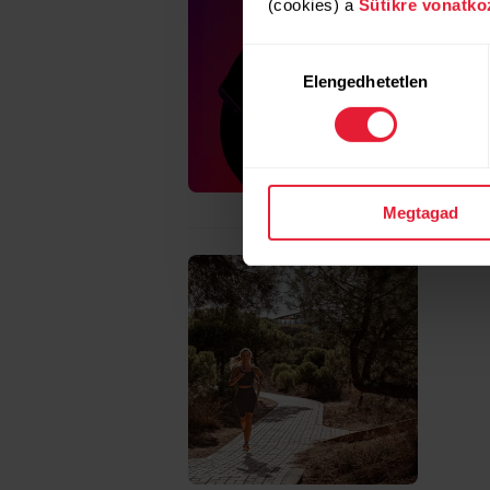
(cookies) a
Sütikre vonatko
Hozzájárulás
Elengedhetetlen
kiválasztása
Megtagad