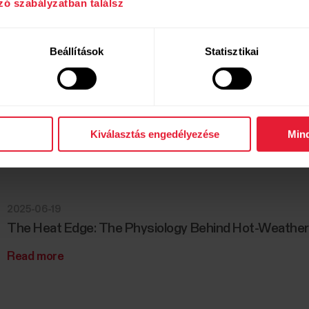
zó szabályzatban találsz
2025-09-03
Polar launches Polar Loop – its first screen-free, sub
Beállítások
Statisztikai
free wearable
Read more
Kiválasztás engedélyezése
Min
2025-06-19
The Heat Edge: The Physiology Behind Hot-Weather
Read more