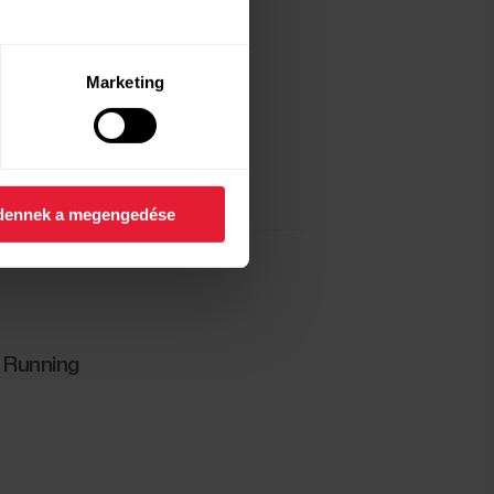
scription-
Marketing
dennek a megengedése
 Running