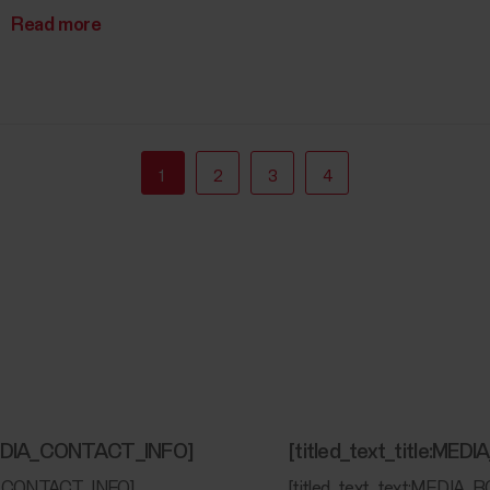
Read more
1
2
3
4
/MEDIA_CONTACT_INFO]
[titled_text_title:
A_CONTACT_INFO]
[titled_text_text:MED