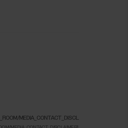
MEDIA_ROOM/MEDIA_CONTACT_DISCLAIMER]
IA_ROOM/MEDIA_CONTACT_DISCLAIMER]