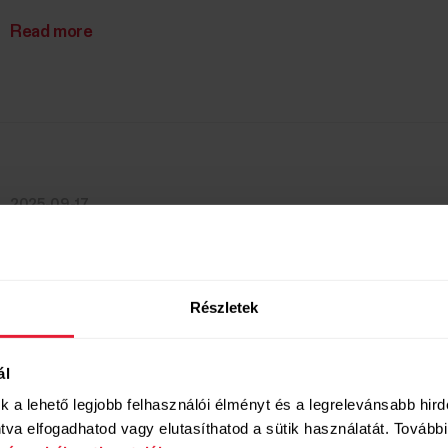
Read more
2025-09-17
Wearables and digital coaching tools help diabetes p
stay active
Read more
Részletek
ál
uk a lehető legjobb felhasználói élményt és a legrelevánsabb hir
va elfogadhatod vagy elutasíthatod a sütik használatát. További 