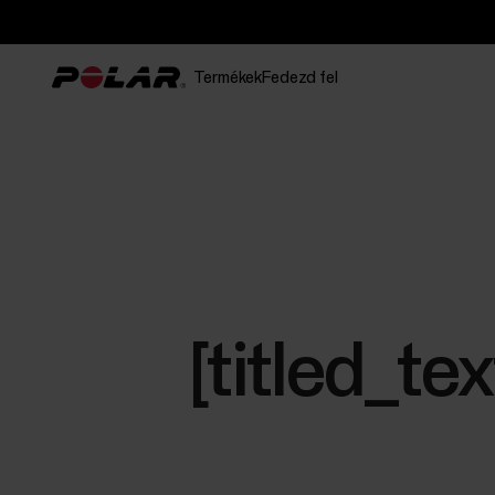
Termékek
Fedezd fel
[titled_