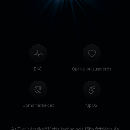
EKG
Optikai pulzusmérés
Bőrhőmérséklet
SpO2
Az Elixir™ érzékelőfúziós technológia több fiziológiai és