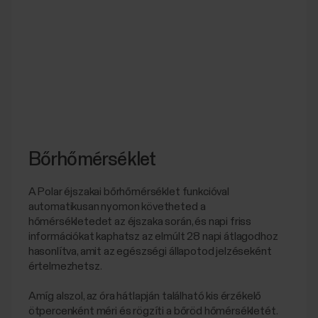
Bőrhőmérséklet
A Polar éjszakai bőrhőmérséklet funkcióval
automatikusan nyomon követheted a
hőmérsékletedet az éjszaka során, és napi friss
információkat kaphatsz az elmúlt 28 napi átlagodhoz
hasonlítva, amit az egészségi állapotod jelzéseként
értelmezhetsz.
Amíg alszol, az óra hátlapján található kis érzékelő
ötpercenként méri és rögzíti a bőröd hőmérsékletét.