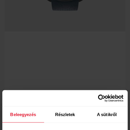
Beleegyezés
Részletek
A sütikről
Véroxigénszint
Az Elixir™ bioérzékelő technológiák segítségével a