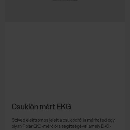
Csuklón mért EKG
Szíved elektromos jeleit a csuklódról is mérheted egy
olyan Polar EKG-mérő óra segítségével, amely EKG-