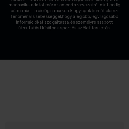
mechanikai adatot mér az emberi szervezetről, mint eddig
bármi más – a biológiai markerek egy spektrumát elemzi
fenomenális sebességgel, hogy a legjobb, legvilágosabb
információkat szolgáltassa, és személyre szabott
útmutatást kínáljon a sport és az élet területén.