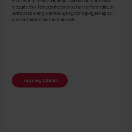
érzékelőt átterveztük, hogy tovább csökkentsük a
mozgás és a fényszivárgás okozta interferenciát, és
javítsuk az energiahatékonyságot, hogy éjjel-nappal
pontos mérést biztosíthassunk.
Tudj meg többet!