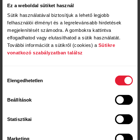
Ez a weboldal sütiket használ
Polar SpO2 véroxigénszint-mérő funkciója
pulzoximetriás technológia alkalmazásával becsüli meg
Sütik használatával biztosítjuk a lehető legjobb
a véredben keringő oxigén mennyiségét. Két különböző
felhasználói élményt és a legrelevánsabb hirdetések
hullámhosszú – vörös és infravörös – fényt sugároz a
megjelenítését számodra. A gombokra kattintva
bőrön keresztül, és az alatta található véredényekbe.
elfogadhatod vagy elutasíthatod a sütik használatát.
Az ereken belül a fény kölcsönhatásba kerül a
További információt a sütikről (cookies) a
Sütikre
vörösvértestekben található oxigenizált és
vonatkozó szabályzatban találsz
deoxigenizált hemoglobinnal. A rendszer a visszavert
és visszaszórt fény mennyisége alapján számítja ki,
hogy mennyi oxigént szállít a vér.
Hozzájárulás
Az összes véroxigénszint-mérési adatot a Polar Flow a
Elengedhetetlen
kiválasztása
magassági adatokkal együtt menti. Ezt az információt
felhasználhatod a szervezeted edzésre adott
reakciójának nyomon követésére és elemzésére egy
Beállítások
adott időszak alatt.
Statisztikai
Marketing