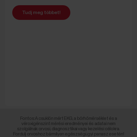
Tudj meg többet!
Fontos:A csuklón mért EKG, a bőrhőmérséklet és a
véroxigénszint mérési eredményei és adatai nem
szolgálnak orvosi, diagnosztikai vagy kezelési célokra.
Fordulj orvoshoz bármilyen egészségügyi panasz esetén!