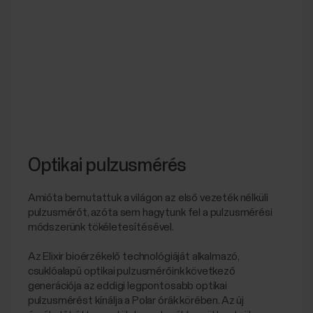
Optikai pulzusmérés
Amióta bemutattuk a világon az első vezeték nélküli
pulzusmérőt, azóta sem hagytunk fel a pulzusmérési
módszerünk tökéletesítésével.
Az Elixir bioérzékelő technológiáját alkalmazó,
csuklóalapú optikai pulzusmérőink következő
generációja az eddigi legpontosabb optikai
pulzusmérést kínálja a Polar órák körében. Az új