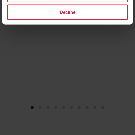
→
Loe lisaks
Decline