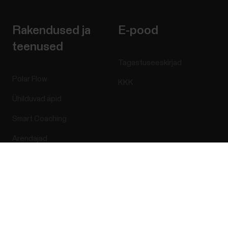
Rakendused ja
E-pood
teenused
Tagastuseeskirjad
Polar Flow
KKK
Ühilduvad äpid
Smart Coaching
Arendajad
Success! ##