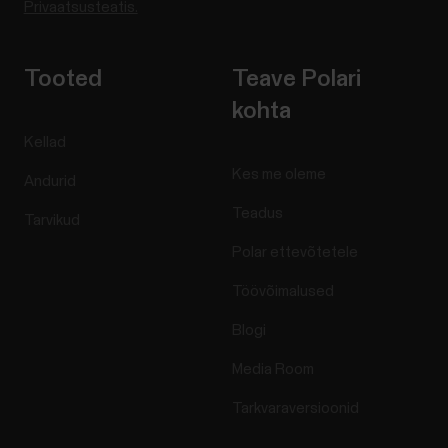
Privaatsusteatis.
Tooted
Teave Polari
kohta
Kellad
Kes me oleme
Andurid
Teadus
Tarvikud
Polar ettevõtetele
Töövõimalused
Blogi
Media Room
Tarkvaraversioonid