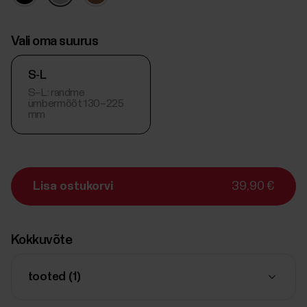
Vali oma suurus
S-L
S–L: randme
ümbermõõt 130–225
mm
Lisa ostukorvi
39,90 €
Kokkuvõte
tooted (
1
)