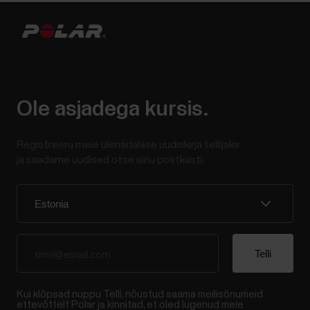
Ole asjadega kursis.
Registreeru meie ülenädalase uudiskirja tellijaks
ja saadame uudised otse sinu postkasti.
Kui klõpsad nuppu Telli, nõustud saama meilisõnumeid
ettevõttelt Polar ja kinnitad, et oled lugenud meie