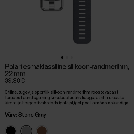
Polari esmaklassiline silikoon-randmerihm,
22 mm
39,90 €
Stiilne, tugev ja sportlik silikoon-randmerihm roostevabast
terasest pandlaga ning kiirvabastustihvtidega, et rihmu saaks
kiiresti ja kergesti vahetada igal ajal, igal pool ja mõne sekundiga.
Värv:
Stone Gray