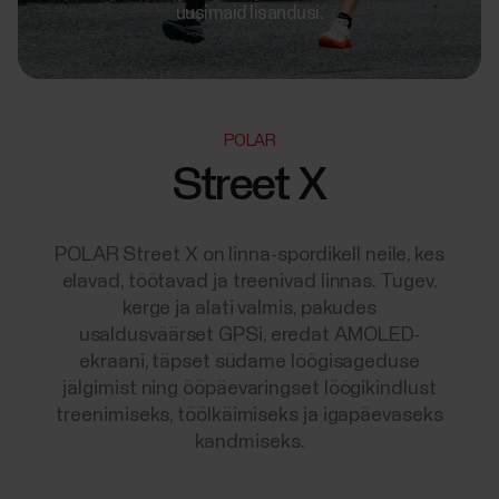
uusimaid lisandusi.
POLAR
Street X
POLAR Street X on linna-spordikell neile, kes
elavad, töötavad ja treenivad linnas. Tugev,
kerge ja alati valmis, pakudes
usaldusväärset GPSi, eredat AMOLED-
ekraani, täpset südame löögisageduse
jälgimist ning ööpäevaringset löögikindlust
treenimiseks, töölkäimiseks ja igapäevaseks
kandmiseks.