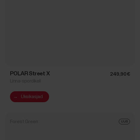
POLAR Street X
249,90 €
Linna-spordikell
→
Üksikasjad
Forest Green
UUS