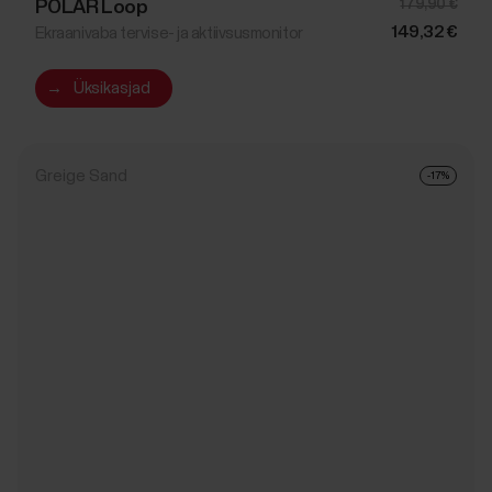
POLAR Loop
179,90 €
149,32 €
Ekraanivaba tervise- ja aktiivsusmonitor
→
Üksikasjad
Greige Sand
-17%