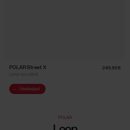
POLAR Street X
249,90 €
Linna-spordikell
→
Üksikasjad
POLAR
Loop