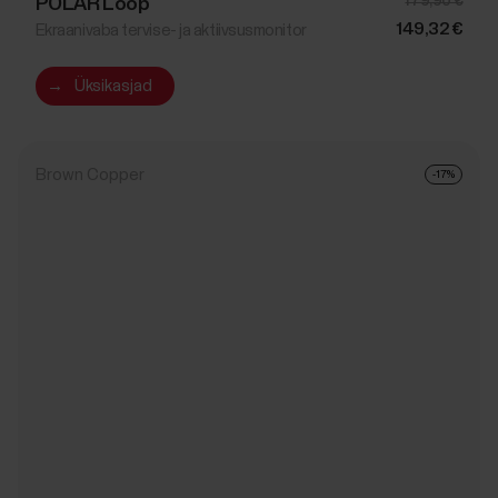
POLAR Loop
179,90 €
149,32 €
Ekraanivaba tervise- ja aktiivsusmonitor
→
Üksikasjad
Brown Copper
-17%