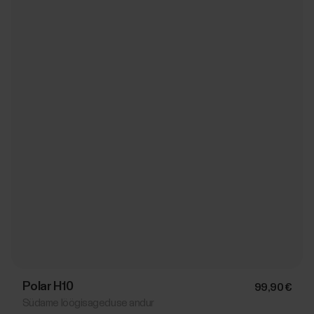
Polar H10
99,90 €
Südame löögisageduse andur