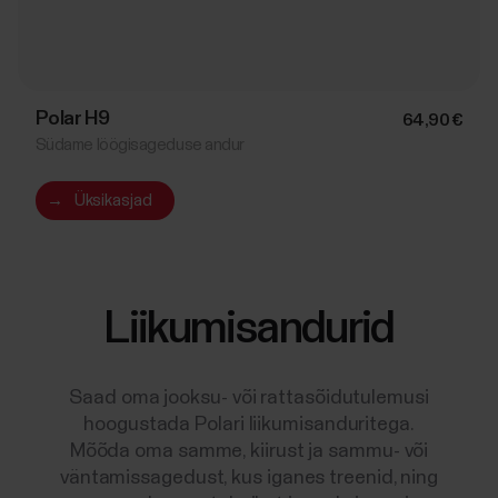
Polar H9
64,90 €
Südame löögisageduse andur
→
Üksikasjad
Liikumisandurid
Saad oma jooksu- või rattasõidutulemusi
hoogustada Polari liikumisanduritega.
Mõõda oma samme, kiirust ja sammu- või
väntamissagedust, kus iganes treenid, ning