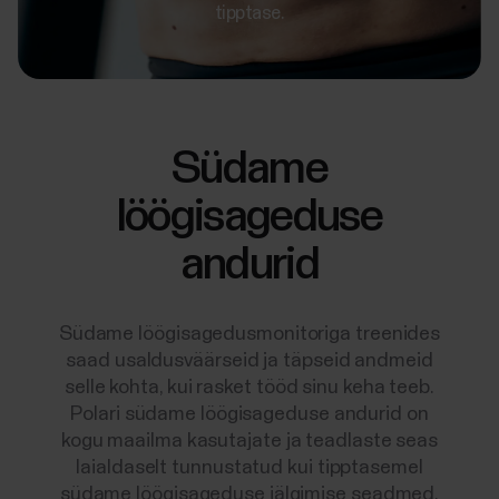
tipptase.
Südame
löögisageduse
andurid
Südame löögisagedusmonitoriga treenides
saad usaldusväärseid ja täpseid andmeid
selle kohta, kui rasket tööd sinu keha teeb.
Polari südame löögisageduse andurid on
kogu maailma kasutajate ja teadlaste seas
laialdaselt tunnustatud kui tipptasemel
südame löögisageduse jälgimise seadmed.