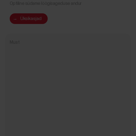
Optiline südame löögisageduse andur
→
Üksikasjad
Must