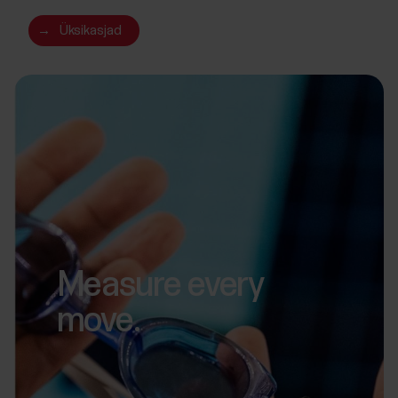
→
Üksikasjad
Measure every
move.