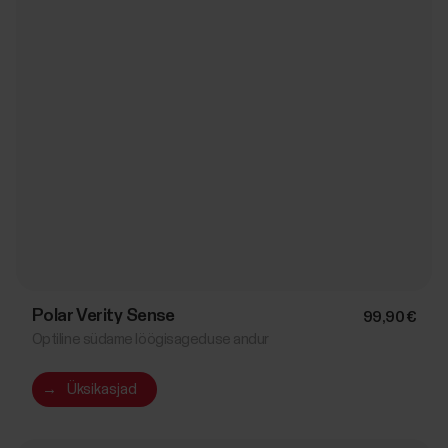
Polar Verity Sense
99,90 €
Optiline südame löögisageduse andur
→
Üksikasjad