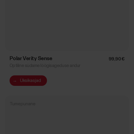
Polar Verity Sense
99,90 €
Optiline südame löögisageduse andur
→
Üksikasjad
Tumepunane