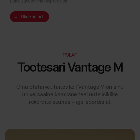
Esmaklassiline multispordikell
→
Üksikasjad
POLAR
Tootesari Vantage M
Oma otstarvet täitev kell Vantage M on sinu
universaalne kaaslane teel uute isiklike
rekordite suunas – igal spordialal.