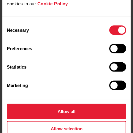
cookies in our
Cookie Policy
.
Polar Vantage V3
599,90 €
Consent
Esmaklassiline multispordikell
Necessary
Selection
→
Üksikasjad
Preferences
Sunrise Apricot
Statistics
Marketing
Allow all
Allow selection