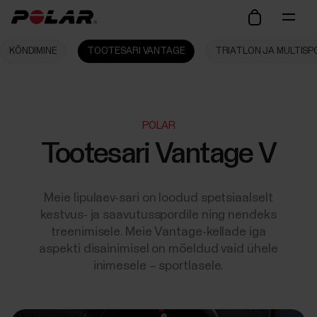
KÕNDIMINE
TOOTESARI VANTAGE
TRIATLON JA MULTIS
POLAR
Tootesari Vantage V
Meie lipulaev-sari on loodud spetsiaalselt
kestvus- ja saavutusspordile ning nendeks
treenimisele. Meie Vantage-kellade iga
aspekti disainimisel on mõeldud vaid ühele
inimesele – sportlasele.