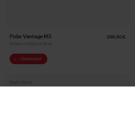
Polar Vantage M3
399,90 €
Nutikas multispordikell
→
Üksikasjad
Night Black
Success! ##