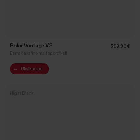
Polar Vantage V3
599,90 €
Esmaklassiline multispordikell
→
Üksikasjad
Night Black