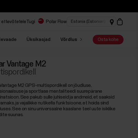
 ettevõtetele
Tugi
Polar Flow
levaade
Üksikasjad
Võrdlus
Osta kohe
ar Vantage M2
tispordikell
 Vantage M2 GPS-multispordikell on jõudluse,
sionaalsuse ja sportlase mentaliteedi suurepärane
natsioon. See pakub sulle juhiseid ja andmeid, et saaksid
maks, ja vajalikke nutikella funktsioone, et hoida sind
uses. See on sinu universaalne kaaslane teel uute isiklike
dite suunas.