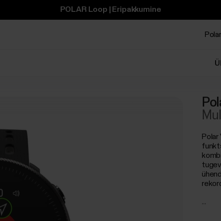
POLAR Loop | Eripakkumine
Polar
Ü
Pol
Mul
Polar
funkt
kombi
tugeva
ühend
rekor
...