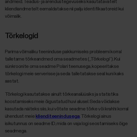
andmeid. Teadus- ja arendustegevuseks kasutatavatelt
kliendiandmetelt eemaldatakse nii palju identifikaatoreid kui
võimalik.
Tõrkelogid
Parima võimaliku teeninduse pakkumiseks probleemi korral
talletame tõrkeandmed oma seadmetes („Tõrkelogi”). Kui
sünkroonite oma seadme Polari teenusega, kopeeritakse
tõrkelogi meie serverisse ja seda talletatakse seal kuni kaks
aastat.
Tõrkelogi kasutatakse ainult tõrkeanalüüsiks ja statistika
koostamiseks meie õigustatud huvi alusel. Seda võidakse
kasutada näiteks siis, kui võtate seadme tõrke või krahhi korral
ühendust meie
klienditeenindusega
. Tõrkelogi ainus
isikutunnus on seadme ID, mida on vaja logi seostamiseks õige
seadmega.