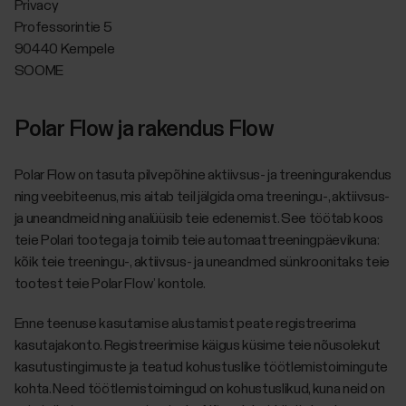
Privacy
Professorintie 5
90440 Kempele
SOOME
Polar Flow ja rakendus Flow
Polar Flow on tasuta pilvepõhine aktiivsus- ja treeningurakendus
ning veebiteenus, mis aitab teil jälgida oma treeningu-, aktiivsus-
ja uneandmeid ning analüüsib teie edenemist. See töötab koos
teie Polari tootega ja toimib teie automaattreeningpäevikuna:
kõik teie treeningu-, aktiivsus- ja uneandmed sünkroonitaks teie
tootest teie Polar Flow’ kontole.
Enne teenuse kasutamise alustamist peate registreerima
kasutajakonto. Registreerimise käigus küsime teie nõusolekut
kasutustingimuste ja teatud kohustuslike töötlemistoimingute
kohta. Need töötlemistoimingud on kohustuslikud, kuna neid on