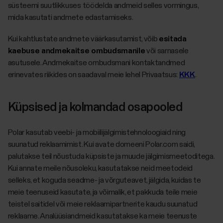
süsteemi suutlikkuses töödelda andmeid selles vormingus,
mida kasutati andmete edastamiseks.
Kui kahtlustate andmete väärkasutamist, võib
esitada
kaebuse andmekaitse ombudsmanile
või sarnasele
asutusele. Andmekaitse ombudsmani kontaktandmed
erinevates riikides on saadaval meie lehel Privaatsus:
KKK
.
Küpsised ja kolmandad osapooled
Polar kasutab veebi- ja mobiilijälgimistehnoloogiaid ning
suunatud reklaamimist. Kui avate domeeni Polar.com saidi,
palutakse teil nõustuda küpsiste ja muude jälgimismeetoditega.
Kui annate meile nõusoleku, kasutatakse neid meetodeid
selleks, et koguda seadme- ja võrguteavet, jälgida, kuidas te
meie teenuseid kasutate, ja võimalik, et pakkuda teile meie
teistel saitidel või meie reklaamipartnerite kaudu suunatud
reklaame. Analüüsiandmeid kasutatakse ka meie teenuste