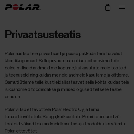
Privaatsusteatis
Polar austab teie privaatsust ja püüab pakkuda teile turvalist
kliendikogemust. Selle privaatsusteatise abil soovime teile
öelda, milliseid andmeid me kogume, kui kasutate meie tooteid
ja teenuseid, ning kuidas me neid andmeid kasutame ja käitleme.
Samuti ütleme teile, kust leida lisateavet selle kohta, kuidas teie
isikuandmeid töödeldakse ja millised õigused teil selle teabe
osas on.
Polar viitab ettevõttele Polar Electro Oy ja tema
tütarettevõtetele. Seega, kui kasutate Polari teenuseid või
tooteid, võivad teie andmeid kasutada ja töödelda üks või mitu
Polari ettevõtet.