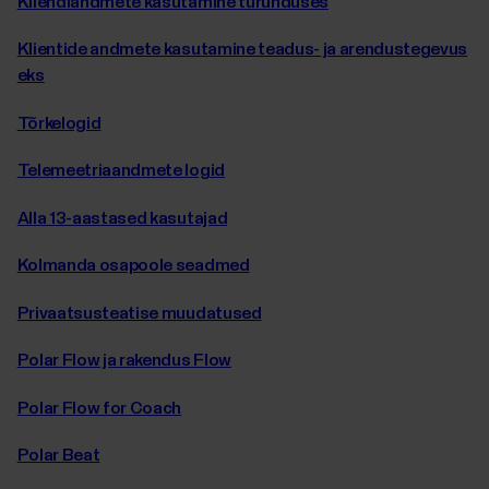
Kliendiandmete kasutamine turunduses
Klientide andmete kasutamine teadus- ja arendustegevus
eks
Tõrkelogid
Telemeetriaandmete logid
Alla 13-aastased kasutajad
Kolmanda osapoole seadmed
Privaatsusteatise muudatused
Polar Flow ja rakendus Flow
Polar Flow for Coach
Polar Beat