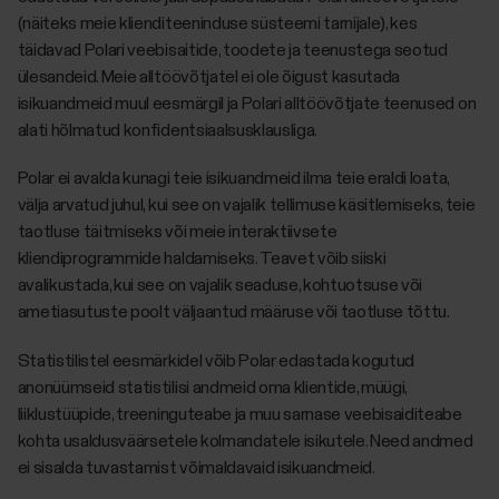
(näiteks meie klienditeeninduse süsteemi tarnijale), kes
täidavad Polari veebisaitide, toodete ja teenustega seotud
ülesandeid. Meie alltöövõtjatel ei ole õigust kasutada
isikuandmeid muul eesmärgil ja Polari alltöövõtjate teenused on
alati hõlmatud konfidentsiaalsusklausliga.
Polar ei avalda kunagi teie isikuandmeid ilma teie eraldi loata,
välja arvatud juhul, kui see on vajalik tellimuse käsitlemiseks, teie
taotluse täitmiseks või meie interaktiivsete
kliendiprogrammide haldamiseks. Teavet võib siiski
avalikustada, kui see on vajalik seaduse, kohtuotsuse või
ametiasutuste poolt väljaantud määruse või taotluse tõttu.
Statistilistel eesmärkidel võib Polar edastada kogutud
anonüümseid statistilisi andmeid oma klientide, müügi,
liiklustüüpide, treeninguteabe ja muu sarnase veebisaiditeabe
kohta usaldusväärsetele kolmandatele isikutele. Need andmed
ei sisalda tuvastamist võimaldavaid isikuandmeid.