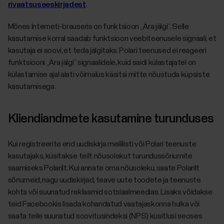
rivaatsuseeskirjadest
.
Mõnes Interneti-brauseris on funktsioon „Ära jälgi”. Selle
kasutamise korral saadab funktsioon veebiteenusele signaali, et
kasutaja ei soovi, et teda jälgitaks. Polari teenused ei reageeri
funktsiooni „Ära jälgi” signaalidele, kuid saidi külastajatel on
külastamise ajal alati võimalus käsitsi mitte nõustuda küpsiste
kasutamisega.
Kliendiandmete kasutamine turunduses
Kui registreerite end uudiskirja meililisti või Polari teenuste
kasutajaks, küsitakse teilt nõusolekut turundussõnumite
saamiseks Polarilt. Kui annate oma nõusoleku, saate Polarilt
sõnumeid, nagu uudiskirjad, teave uute toodete ja teenuste
kohta või suunatud reklaamid sotsiaalmeedias. Lisaks võidakse
teid Facebookis lisada kohandatud vaatajaskonna hulka või
saata teile suunatud soovitusindeksi (NPS) küsitlusi seoses