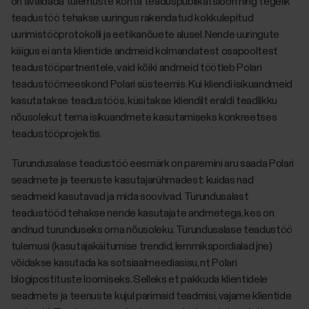
on avaldada tulemuste kohta teaduspublikatsioon ning tegelik
teadustöö tehakse uuringus rakendatud kokkulepitud
uurimistööprotokolli ja eetikanõuete alusel. Nende uuringute
käigus ei anta klientide andmeid kolmandatest osapooltest
teadustööpartneritele, vaid kõiki andmeid töötleb Polari
teadustöömeeskond Polari süsteemis. Kui kliendi isikuandmeid
kasutatakse teadustöös, küsitakse kliendilt eraldi teadlikku
nõusolekut tema isikuandmete kasutamiseks konkreetses
teadustööprojektis.
Turundusalase teadustöö eesmärk on paremini aru saada Polari
seadmete ja teenuste kasutajarühmadest: kuidas nad
seadmeid kasutavad ja mida soovivad. Turundusalast
teadustööd tehakse nende kasutajate andmetega, kes on
andnud turunduseks oma nõusoleku. Turundusalase teadustöö
tulemusi (kasutajakäitumise trendid, lemmikspordialad jne)
võidakse kasutada ka sotsiaalmeediasisu, nt Polari
blogipostituste loomiseks. Selleks et pakkuda klientidele
seadmete ja teenuste kujul parimaid teadmisi, vajame klientide