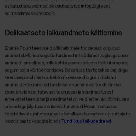
esitatud isikuandmed oleksid kaitstud infopüügi eest
kolmandate isikute poolt.
Delikaatsete isikuandmete käitlemine
Enamik Polari teenuseid põhineb meie toodetest kogutud
andmetel. Mõned kogutud andmed (nt südame löögisageduse
andmed) on sellised, mille kohta peame paluma teilt luba nende
kogumiseks või töötlemiseks. Seda luba taotletakse eraldi iga
teenuse puhul, mis töötleb konkreetseid õigusi nõudvaid
andmeid. See, milliseid tundlikke isikuandmeid töödeldakse,
oleneb teie kasutatavast teenusest ja seadmest, sest
erinevatel teenustel ja seadmetel on veidi erinevad võimalused
ja nendega jälgitakse erinevaid andmeid. Polari teenustes
töödeldavate mitmesuguste tundlike isikuandmete ja näitajate
loendit saate vaadata lehelt
Tundlikud isikuandmed
.