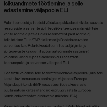
Isikuandmete töötlemine ja selle
edastamine väljapoole ELi
Polari teenuseid ja tooteid võidakse pakkuda eri riikides asuvate
ressursside ja serverite abil. Tegelikke teenuseandmeid (teie
konto andmeid ja teie Polari seadmetest pärit andmeid)
talletatakse EL-is/EMP alal Iirimaal ja Rootsis asuvates
serverites, kuid Polari ökosüsteemi teatud jälgimis- ja
abitegevuste käigus (nt automaatsõnumite saatmisel)
võidakse kliendi e-posti aadress või ID edastada
teenusepakkuja serverisse väljaspool EL-i.
Seetõttu võidakse teie teavet töödelda väljaspool riiki, kus teie
kasutatav teenus asub, sealhulgas väljaspool Euroopa
Majanduspiirkonda (EMP) asuvates riikides, kus eraelu
puutumatuse kaitse standard ei pruugi vastata Euroopa
Komisjoni kehtestatud nõuetele (näiteks USA).
Kui registreerute teenuse kasutajaks (nt Polar Flow), mis võib