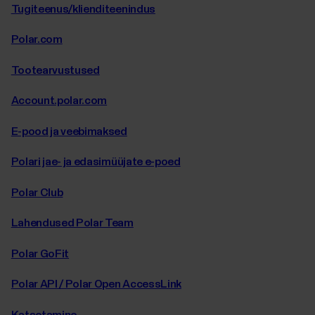
Tugiteenus/klienditeenindus
Polar.com
Tootearvustused
Account.polar.com
E-pood ja veebimaksed
Polari jae- ja edasimüüjate e-poed
Polar Club
Lahendused Polar Team
Polar GoFit
Polar API / Polar Open AccessLink
Katsetamine