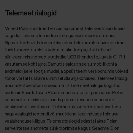
Telemeetrialogid
Mõned Polari seadmed võivad seadmest telemeetriaandmeid
koguda. Telemeetriaandmete kogumise aluseks on meie
õigustatud huvi. Telemeetriaandmeteks on mh teave seadme
funktsioonide ja oleku kohta, nt aku tööiga, statistilised
sünkroonimisandmed, statistika USB ühenduste, kuva ja OHR-i
kasutamise kohta jne. Samuti sisaldab see su mobiili kohta
andmeid (selle tootja, mudel ja opsüsteemi versioon), mis võivad
tõrke või talitlushäire uurimisel olla asjakohased. Telemeetrialogi
ainus isikutuvastus on seadme ID. Telemeetrialogis kogutud
andmeid kasutatakse Polari arendustöös, et parandada Polari
seadmete toimivust ja saada parem ülevaade seadmete
keskmisest kasutusest. Telemeetrialogi võidakse kasutada
nagu vealogigi remondi või muu klienditeeninduses toimuva
vealahenduse käigus. Telemeetrialogid edastatakse Polari
serveritesse andmete sünkroonimise käigus. Seadme ID on