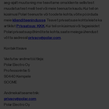
aeg-ajalt muuta ning me teavitame oma kliente sellistest
muudatustest meili teel või meie teenuste kaudu. Kui teil on
küsimusi Polari teenuste või toodete kohta, võite pöörduda
meie
klienditeenindusse
. Teavet privaatsuse kohta leiate ka
artiklist
Privaatsus: KKK
. Kui teil on küsimusi või tagasisidet
Polari privaatsuspõhimõtete kohta, saate meiega ühendust
võtta aadressil
privacy@polar.com
.
Kontaktteave
Vastutav andmetöötleja:
Polar Electro Oy
Professorintie 5
90440 Kempele
SOOME
Andmekaitseametnik:
privacy@polar.com
Polar Electro Oy