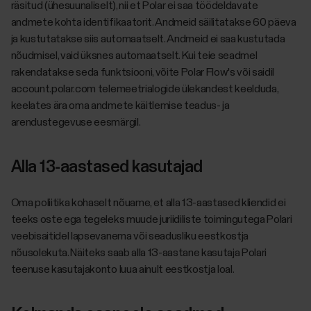
räsitud (ühesuunaliselt), nii et Polar ei saa töödeldavate
andmete kohta identifikaatorit. Andmeid säilitatakse 60 päeva
ja kustutatakse siis automaatselt. Andmeid ei saa kustutada
nõudmisel, vaid üksnes automaatselt. Kui teie seadmel
rakendatakse seda funktsiooni, võite Polar Flow's või saidil
account.polar.com telemeetrialogide ülekandest keelduda,
keelates ära oma andmete käitlemise teadus- ja
arendustegevuse eesmärgil.
Alla 13-aastased kasutajad
Oma poliitika kohaselt nõuame, et alla 13-aastased kliendid ei
teeks oste ega tegeleks muude juriidiliste toimingutega Polari
veebisaitidel lapsevanema või seadusliku eestkostja
nõusolekuta. Näiteks saab alla 13-aastane kasutaja Polari
teenuse kasutajakonto luua ainult eestkostja loal.