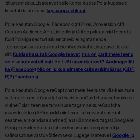
täiustamiseks. Lisateavet selle kohta, kuidas Polar küpsiseid
kasutab, leiate meie
küpsisepoliitikast
.
Polar kasutab Google’i, Facebooki (nt Pixel, Conversion API,
Custom Audience API), LinkedIni ja Criteo pakutavaid tööriistu.
Kuid Polariga seotud isikuandmeid ei jagata nende
teenusepakkujatega ilma teie nõusolekuta. Lisateavet leiate
siit:
Kuidas kasutab Google teavet, mis on pärit meie teenu
seid kasutavatelt saitidelt või rakendustest?
,
Andmepoliiti
ka (Facebook)
,
Mis on isikuandmete kaitse üldmäärus (GDP
R)? (Facebook)
.
Polar kasutab Google reCaptchat meie teenuste väärkasutuse
vältimiseks meie õigustatud huvides. reCaptcha kasutamine on
oluline Polari teenuse turvalisuse tagamiseks. reCaptcha
rakendusliides (API) saadab riistvara- ja tarkvarateabe (sh
seadme ja rakenduse andmed) analüüsimiseks tagasi Google’ile.
Google omakorda kasutab andmeanalüüsi rämpsposti ja
väärkasutuse vastu võitlemiseks. Lugege lisateavet
Google’i p