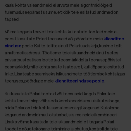
kaalu kohta valeandmeid, ei arvuta meie algoritmid õigeid
tulemusi, seepärast usume, et kõik teie esitatud andmed on
täpsed.
Võime koguda teavet teie kohta, kui ostate tooteid meie e-
poest, kasutate Polari teenuseid või pöördute meie
klienditee
ninduse
poole. Kui te tellite ainult Polari uudiskirja, küsime teilt
ainult meiliaadressi. Töötleme teie isikuandmeid ainult selles
privaatsusteatises loetletud eesmärkidel ja teenusepõhistel
eesmärkidel, mille kohta saate lisateavet, kui klõpsate esitatud
linke. Lisateabe saamiseks isikuandmete töötlemise kohta igas
teenuses, pöörduge meie
klienditeeninduse poole
.
Kui kasutate Polari tooteid või teenuseid, kogub Polar teie
kohta teavet ning võib seda kombineerida muu isikuteabega,
mida Polar on teie kohta samal eesmärgil kogunud. Kui oleme
kogunud andmeid muul otstarbel, siis me neid ei kombineeri.
Lisaks võime kasutada teie isikuandmeid, et tagada Polari
toodete nõuetekohane toimimine ja ohutus, kontrollida teie