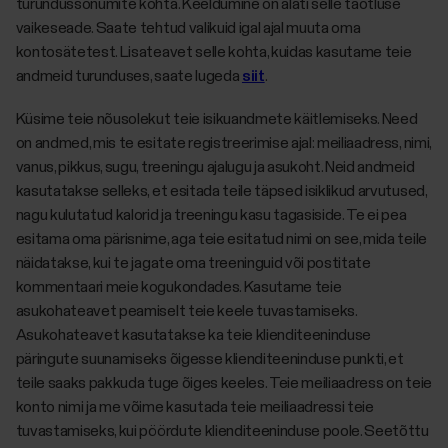
turundussõnumite kohta. Keeldumine on alati selle taotluse
vaikeseade. Saate tehtud valikuid igal ajal muuta oma
kontosätetest. Lisateavet selle kohta, kuidas kasutame teie
andmeid turunduses, saate lugeda
siit
.
Küsime teie nõusolekut teie isikuandmete käitlemiseks. Need
on andmed, mis te esitate registreerimise ajal: meiliaadress, nimi,
vanus, pikkus, sugu, treeningu ajalugu ja asukoht. Neid andmeid
kasutatakse selleks, et esitada teile täpsed isiklikud arvutused,
nagu kulutatud kalorid ja treeningu kasu tagasiside. Te ei pea
esitama oma pärisnime, aga teie esitatud nimi on see, mida teile
näidatakse, kui te jagate oma treeninguid või postitate
kommentaari meie kogukondades. Kasutame teie
asukohateavet peamiselt teie keele tuvastamiseks.
Asukohateavet kasutatakse ka teie klienditeeninduse
päringute suunamiseks õigesse klienditeeninduse punkti, et
teile saaks pakkuda tuge õiges keeles. Teie meiliaadress on teie
konto nimi ja me võime kasutada teie meiliaadressi teie
tuvastamiseks, kui pöördute klienditeeninduse poole. Seetõttu