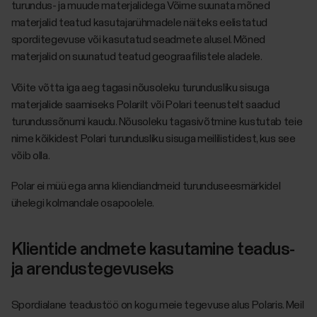
turundus- ja muude materjalidega Võime suunata mõned
materjalid teatud kasutajarühmadele näiteks eelistatud
sporditegevuse või kasutatud seadmete alusel. Mõned
materjalid on suunatud teatud geograafilistele aladele.
Võite võtta iga aeg tagasi nõusoleku turundusliku sisuga
materjalide saamiseks Polarilt või Polari teenustelt saadud
turundussõnumi kaudu. Nõusoleku tagasivõtmine kustutab teie
nime kõikidest Polari turundusliku sisuga meililistidest, kus see
võib olla.
Polar ei müü ega anna kliendiandmeid turunduseesmärkidel
ühelegi kolmandale osapoolele.
Klientide andmete kasutamine teadus-
ja arendustegevuseks
Spordialane teadustöö on kogu meie tegevuse alus Polaris. Meil