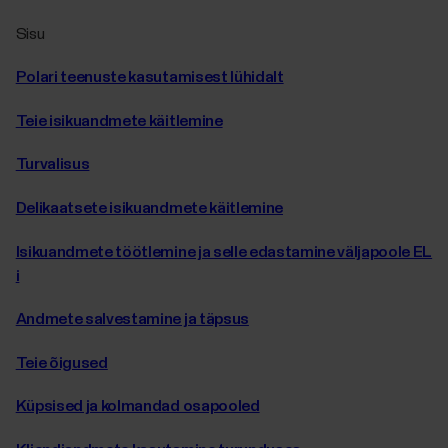
Sisu
Polari teenuste kasutamisest lühidalt
Teie isikuandmete käitlemine
Turvalisus
Delikaatsete isikuandmete käitlemine
Isikuandmete töötlemine ja selle edastamine väljapoole EL
i
Andmete salvestamine ja täpsus
Teie õigused
Küpsised ja kolmandad osapooled