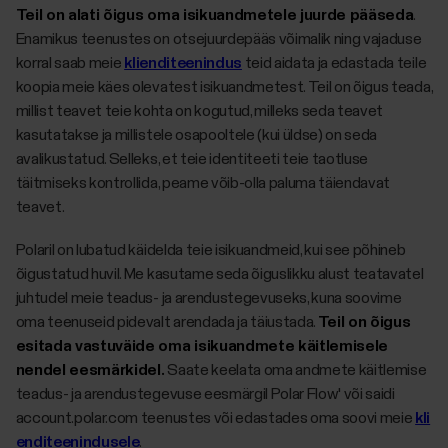
Teil on alati õigus oma isikuandmetele juurde pääseda
.
Enamikus teenustes on otsejuurdepääs võimalik ning vajaduse
korral saab meie
klienditeenindus
teid aidata ja edastada teile
koopia meie käes olevatest isikuandmetest. Teil on õigus teada,
millist teavet teie kohta on kogutud, milleks seda teavet
kasutatakse ja millistele osapooltele (kui üldse) on seda
avalikustatud. Selleks, et teie identiteeti teie taotluse
täitmiseks kontrollida, peame võib-olla paluma täiendavat
teavet.
Polaril on lubatud käidelda teie isikuandmeid, kui see põhineb
õigustatud huvil. Me kasutame seda õiguslikku alust teatavatel
juhtudel meie teadus- ja arendustegevuseks, kuna soovime
oma teenuseid pidevalt arendada ja täiustada.
Teil on õigus
esitada vastuväide oma isikuandmete käitlemisele
nendel eesmärkidel.
Saate keelata oma andmete käitlemise
teadus- ja arendustegevuse eesmärgil Polar Flow' või saidi
account.polar.com teenustes või edastades oma soovi meie
kli
enditeenindusele
.