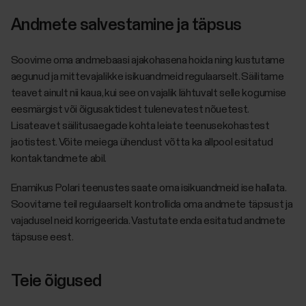
Andmete salvestamine ja täpsus
Soovime oma andmebaasi ajakohasena hoida ning kustutame
aegunud ja mittevajalikke isikuandmeid regulaarselt. Säilitame
teavet ainult nii kaua, kui see on vajalik lähtuvalt selle kogumise
eesmärgist või õigusaktidest tulenevatest nõuetest.
Lisateavet säilitusaegade kohta leiate teenusekohastest
jaotistest. Võite meiega ühendust võtta ka allpool esitatud
kontaktandmete abil.
Enamikus Polari teenustes saate oma isikuandmeid ise hallata.
Soovitame teil regulaarselt kontrollida oma andmete täpsust ja
vajadusel neid korrigeerida. Vastutate enda esitatud andmete
täpsuse eest.
Teie õigused