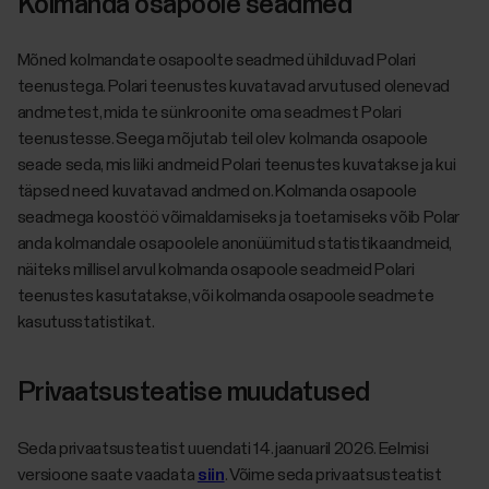
Kolmanda osapoole seadmed
Mõned kolmandate osapoolte seadmed ühilduvad Polari
teenustega. Polari teenustes kuvatavad arvutused olenevad
andmetest, mida te sünkroonite oma seadmest Polari
teenustesse. Seega mõjutab teil olev kolmanda osapoole
seade seda, mis liiki andmeid Polari teenustes kuvatakse ja kui
täpsed need kuvatavad andmed on. Kolmanda osapoole
seadmega koostöö võimaldamiseks ja toetamiseks võib Polar
anda kolmandale osapoolele anonüümitud statistikaandmeid,
näiteks millisel arvul kolmanda osapoole seadmeid Polari
teenustes kasutatakse, või kolmanda osapoole seadmete
kasutusstatistikat.
Privaatsusteatise muudatused
Seda privaatsusteatist uuendati 14. jaanuaril 2026. Eelmisi
versioone saate vaadata
siin
. Võime seda privaatsusteatist