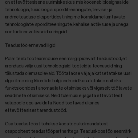
on ettevõttesisene uurimiskeskus, mis koosneb biosignaalide
tehnoloogia, füsioloogia, sporditreeningute, tervise- ja
andmeteaduse ekspertidest ning me korraldame kantavate
tehnoloogiate, sporditreeningute, kehalise aktiivsuse ja unega
seotud innovatiivseid uuringuid.
Teadustöö erinevad liigid
Polar teeb tootearenduse eesmärgil pidevalt teadustööd, et
arendada välja uusi tehnoloogiaid, tooteid ja teenuseid ning
täiustada olemasolevaid. Töötatakse välja ja katsetatakse uusi
algoritme ning klientide hulgiandmeid kasutatakse näiteks
funktsioonidest anomaaliate otsimiseks või vigaselt töötavate
seadmete otsimiseks. Neid tulemusi ei jagata ettevõttest
väljapoole ega avaldata. Need toetavad üksnes
ettevõttesisest arendustööd.
Osa teadustööst tehakse koostöös kolmandatest
osapooltest teadustööpartneritega. Teaduskoostöö eesmärk