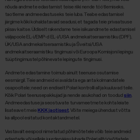
nõuda andmete edastamist teise riiki nende töötlemiseks,
taotleme andmeedastuseks teie luba. Teabe edastamisel
järgime kõiki kohaldatavaid seadusi, et tagada teie privaatsuse
piisav kaitse. Üldiselt rakendame teie isikuandmete edastamisel
väljapoole EL-i/EMP-d EL-i/USA andmekaitseraamistiku (DPF),
ÜK/USA andmekaitseraamistiku ja Šveitsi/USA
andmekaitseraamistiku tingimusi või Euroopa Komisjoni lepingu
tüüptingimustel põhinevate lepingute tingimusi.
Andmete edastamine toimub ainult teenuse osutamise
eesmärgil. Teie andmeid ei avaldata ega anta kolmandatele
osapooltele; need on endiselt Polari kontrolli all ja kuuluvad teile.
Kõik Polari teenusepakkujad ja nende asukohad on toodud
siin
.
Andmeedastuse ja seostuvate turvameetmete kohta leiate
lisateavet meie
KKK jaotisest
. Võite meiega ühendust võtta
ka allpool esitatud kontaktandmetel.
Vastavalt eespool nimetatud põhimõtetele võib teie andmeid
edastada või sellele juurdepääsu lubada Polari alltöövõtjatele