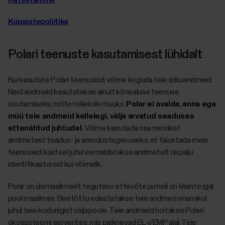
Küpsistepoliitika
Polari teenuste kasutamisest lühidalt
Kui kasutate Polari teenuseid, võime koguda teie isikuandmeid.
Neid andmeid kasutatakse ainult kõnealuse teenuse
osutamiseks, mitte millekski muuks.
Polar ei avalda, anna ega
müü teie andmeid kellelegi, välja arvatud seaduses
ettenähtud juhtudel.
Võime kasutada osa nendest
andmetest teadus- ja arendustegevuseks, et täiustada meie
teenuseid, kuid sel juhul eemaldatakse andmetelt nii palju
identifikaatoreid kui võimalik.
Polar on ülemaailmselt tegutsev ettevõte ja meil on kliente igal
pool maailmas. Seetõttu edastatakse teie andmed enamikul
juhul teie koduriigist väljapoole. Teie andmeid hoitakse Polari
ökosüsteemi serverites, mis paiknevad EL-i/EMP alal. Teie