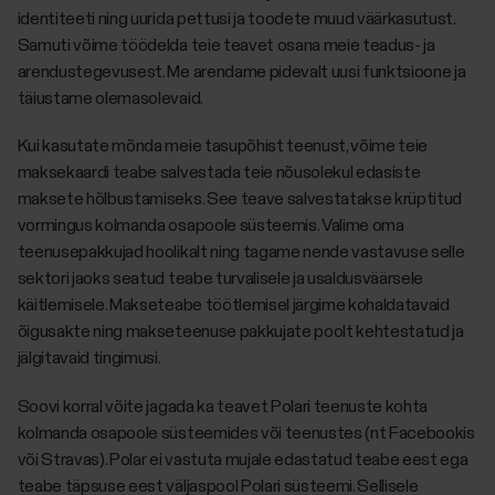
identiteeti ning uurida pettusi ja toodete muud väärkasutust.
Samuti võime töödelda teie teavet osana meie teadus- ja
arendustegevusest. Me arendame pidevalt uusi funktsioone ja
täiustame olemasolevaid.
Kui kasutate mõnda meie tasupõhist teenust, võime teie
maksekaardi teabe salvestada teie nõusolekul edasiste
maksete hõlbustamiseks. See teave salvestatakse krüptitud
vormingus kolmanda osapoole süsteemis. Valime oma
teenusepakkujad hoolikalt ning tagame nende vastavuse selle
sektori jaoks seatud teabe turvalisele ja usaldusväärsele
käitlemisele. Makseteabe töötlemisel järgime kohaldatavaid
õigusakte ning makseteenuse pakkujate poolt kehtestatud ja
jälgitavaid tingimusi.
Soovi korral võite jagada ka teavet Polari teenuste kohta
kolmanda osapoole süsteemides või teenustes (nt Facebookis
või Stravas). Polar ei vastuta mujale edastatud teabe eest ega
teabe täpsuse eest väljaspool Polari süsteemi. Sellisele