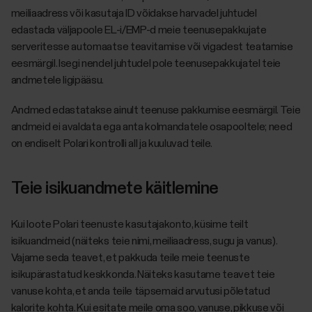
meiliaadress või kasutaja ID võidakse harvadel juhtudel
edastada väljapoole EL-i/EMP-d meie teenusepakkujate
serveritesse automaatse teavitamise või vigadest teatamise
eesmärgil. Isegi nendel juhtudel pole teenusepakkujatel teie
andmetele ligipääsu.
Andmed edastatakse ainult teenuse pakkumise eesmärgil. Teie
andmeid ei avaldata ega anta kolmandatele osapooltele; need
on endiselt Polari kontrolli all ja kuuluvad teile.
Teie isikuandmete käitlemine
Kui loote Polari teenuste kasutajakonto, küsime teilt
isikuandmeid (näiteks teie nimi, meiliaadress, sugu ja vanus).
Vajame seda teavet, et pakkuda teile meie teenuste
isikupärastatud keskkonda. Näiteks kasutame teavet teie
vanuse kohta, et anda teile täpsemaid arvutusi põletatud
kalorite kohta. Kui esitate meile oma soo, vanuse, pikkuse või