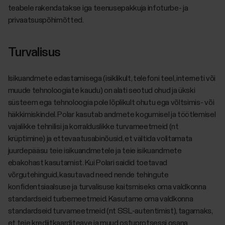
teabele rakendatakse iga teenusepakkuja infoturbe- ja
privaatsuspõhimõtted.
Turvalisus
Isikuandmete edastamisega (isiklikult, telefoni teel, interneti või
muude tehnoloogiate kaudu) on alati seotud ohud ja ükski
süsteem ega tehnoloogia pole lõplikult ohutu ega võltsimis- või
häkkimiskindel. Polar kasutab andmete kogumisel ja töötlemisel
vajalikke tehnilisi ja korralduslikke turvameetmeid (nt
krüptimine) ja ettevaatusabinõusid, et vältida volitamata
juurdepääsu teie isikuandmetele ja teie isikuandmete
ebakohast kasutamist. Kui Polari saidid toetavad
võrgutehinguid, kasutavad need nende tehingute
konfidentsiaalsuse ja turvalisuse kaitsmiseks oma valdkonna
standardseid turbemeetmeid. Kasutame oma valdkonna
standardseid turvameetmeid (nt SSL-autentimist), tagamaks,
et teie krediitkaarditeave ja muud ostuprotsessi osana