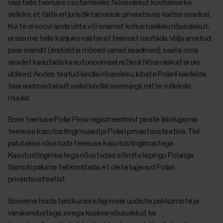
vaja teile teenuse osutamiseks. Nõusolekut küsitakse ka
selleks, et täita eri jurisdiktsioonide privaatsuse kaitse seadusi.
Kui te ei soovi anda ühte või enamat kohustuslikku nõusolekut,
ei saa me teile kahjuks vastavat teenust osutada. Välja arvatud
paar erandit (andurid ja mõned vanad seadmed), saate oma
seadet kasutada ka autonoomsel režiimil. Nõusolekud ei ole
üldised. Andes teatud kindla nõusoleku, lubate Polaril käidelda
teie andmeid ainult sellel kindlal eesmärgil, mitte millekski
muuks.
Enne teenuse Polar Flow registreerimist peate läbi lugema
teenuse kasutustingimused ja Polari privaatsusteatise. Teil
palutakse nõustuda teenuse kasutustingimustega.
Kasutustingimustega nõustudes sõlmite lepingu Polariga.
Samuti palume teil kinnitada, et olete lugenud Polari
privaatsusteatist.
Soovime hoida teid kursis kõigi meie uudiste, pakkumiste ja
värskendustega, seega küsime nõusolekut ka