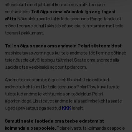
nõusolekut ainult juhtudel, kus see on vajalik teenuse
osutamiseks.
Teil õigus oma nõusolek iga aeg tagasi
võtta
. Nõusoleku saate tühistada teenuses. Pange tähele, et
mõne teenuse puhul takistab nõusoleku tühistamine meil teile
teenust pakkumast.
Teil on õigus saada oma andmeid Polari süsteemidest
masinloetavas vormingus, kui teie andmete töötlemine põhineb
teie nõusolekul või lepingu täitmisel. Saate oma andmed alla
laadida otse veebisaidil account.polar.com.
Andmete edastamise õigus kehtib ainult teie esitatud
andmete kohta, mitte teile teenuses Polar Flow kuvatavate
tuletatud andmete kohta, mida on töödeldud Polari
algoritmidega. Lisateavet andmete allalaadimise kohta saate
lugeda privaatsusega seotud
KKK
lehelt.
Samuti saate taotleda oma teabe edastamist
kolmandale osapoolele.
Polar ei vastuta kolmanda osapoole