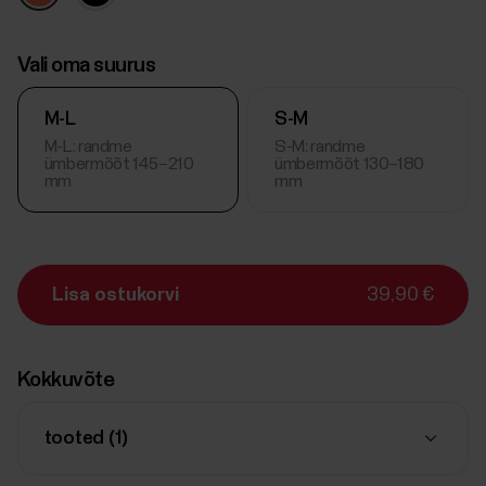
Vali oma suurus
M-L
S-M
M-L: randme
S-M: randme
ümbermõõt 145–210
ümbermõõt 130–180
mm
mm
Lisa ostukorvi
39,90 €
Kokkuvõte
tooted (
1
)