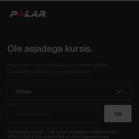
Ole asjadega kursis.
Registreeru meie ülenädalase uudiskirja tellijaks
ja saadame uudised otse sinu postkasti.
Kui klõpsad nuppu Telli, nõustud saama meilisõnumeid
ettevõttelt Polar ja kinnitad, et oled lugenud meie