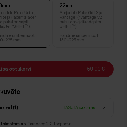
0mm
22mm
rjadele Polar Unite,
Sarjadele Polar Grit X ja
nite ja Pacer* (Pacer
Vantage* (*Vantage V2
o puhul on vajalik
puhul on vajalik adapter
dapter *SHIFT™).
SHIFT™).
andme ümbermõõt
Randme ümbermõõt
30–225 mm
130–225 mm
Lisa ostukorvi
59,90 €
kuvõte
ooted (
1
)
TASUTA saatmine
etoimetamine:
Tarneaeg 2-3 tööpäeva