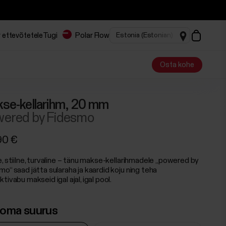
 ettevõtetele
Tugi
Polar Flow
Osta kohe
se-kellarihm, 20 mm
ered by Fidesmo
90 €
e, stiilne, turvaline – tänu makse-kellarihmadele „powered by
o“ saad jätta sularaha ja kaardid koju ning teha
tivabu makseid igal ajal, igal pool.
i oma suurus