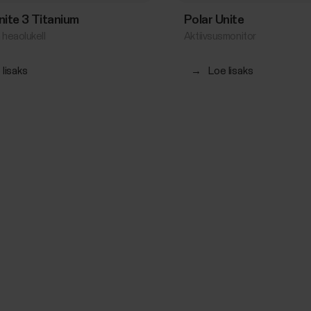
gnite 3 Titanium
Polar Unite
 heaolukell
Aktiivsusmonitor
 lisaks
→
Loe lisaks