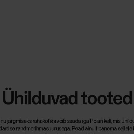
Ühilduvad tooted
inu järgmiseks rahakotiks võib saada iga Polari kell, mis ühild
dardse randmerihmasuurusega. Pead ainult panema sellele 