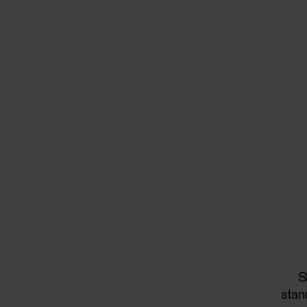
S
stan