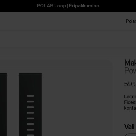
POLAR Loop | Eripakkumine
Polar
Mak
Pow
59,
Lihtn
Fidesm
kontak
Val