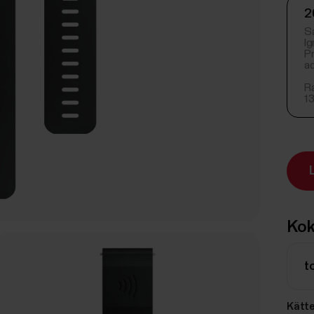
2
Sa
Ig
Pr
a
R
1
Kok
t
Kätt