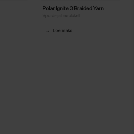
Polar Ignite 3 Braided Yarn
Spordi- ja heaolukell
→
Loe lisaks