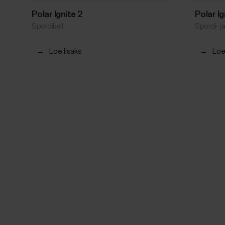
Polar Ignite 2
Polar I
Spordikell
Spordi- ja
→
Loe lisaks
→
Loe