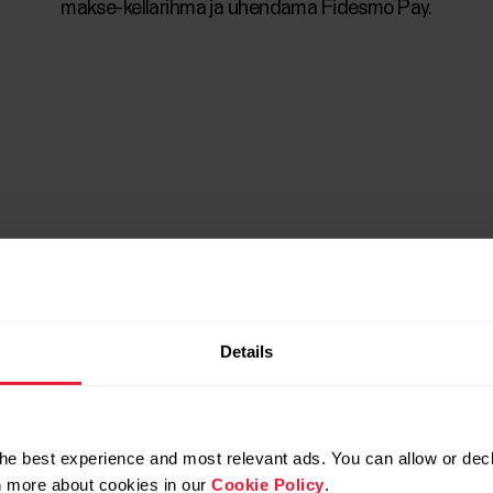
makse-kellarihma ja ühendama Fidesmo Pay.
22MM
20MM
Details
he best experience and most relevant ads. You can allow or decl
rn more about cookies in our
Cookie Policy
.