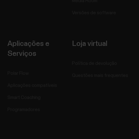
Media Room
Versões de software
Aplicações e
Loja virtual
Serviços
Política de devolução
Polar Flow
Questões mais frequentes
Aplicações compatíveis
Smart Coaching
Programadores