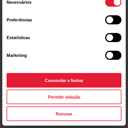
Necessários
de
consentimento
Preferências
POLAR Loop
Monitor de Atividade Física Wearable Sem Ecrã
Estatísticas
→
Ler mais
Marketing
Concordar e fechar
Permitir seleção
Recusar