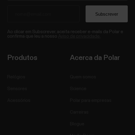
Ao clicar em Subscrever, aceita receber e-mails da Polar e
confirma que leu a nosso
Aviso de privacidade.
Produtos
Acerca da Polar
Relógios
Quem somos
Sensores
Science
Acessórios
Polar para empresas
Carreiras
Blogue