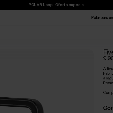
POLAR Loop | Oferta especial
Polar para e
Fiv
9,9
A fiv
Fabri
a reg
Person
Comp
Cor