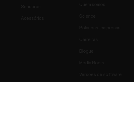
Quem somos
Sensores
Science
Acessórios
Polar para empresas
Carreiras
Blogue
Media Room
Versões de software
Success! ##