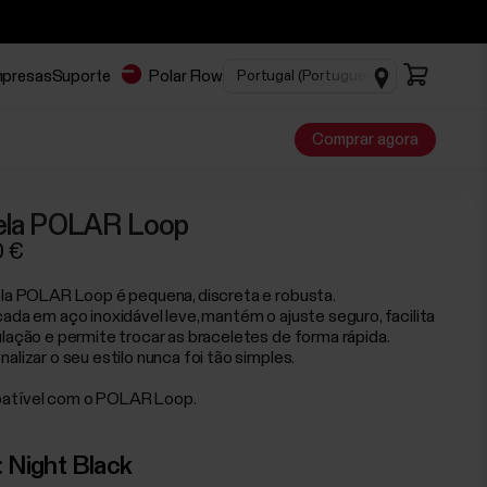
mpresas
Suporte
Polar Flow
Comprar agora
ela POLAR Loop
0 €
ela POLAR Loop é pequena, discreta e robusta.
cada em aço inoxidável leve, mantém o ajuste seguro, facilita
ulação e permite trocar as braceletes de forma rápida.
alizar o seu estilo nunca foi tão simples.
atível com o POLAR Loop.
:
Night Black