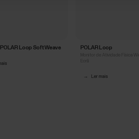
a POLAR Loop SoftWeave
POLAR Loop
Monitor de Atividade Física 
Ecrã
mais
→
Ler mais