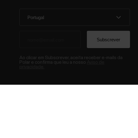
Ao clicar em Subscrever, aceita receber e-mails da
Polar e confirma que leu a nosso
Aviso de
privacidade.