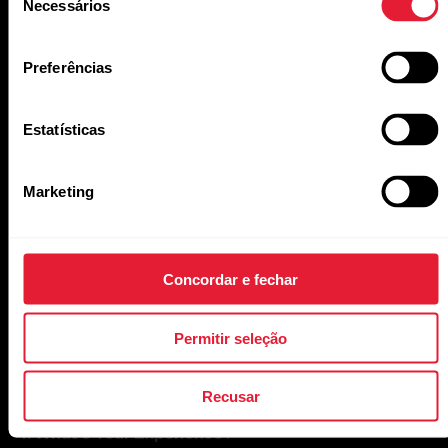
Necessários
de
consentimento
Followers
Preferências
Estatísticas
Other
Marketing
Other channels
Concordar e fechar
Website URL
Permitir seleção
Recusar
4.
What’s Your Experience?