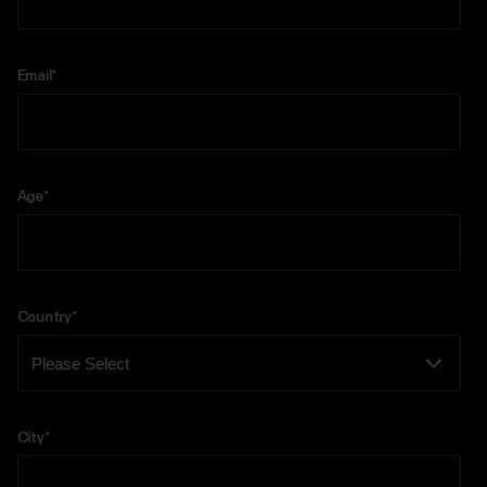
Email
*
Age
*
Country
*
City
*