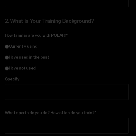
2.
What is Your Training Background?
How familiar are you with POLAR?
*
Currently using
Have used in the past
Have not used
Specify
What sports do you do? How often do you train?
*