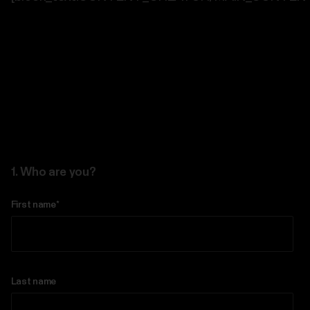
1. Who are you?
First name
*
Last name