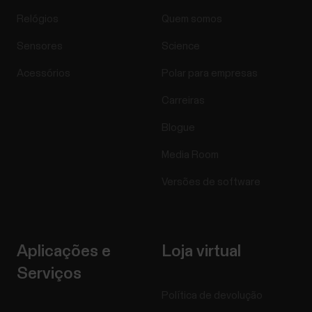
Relógios
Quem somos
Sensores
Science
Acessórios
Polar para empresas
Carreiras
Blogue
Media Room
Versões de software
Aplicações e
Loja virtual
Serviços
Política de devolução