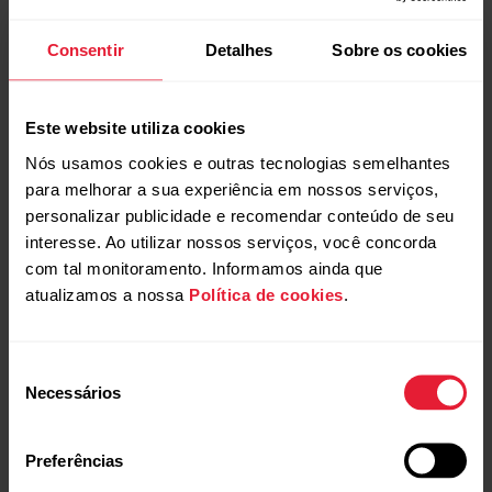
Consentir
Detalhes
Sobre os cookies
Este website utiliza cookies
Nós usamos cookies e outras tecnologias semelhantes
para melhorar a sua experiência em nossos serviços,
personalizar publicidade e recomendar conteúdo de seu
interesse. Ao utilizar nossos serviços, você concorda
com tal monitoramento. Informamos ainda que
atualizamos a nossa
Política de cookies
.
Seleção
Polar Unite
Necessários
de
Monitor de Atividade
consentimento
→
Ler mais
Preferências