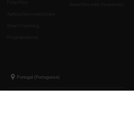
Polar Flow
Questões mais frequentes
Aplicações compatíveis
Smart Coaching
Programadores
Success! ##