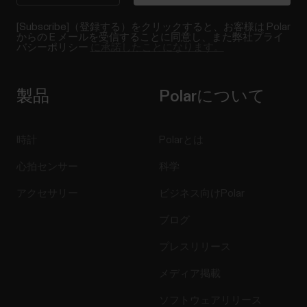
[Subscribe]（登録する）をクリックすると、お客様は Polar
からの E メールを受信することに同意し、また弊社プライ
バシーポリシー
に承諾したことになります。
製品
Polarについて
時計
Polarとは
心拍センサー
科学
アクセサリー
ビジネス向けPolar
ブログ
プレスリリース
メディア掲載
ソフトウェアリリース