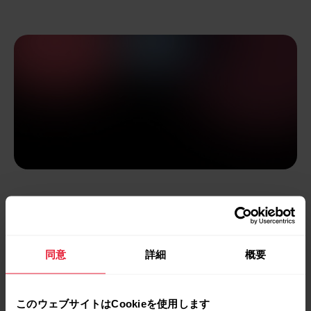
科学に基づいた分析
アクティビティ効果は科学的に証明されてい
同意
詳細
概要
る、身体を使った運動と座りがちな生活習慣と
の健康の関連性データをベースにしています。
また提供するフィードバックは、国際的なガイ
このウェブサイトはCookieを使用します
ドラインにおける運動の効果と座りがちな生活