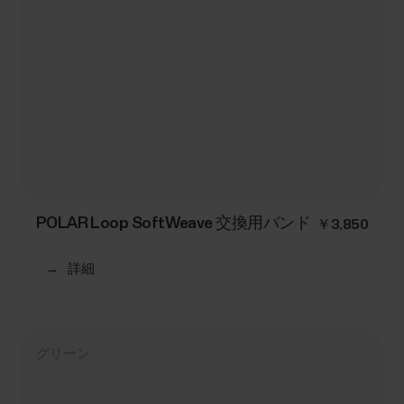
POLAR Loop SoftWeave 交換用バンド
￥3,850
→
詳細
グリーン