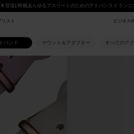
reet X 登場 | 🆕 幅あらゆるアスリートのためのアドバンスド ラン
プリスト
ビジネス向け
トバンド
マウント＆アダプター
すべてのア