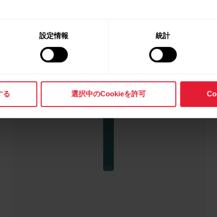
設定情報
統計
する
選択中のCookieを許可
C