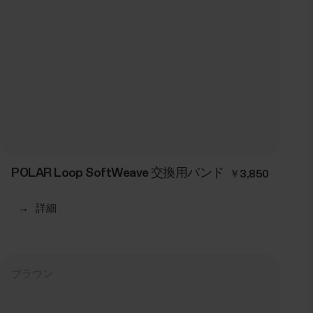
POLAR Loop SoftWeave 交換用バンド
￥3,850
→
詳細
ブラウン