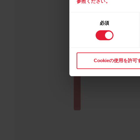
参照ください。
同
必須
意
の
選
択
Cookieの使用を許可