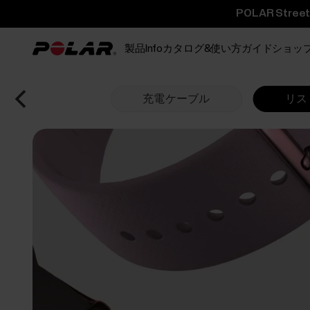
POLAR St
製品
Info
カタログ&使い方ガイド
ショッ
充電ケーブル
リス