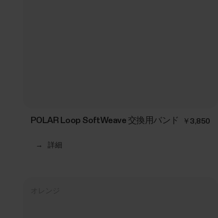
POLAR Loop SoftWeave 交換用バンド
￥3,850
→
詳細
オレンジ