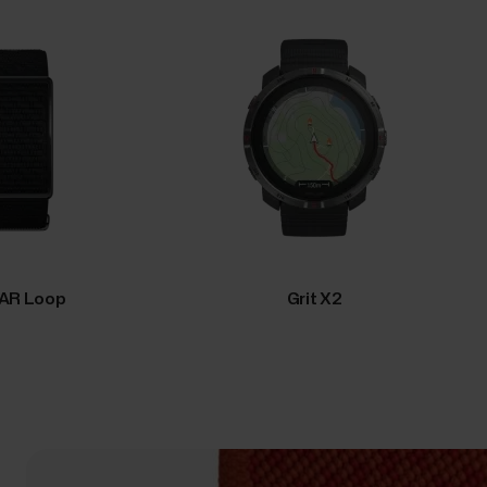
AR Loop
Grit X2