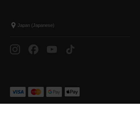
© Polar Electro 2026 . All Rights Reserved.
Success! ##
保証
規制情報
アクセシビリティに関する方針
利用
規約
クッキー（Cookie）について
Cookieの設定
サ