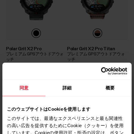
Polar Grit X2 Pro
Polar Grit X2 Pro Titan
プレミアム GPSアウトドアウォ
プレミアム GPSアウトドアウォ
ッチ
ッチ
￥96,800
￥112,640
￥121,000
￥140,800
購入する
購入する
同意
詳細
概要
ナイトブラック
-20%
ナイトブラック
-20%
このウェブサイトはCookieを使用します
このサイトでは、最適なエクスペリエンスと最も関連性
の高い広告を提供するためにCookie（クッキー）を使用
しています。Cookieの使用許可・拒否の設定は、ボタン