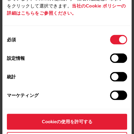
をクリックして選択できます。
当社のCookie ポリシーの
詳細はこちらをご参照ください。
同
必須
意
の
Polar Vantage M3
Polar Grit X2
選
スマートなマルチスポーツウォッ
アウトドアウォッチ
設定情報
チ
択
￥60,720
￥75,900
￥55,440
￥69,300
購入する
統計
購入する
マーケティング
ブラック
-15%
ブラック
-15%
Cookieの使用を許可する