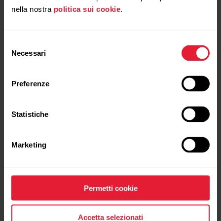
autonomo (SNA) sono considerati buoni
nella nostra
politica sui cookie
.
indicatori del recupero. Nightly Recharge
combina informazioni su entrambi questi
aspetti per aiutarti a capire il livello del
Selezione
tuo recupero e fare scelte migliori
Necessari
del
durante il giorno.
consenso
Preferenze
Statistiche
Marketing
Permetti cookie
Accetta selezionati