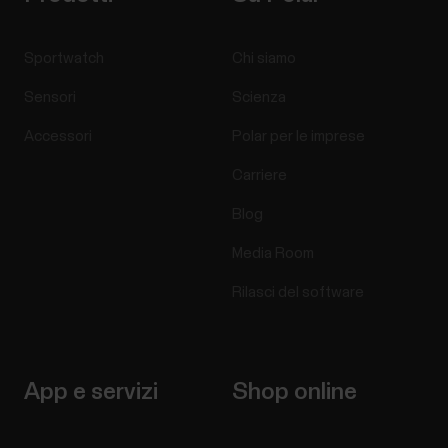
Sportwatch
Chi siamo
Sensori
Scienza
Accessori
Polar per le imprese
Carriere
Blog
Media Room
Rilasci del software
App e servizi
Shop online