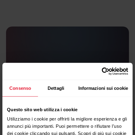
La scienza
Consenso
Dettagli
Informazioni sui cookie
Il recupero è essenziale per la salute e il
benessere oltre che per l’allenamento e il
Questo sito web utilizza i cookie
miglioramento delle prestazioni.
Utilizziamo i cookie per offrirti la migliore esperienza e gli
annunci più importanti. Puoi permettere o rifiutare l’uso
Il sonno e l’attività del sistema nervoso
dei cookie cliccando sui pulsanti. Scopri di più sui cookie