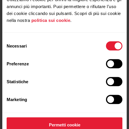
Bonus pack
annunci più importanti. Puoi permettere o rifiutare l’uso
dei cookie cliccando sui pulsanti. Scopri di più sui cookie
Con ogni acquisto, ottieni strumenti aggiuntivi per
nella nostra
politica sui cookie
.
migliorare le tue prestazioni.*
Selezione
Necessari
del
consenso
Preferenze
Statistiche
Marketing
Permetti cookie