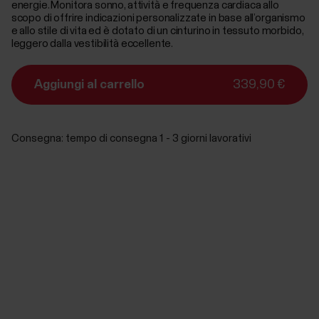
energie. Monitora sonno, attività e frequenza cardiaca allo
scopo di offrire indicazioni personalizzate in base all’organismo
e allo stile di vita ed è dotato di un cinturino in tessuto morbido,
leggero dalla vestibilità eccellente.
Aggiungi al carrello
339,90 €
Consegna:
tempo di consegna 1 - 3 giorni lavorativi