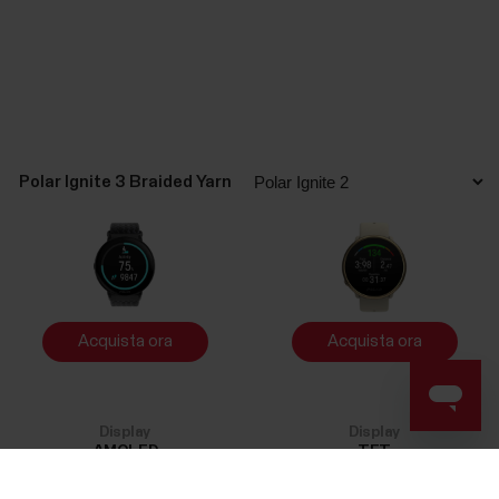
Polar Ignite 3 Braided Yarn
Acquista ora
Acquista ora
Display
Display
AMOLED
TFT