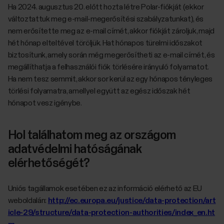
Ha 2024. augusztus 20. előtt hozta létre Polar-fiókját (ekkor
változtattuk meg e-mail-megerősítési szabályzatunkat), és
nem erősítette meg az e-mail címét, akkor fiókját zároljuk, majd
hét hónap elteltével töröljük. Hat hónapos türelmi időszakot
biztosítunk, amely során még megerősítheti az e-mail címét, és
megállíthatja a felhasználói fiók törlésére irányuló folyamatot.
Ha nem tesz semmit, akkor sor kerül az egy hónapos tényleges
törlési folyamatra, amellyel együtt az egész időszak hét
hónapot vesz igénybe.
Hol találhatom meg az országom
adatvédelmi hatóságának
elérhetőségét?
Uniós tagállamok esetében ez az információ elérhető az EU
weboldalán:
http://ec.europa.eu/justice/data-protection/art
icle-29/structure/data-protection-authorities/index_en.ht