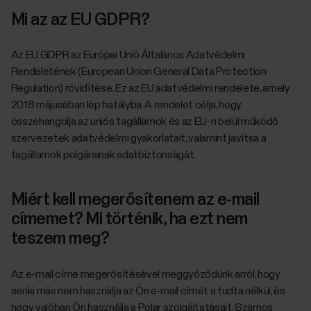
Mi az az EU GDPR?
Az EU GDPR az Európai Unió Általános Adatvédelmi
Rendeletének (European Union General Data Protection
Regulation) rövidítése. Ez az EU adatvédelmi rendelete, amely
2018 májusában lép hatályba. A rendelet célja, hogy
összehangolja az uniós tagállamok és az EU-n belül működő
szervezetek adatvédelmi gyakorlatait, valamint javítsa a
tagállamok polgárainak adatbiztonságát.
Miért kell megerősítenem az e-mail
címemet? Mi történik, ha ezt nem
teszem meg?
Az e-mail címe megerősítésével meggyőződünk arról, hogy
senki más nem használja az Ön e-mail címét a tudta nélkül, és
hogy valóban Ön használja a Polar szolgáltatásait. Számos