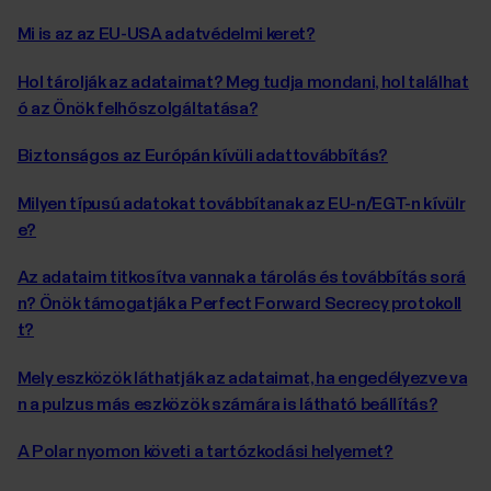
Mi is az az EU-USA adatvédelmi keret?
Hol tárolják az adataimat? Meg tudja mondani, hol találhat
ó az Önök felhőszolgáltatása?
Biztonságos az Európán kívüli adattovábbítás?
Milyen típusú adatokat továbbítanak az EU-n/EGT-n kívülr
e?
Az adataim titkosítva vannak a tárolás és továbbítás sorá
n? Önök támogatják a Perfect Forward Secrecy protokoll
t?
Mely eszközök láthatják az adataimat, ha engedélyezve va
n a pulzus más eszközök számára is látható beállítás?
A Polar nyomon követi a tartózkodási helyemet?