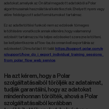
adatokat, amelyek az Ön által megadott adatokból a Polar
algoritmusainak használatával keletkeztek. Ehelyett nyers vagy
előre feldolgozott adatformátumokat tartalmaz.
Ez az adatletöltési funkció nem az edzések tömeges
letöltésére vonatkozik annak ellenére, hogy valamennyi
edzését tartalmazza. Ha teljes edzéseket szerezne letölteni,
be kell jelentkeznie a Flow-ba, és onnan kell exportálnia az
edzéseket. Útmutatást itt talál:
https://support.polar.com/e
n/support/how_do_i_export_individual_training_sessions_
from_polar_flow_web_service
.
Ha azt kérem, hogy a Polar
szolgáltatásaiból töröljék az adataimat,
tudják garantálni, hogy az adatokat
mindenhonnan törölték, ahová a Polar
szolgáltatásaiból korábban