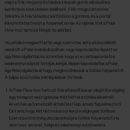
majd a fiók megszüntetésére irányuló gomb eléréséhez
kattintson a bal oldalon található „Fiók megszüntetése”
feliratra. A folytatáshoz kattintson a gombra, és a portál
iránymutatást nyújt a folyamat során. Az eljárás törli a Polar
Flow-hoz tartozó fiókját és adatait.
Ha például megjavíttatta vagy szervizbe adta a készülékét,
vásárolt a Polar webáruházában, vagy kapcsolatba lépett az
ügyfélszolgálattal, és szeretné, hogy az ezzel kapcsolatos
valamennyi adatát töröljük, kérjük, lépjen kapcsolatba a Polar
ügyfélszolgálatával, hogy megkezdhessük a törlési folyamatot.
A teljes körű törlés két lépésben történik.
A Polar Flow-hoz tartozó fiók eltávolítása az elejétől a végéig
egy hónapot vesz igénybe. Két héttel a törlési kérelmét
követően automatizált értesítést kap, amely figyelmezteti
Önt arra, hogy két hét múlva sor kerül a végleges törlésre.
Ezen a ponton még visszavonhatja a törlési folyamatot. Ha
nem tesz semmit, fiókja és valamennyi edzésadata