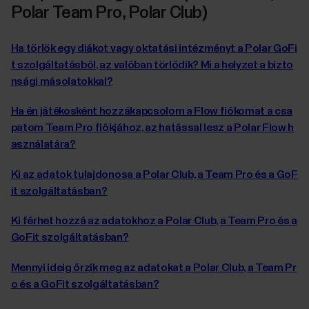
Polar Team Pro, Polar Club)
Ha törlök egy diákot vagy oktatási intézményt a Polar GoFi
t szolgáltatásból, az valóban törlődik? Mi a helyzet a bizto
nsági másolatokkal?
Ha én játékosként hozzákapcsolom a Flow fiókomat a csa
patom Team Pro fiókjához, az hatással lesz a Polar Flow h
asználatára?
Ki az adatok tulajdonosa a Polar Club, a Team Pro és a GoF
it szolgáltatásban?
Ki férhet hozzá az adatokhoz a Polar Club, a Team Pro és a
GoFit szolgáltatásban?
Mennyi ideig őrzik meg az adatokat a Polar Club, a Team Pr
o és a GoFit szolgáltatásban?