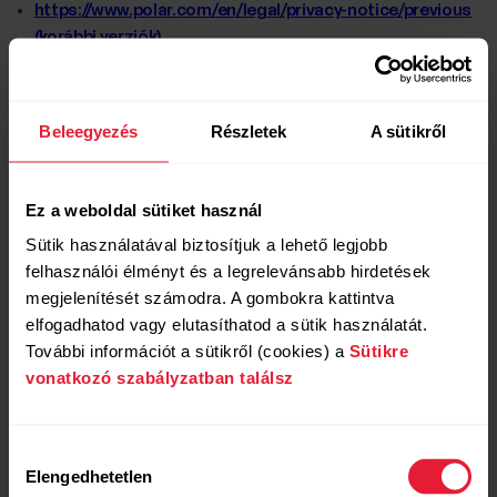
https://www.polar.com/en/legal/privacy-notice/previous
(korábbi verziók)
https://www.polar.com/en/legal/terms-of-use (jelenlegi
általános szerződési feltételek)
Beleegyezés
Részletek
A sütikről
https://www.polar.com/en/legal/terms-of-use/previous
(korábbi verziók)
Ez a weboldal sütiket használ
Sütik használatával biztosítjuk a lehető legjobb
Milyen hozzájárulásokat kell adnom?
felhasználói élményt és a legrelevánsabb hirdetések
megjelenítését számodra. A gombokra kattintva
Ezek a hozzájárulások nemcsak azért szükségesek, mert
elfogadhatod vagy elutasíthatod a sütik használatát.
számos ország adatvédelmi jogszabályai előírják, hanem azért
További információt a sütikről (cookies) a
Sütikre
is, mert segítenek Önnek megérteni, hogyan használjuk adatait.
vonatkozó szabályzatban találsz
A hozzájárulások két csoportra oszthatók. Egyrészt a kötelező
hozzájárulásokra, amelyek jogi okokból kisebb egységekre
Hozzájárulás
bonthatók. Ezek a Polar szolgáltatásainak használatához
Elengedhetetlen
kiválasztása
szükségesek. Bármikor visszavonhatja ezeket, azonban ebben