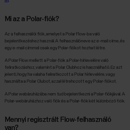
m
.
Mi az a Polar-fiók?
Az a felhasználói fiók, amelyet a Polar Flow-ba való
bejelentkezéshez használ. A felhasználóneve az e-mail címe, és
egy e-mail címmel csak egy Polar-fiókot hozhat létre.
A Polar Flow mellett a Polar-fiók a Polar-hírlevelére való
feliratkozáshoz, valamint a Polar Clubhoz is használható. Ez azt
jelenti, hogy ha valaha feliratkozott a Polar hírlevelére, vagy
használta a Polar Clubot, azzal létrehozott egy Polar-fiókot.
A Polar webáruházába nem tud bejelentkezni a Polar-fiókjával. A
Polar-webáruházhoz való fiók és a Polar-fiók két különböző fiók.
Mennyi regisztrált Flow-felhasználó
van?