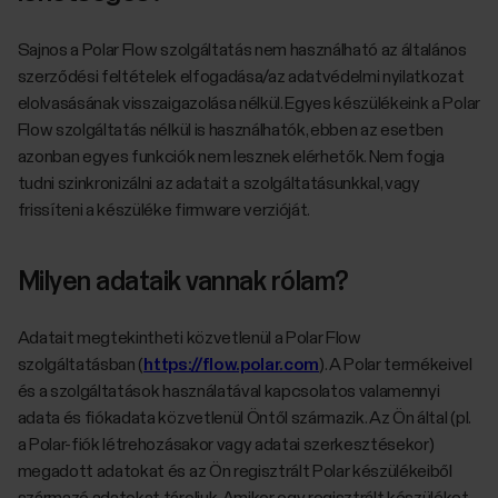
Sajnos a Polar Flow szolgáltatás nem használható az általános
szerződési feltételek elfogadása/az adatvédelmi nyilatkozat
elolvasásának visszaigazolása nélkül. Egyes készülékeink a Polar
Flow szolgáltatás nélkül is használhatók, ebben az esetben
azonban egyes funkciók nem lesznek elérhetők. Nem fogja
tudni szinkronizálni az adatait a szolgáltatásunkkal, vagy
frissíteni a készüléke firmware verzióját.
Milyen adataik vannak rólam?
Adatait megtekintheti közvetlenül a Polar Flow
szolgáltatásban (
https://flow.polar.com
). A Polar termékeivel
és a szolgáltatások használatával kapcsolatos valamennyi
adata és fiókadata közvetlenül Öntől származik. Az Ön által (pl.
a Polar-fiók létrehozásakor vagy adatai szerkesztésekor)
megadott adatokat és az Ön regisztrált Polar készülékeiből