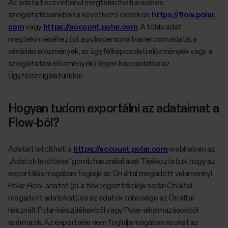
Az adatait közvetlenül megtekintheti a webes
szolgáltatásainkban a következő címeken:
https://flow.polar.
com
vagy
https://account.polar.com
. A többi adat
megtekintéséhez (pl. a polarpersonaltrainer.com adatai, a
vásárlási előzmények, az ügyfélkapcsolati előzmények vagy a
szolgáltatási előzmények) lépjen kapcsolatba az
Ügyfélszolgálatunkkal.
Hogyan tudom exportálni az adataimat a
Flow-ból?
Adatait letöltheti a
https://account.polar.com
webhelyen az
„Adatok letöltése” gomb használatával. Tájékoztatjuk, hogy az
exportálás magában foglalja az Ön által megadott valamennyi
Polar Flow-adatot (pl. a fiók regisztrációja során Ön által
megadott adatokat), és az adatok többsége az Ön által
használt Polar-készülékekből vagy Polar-alkalmazásokból
származik. Az exportálás nem foglalja magában azokat az