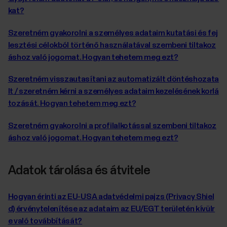
kat?
Szeretném gyakorolni a személyes adataim kutatási és fej
lesztési célokból történő használatával szembeni tiltakoz
áshoz való jogomat. Hogyan tehetem meg ezt?
Szeretném visszautasítani az automatizált döntéshozata
lt / szeretném kérni a személyes adataim kezelésének korlá
tozását. Hogyan tehetem meg ezt?
Szeretném gyakorolni a profilalkotással szembeni tiltakoz
áshoz való jogomat. Hogyan tehetem meg ezt?
Adatok tárolása és átvitele
Hogyan érinti az EU-USA adatvédelmi pajzs (Privacy Shiel
d) érvénytelenítése az adataim az EU/EGT területén kívülr
e való továbbítását?