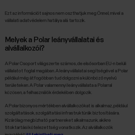
Ezt az információt sajnos nem oszthatjuk meg Önnel, mivel a
vállalati adatvédelem hatálya alá tartozik.
Melyek a Polar leányvállalatai és
alvállalkozói?
A Polar Csoport világszerte számos, de elsősorban EU-n belüli
vállalatot foglal magában. A leányvállalatai segítségével a Polar
például még átfogóbban tud dolgozni a különböző nyelvű
területeken. A Polar valamennyi leányvállalata a Polarral
közösen, a felhasználók érdekében dolgozik.
A Polar bizonyos mértékben alvállalkozókat is alkalmaz, például
szolgáltatások, szolgáltatási infrastruktúrák biztosítására.
Kizárólag megbízható partnereket alkalmazunk, akikre
titoktartási kötelezettség vonatkozik. Az alvállalkozók
jegyzékét
itt tekintheti meg
.