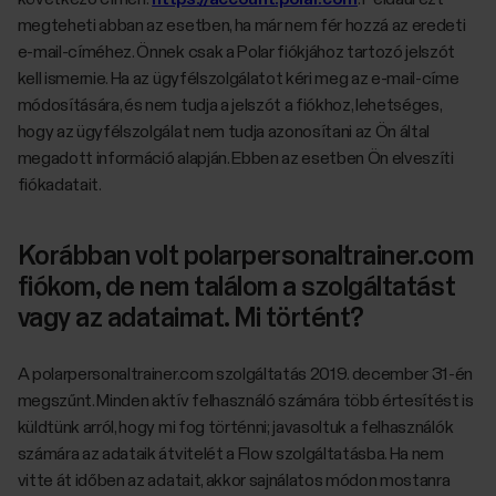
megteheti abban az esetben, ha már nem fér hozzá az eredeti
e-mail-címéhez. Önnek csak a Polar fiókjához tartozó jelszót
kell ismernie. Ha az ügyfélszolgálatot kéri meg az e-mail-címe
módosítására, és nem tudja a jelszót a fiókhoz, lehetséges,
hogy az ügyfélszolgálat nem tudja azonosítani az Ön által
megadott információ alapján. Ebben az esetben Ön elveszíti
fiókadatait.
Korábban volt polarpersonaltrainer.com
fiókom, de nem találom a szolgáltatást
vagy az adataimat. Mi történt?
A polarpersonaltrainer.com szolgáltatás 2019. december 31-én
megszűnt. Minden aktív felhasználó számára több értesítést is
küldtünk arról, hogy mi fog történni; javasoltuk a felhasználók
számára az adataik átvitelét a Flow szolgáltatásba. Ha nem
vitte át időben az adatait, akkor sajnálatos módon mostanra