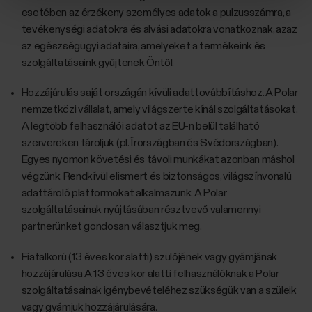
esetében az érzékeny személyes adatok a pulzusszámra, a
tevékenységi adatokra és alvási adatokra vonatkoznak, azaz
az egészségügyi adataira, amelyeket a termékeink és
szolgáltatásaink gyűjtenek Öntől.
Hozzájárulás saját országán kívüli adattovábbításhoz. A Polar
nemzetközi vállalat, amely világszerte kínál szolgáltatásokat.
A legtöbb felhasználói adatot az EU-n belül található
szervereken tároljuk (pl. Írországban és Svédországban).
Egyes nyomon követési és távoli munkákat azonban máshol
végzünk. Rendkívül elismert és biztonságos, világszínvonalú
adattároló platformokat alkalmazunk. A Polar
szolgáltatásainak nyújtásában résztvevő valamennyi
partnerünket gondosan választjuk meg.
Fiatalkorú (13 éves kor alatti) szülőjének vagy gyámjának
hozzájárulása A 13 éves kor alatti felhasználóknak a Polar
szolgáltatásainak igénybevételéhez szükségük van a szüleik
vagy gyámjuk hozzájárulására.