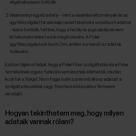
végérvényesen törlődik.
Valamennyi egyéb adata – mint a vásárlási előzmények és az
ügyfélszolgálattal való kapcsolatfelvételre vonatkozó adatok
– külön törlődik, feltéve, hogy a hatályos jogszabályok nem
köteleznek minket azok megőrzésére. A Polar
ügyfélszolgálata értesíti Önt, amikor sor került az adatok
törlésére.
Ezúton tájékoztatjuk, hogy a Polar Flow szolgáltatás és a Polar
termékének egyes funkciói nem lesznek elérhetők, miután
lezártuk a fiókját. Nem fogja tudni szinkronizálni az adatait a
szolgáltatásunkkal, vagy frissíteni a készüléke firmware
verzióját.
Hogyan tekinthetem meg, hogy milyen
adataik vannak rólam?