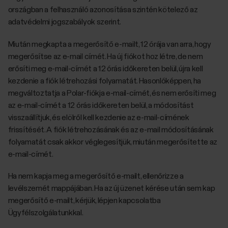
országban a felhasználó azonosítása szintén kötelező az
adatvédelmi jogszabályok szerint.
Miután megkapta a megerősítő e-mailt, 12 órája van arra, hogy
megerősítse az e-mail címét. Ha új fiókot hoz létre, de nem
erősíti meg e-mail-címét a 12 órás időkereten belül, újra kell
kezdenie a fiók létrehozási folyamatát. Hasonlóképpen, ha
megváltoztatja a Polar-fiókja e-mail-címét, és nem erősíti meg
az e-mail-címét a 12 órás időkereten belül, a módosítást
visszaállítjuk, és elölről kell kezdenie az e-mail-címének
frissítését. A fiók létrehozásának és az e-mail módosításának
folyamatát csak akkor véglegesítjük, miután megerősítette az
e-mail-címét.
Ha nem kapja meg a megerősítő e-mailt, ellenőrizze a
levélszemét mappájában. Ha az új üzenet kérése után sem kap
megerősítő e-mailt, kérjük, lépjen kapcsolatba
Ügyfélszolgálatunkkal.