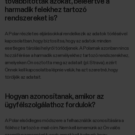
továbbították azokat, beleértve a
harmadik felekhez tartozó
rendszereket is?
A Polar részletes eljárásokkal rendelkezik az adatok törlésével
kapcsolatban, hogy biztosítsa, hogy az adatok minden
esetleges tárolási helyről törlődjenek. A Polarnak azonban nincs
hozzáférése a harmadik személyekhez tartozó rendszerekhez,
amelyeken Ön osztotta meg az adatait (pl. Strava), ezért
Önnek kell kapcsolatba lépnie velük, ha azt szeretné, hogy
töröljék az adatait.
Hogyan azonosítanak, amikor az
ügyfélszolgálathoz fordulok?
A Polar elsődleges módszere a felhasználók azonosítására a
fiókhoz tartozó e-mail-cím. Nem kell ismernünk az Ön valós
személyazonosságát; csak annyit kell tudnunk, hogy