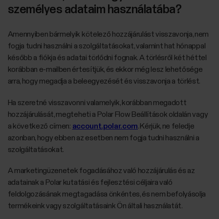
személyes adataim használatába?
Amennyiben bármelyik kötelező hozzájárulást visszavonja, nem
fogja tudni használni a szolgáltatásokat, valamint hat hónappal
később a fiókja és adatai törlődni fognak. A törlésről két héttel
korábban e-mailben értesítjük, és ekkor még lesz lehetősége
arra, hogy megadja a beleegyezését és visszavonja a törlést.
Ha szeretné visszavonni valamelyik, korábban megadott
hozzájárulását, megteheti a Polar Flow Beállítások oldalán vagy
a következő címen:
account.polar.com
. Kérjük, ne feledje
azonban, hogy ebben az esetben nem fogja tudni használni a
szolgáltatásokat.
A marketingüzenetek fogadásához való hozzájárulás és az
adatainak a Polar kutatási és fejlesztési céljaira való
feldolgozásának megtagadása önkéntes, és nem befolyásolja
termékeink vagy szolgáltatásaink Ön általi használatát.