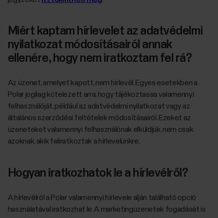
Miért kaptam hírlevelet az adatvédelmi
nyilatkozat módosításairól annak
ellenére, hogy nem iratkoztam fel rá?
Az üzenet, amelyet kapott, nem hírlevél. Egyes esetekben a
Polar jogilag kötelezett arra, hogy tájékoztassa valamennyi
felhasználóját, például az adatvédelmi nyilatkozat vagy az
általános szerződési feltételek módosításairól. Ezeket az
üzeneteket valamennyi felhasználónak elküldjük, nem csak
azoknak, akik feliratkoztak a hírlevelünkre.
Hogyan iratkozhatok le a hírlevélről?
A hírlevélről a Polar valamennyi hírlevele alján található opció
használatával iratkozhat le. A marketingüzenetek fogadását is