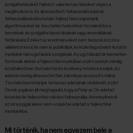
szolgáltatásokat fejleszt, valamint javításokat végez a
meglévőkön is. Az álnevesített felhasználói adatok
felhasználásával kutatási-fejlesztési csapataink
algoritmusokat és tesztelési funkciókat hoznak létre a
termékek és szolgáltatások hibáinak vagy anomáliáinak
feltárására. Ezeket az eredményeket nem tesszük közzé a
vállalaton kívül, és nem is publikáljuk, és kizárólag a belső kutatói
munkánk támogatására szolgálnak. Az ügyféladatok kiemelten
fontosak ebben a fejlesztési munkában, ezért azokat mindig
körültekintően, tisztelettel és érzékeny módon kezeljük. Az
adatok mindig álnevesítettek, bármilyen azonosító nélkül.
Tiszteletben kívánjuk tartani az adatainak védelmét; ezért
Önnek jogában áll megtagadni, hogy a Polar az Ön adatait
kutatási és fejlesztési célokra felhasználja. Amennyiben él
ezzel a joggal, akkor nem vonjuk be adatait a fejlesztési
munkánkba.
Mi történik, ha nem egyezem bele a