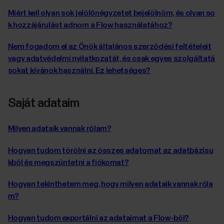
Miért kell olyan sok jelölőnégyzetet bejelölnöm, és olyan so
k hozzájárulást adnom a Flow használatához?
Nem fogadom el az Önök általános szerződési feltételeit
vagy adatvédelmi nyilatkozatát, és csak egyes szolgáltatá
sokat kívánok használni. Ez lehetséges?
Saját adataim
Milyen adataik vannak rólam?
Hogyan tudom törölni az összes adatomat az adatbázisu
kból és megszüntetni a fiókomat?
Hogyan tekinthetem meg, hogy milyen adataik vannak róla
m?
Hogyan tudom exportálni az adataimat a Flow-ból?