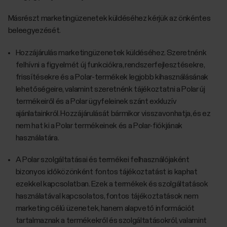
Másrészt marketingüzenetek küldéséhez kérjük az önkéntes
beleegyezését.
Hozzájárulás marketingüzenetek küldéséhez. Szeretnénk
felhívni a figyelmét új funkciókra, rendszerfejlesztésekre,
frissítésekre és a Polar-termékek legjobb kihasználásának
lehetőségeire, valamint szeretnénk tájékoztatni a Polar új
termékeiről és a Polar ügyfeleinek szánt exkluzív
ajánlatainkról. Hozzájárulását bármikor visszavonhatja, és ez
nem hat ki a Polar termékeinek és a Polar-fiókjának
használatára.
A Polar szolgáltatásai és termékei felhasználójaként
bizonyos időközönként fontos tájékoztatást is kaphat
ezekkel kapcsolatban. Ezek a termékek és szolgáltatások
használatával kapcsolatos, fontos tájékoztatások nem
marketing célú üzenetek, hanem alapvető információt
tartalmaznak a termékekről és szolgáltatásokról, valamint