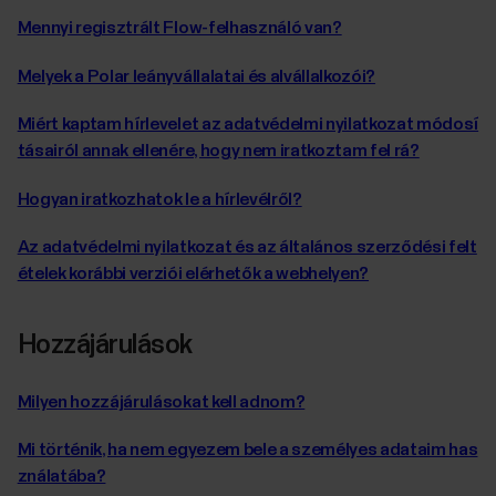
Mennyi regisztrált Flow-felhasználó van?
Melyek a Polar leányvállalatai és alvállalkozói?
Miért kaptam hírlevelet az adatvédelmi nyilatkozat módosí
tásairól annak ellenére, hogy nem iratkoztam fel rá?
Hogyan iratkozhatok le a hírlevélről?
Az adatvédelmi nyilatkozat és az általános szerződési felt
ételek korábbi verziói elérhetők a webhelyen?
Hozzájárulások
Milyen hozzájárulásokat kell adnom?
Mi történik, ha nem egyezem bele a személyes adataim has
ználatába?