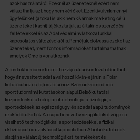
azok használatáról. Ezeknél az üzeneteknél ezért nem
választhatja azt, hogy nem kéri őket. Ezenkívül valamennyi
ügyfelünket (azokat is, akik nem kívánnak marketing célú
üzeneteket kapni) tájékoztatjuk az általános szerződési
feltételekkel és az Adatvédelmi nyilatkozatunkkal
kapcsolatos változásokról is. Reméljük, elolvassa ezeket az
üzeneteket, mert fontos információkat tartalmazhatnak,
amelyek Önre is vonatkoznak.
A fentiekben ismertetett hozzájárulásokon kívül eldöntheti,
hogy álnevesített adataival hozzá kíván-e járulni a Polar
kutatásához és fejlesztéséhez. Számunkra minden a
sporttudományi kutatásokon alapul. Belső kutatási
központunkat a biológiai jeltechnológia, a fiziológia, a
sportedzések, az egészségügyi és az adatalapú tudományok
szakértői alkotják. A csapat innovatív vizsgálatokat végez a
viselhető technológiákkal, a sportedzésekkel, a fizikai
aktivitással és az alvással kapcsolatban. A belső kutatások
alapján a vállalat új technológiákat, termékeket és