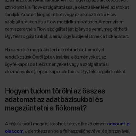
származó adatokat tároljuk. Amikor egy regisztrált készüléket
szinkronizál a Flow-szolgáltatással, a készüléken lévő adatokat
tároljuk. Adatait kiegészítheti vagy szerkesztheti a Flow
szolgáltatásban és a Flow mobilalkalmazásban. Amennyiben
nem szeretné a Flow szolgáltatást igénybe venni, megkérheti
Ügyfélszolgálatunkat is arra, hogy küldje el Önnek a fiókadatait.
Ha szeretné megtekinteni a többi adatot, amellyel
rendelkezünk Önről (pl. a vásárlási előzményeket, az
ügyfélkapcsolati előzményeket vagy a szolgáltatási
előzményeket), lépjen kapcsolatba az Ügyfélszolgálatunkkal.
Hogyan tudom törölni az összes
adatomat az adatbázisukból és
megszüntetni a fiókomat?
A fiókját saját maga is törölheti a következő címen:
account.p
olar.com
. Jelentkezzen be a felhasználónevével és jelszavával,