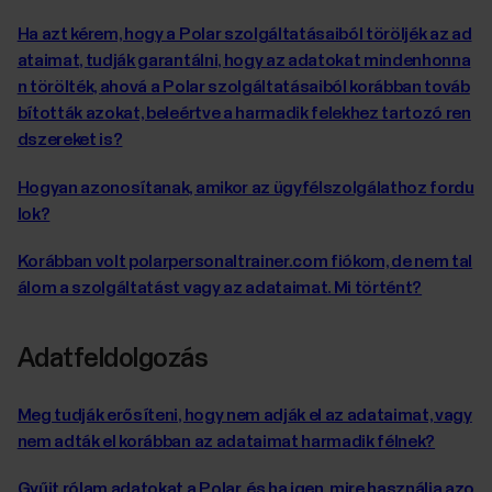
Ha azt kérem, hogy a Polar szolgáltatásaiból töröljék az ad
ataimat, tudják garantálni, hogy az adatokat mindenhonna
n törölték, ahová a Polar szolgáltatásaiból korábban továb
bították azokat, beleértve a harmadik felekhez tartozó ren
dszereket is?
Hogyan azonosítanak, amikor az ügyfélszolgálathoz fordu
lok?
Korábban volt polarpersonaltrainer.com fiókom, de nem tal
álom a szolgáltatást vagy az adataimat. Mi történt?
Adatfeldolgozás
Meg tudják erősíteni, hogy nem adják el az adataimat, vagy
nem adták el korábban az adataimat harmadik félnek?
Gyűjt rólam adatokat a Polar, és ha igen, mire használja azo