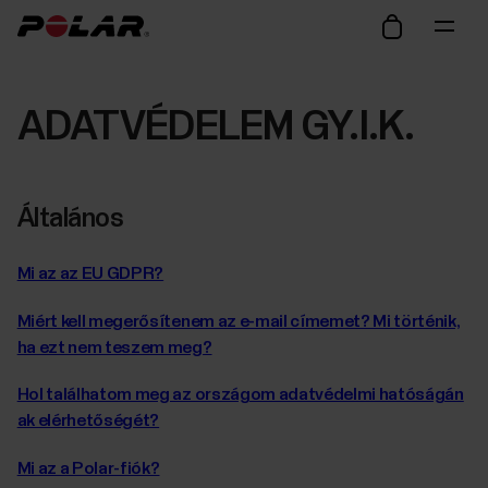
ADATVÉDELEM GY.I.K.
Általános
Mi az az EU GDPR?
Miért kell megerősítenem az e-mail címemet? Mi történik,
ha ezt nem teszem meg?
Hol találhatom meg az országom adatvédelmi hatóságán
ak elérhetőségét?
Mi az a Polar-fiók?