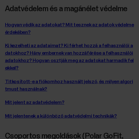
Adatvédelem és a magánélet védelme
Hogyan védik az adatokat? Mit tesznek az adatok védelme
érdekében?
Ki kezelheti az adataimat? Ki férhet hozzá a felhasználói a
datokhoz? Hány embernek van hozzáférése a felhasználói
adatokhoz? Hogyan osztják meg az adatokat harmadik fel
ekkel?
Titkosított-e a fiókomhoz használt jelszó, és milyen algori
tmust használnak?
Mit jelent az adatvédelem?
Mit jelentenek a különböző adatvédelmi technikák?
Csoportos megoldások (Polar GoFit,