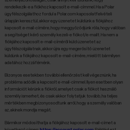
rendelkezik-e a fiókhoz kapcsolt e-mail-címmel. Ha a Polar
ügyfélszolgálathoz fordul a Polar.com kapcsolatfelvételi
űrlapján keresztül, akkor egy üzenetet küldünk a fiókjához
kapcsolt e-mail-címére, hogy meggyőződjünk róla, hogy valóban
a segítséget kérő személy kezeli-e fiókot/e-mailt. Ha nem a
fiókjához kapcsolt e-mail-címéről küld üzenetet az
ügyfélszolgálatnak, akkor újra egy megerősítő üzenetet
küldünk a fiókjához kapcsolt e-mail-címére, mielőtt bármilyen
adatához hozzáférnénk.
Bizonyos esetekben további ellenőrzést kell végeznünk, ha
probléma adódik a kapcsolt e-mail-címmel. Ilyen esetben olyan
információt kérünk a fiókról, amelyet csak a fiókot használó
személy ismerhet, és csak akkor folytatjuk tovább, ha teljes
mértékben megbizonyosodtunk arról, hogy a személy valóban
az, akinek mondja magát.
Bármikor módosíthatja a fiókjához kapcsolt e-mail-címet a
következő címen:
https://account.polar.com
. Például ezt