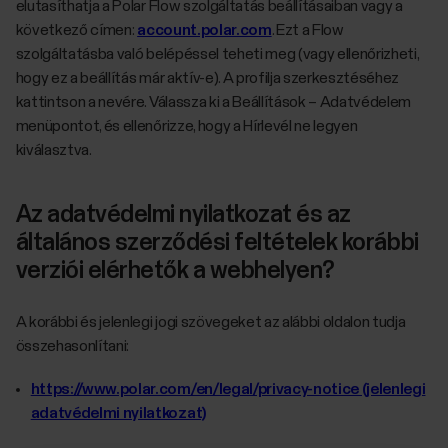
elutasíthatja a Polar Flow szolgáltatás beállításaiban vagy a
következő címen:
account.polar.com
. Ezt a Flow
szolgáltatásba való belépéssel teheti meg (vagy ellenőrizheti,
hogy ez a beállítás már aktív-e). A profilja szerkesztéséhez
kattintson a nevére. Válassza ki a Beállítások – Adatvédelem
menüpontot, és ellenőrizze, hogy a Hírlevél ne legyen
kiválasztva.
Az adatvédelmi nyilatkozat és az
általános szerződési feltételek korábbi
verziói elérhetők a webhelyen?
A korábbi és jelenlegi jogi szövegeket az alábbi oldalon tudja
összehasonlítani:
https://www.polar.com/en/legal/privacy-notice (jelenlegi
adatvédelmi nyilatkozat)