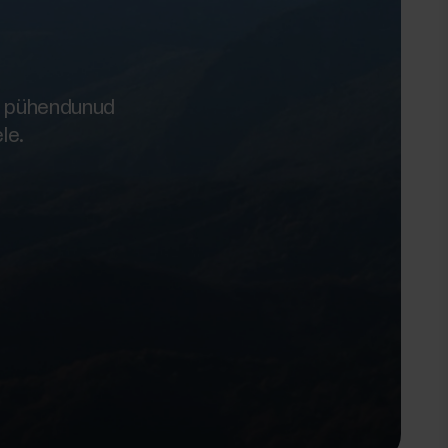
me pühendunud
le.