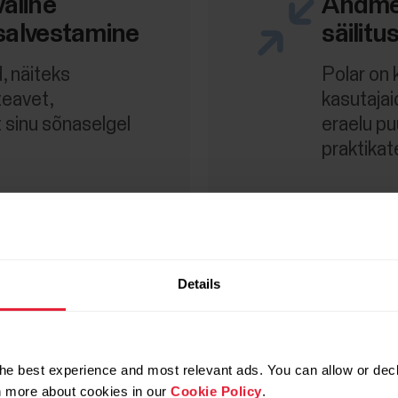
aline
Andmet
 salvestamine
säilitu
, näiteks
Polar on
teavet,
kasutaja
 sinu sõnaselgel
eraelu p
praktikat
itamata
Details
jagamist
 ei müüda kunagi
he best experience and most relevant ads. You can allow or decl
stata kolmandatele
rn more about cookies in our
Cookie Policy
.