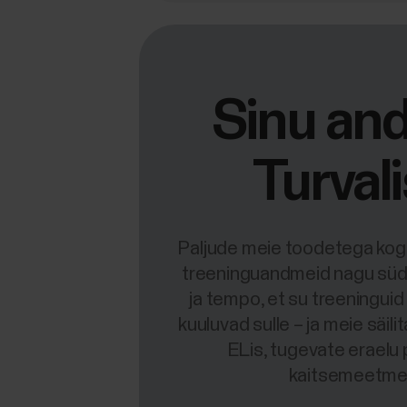
Sinu an
Turvali
Paljude meie toodetega kog
treeninguandmeid nagu sü
ja tempo, et su treeningu
kuuluvad sulle – ja meie säili
ELis, tugevate erael
kaitsemeetmet