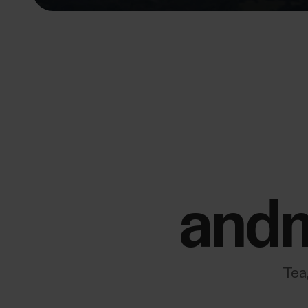
andm
Tea