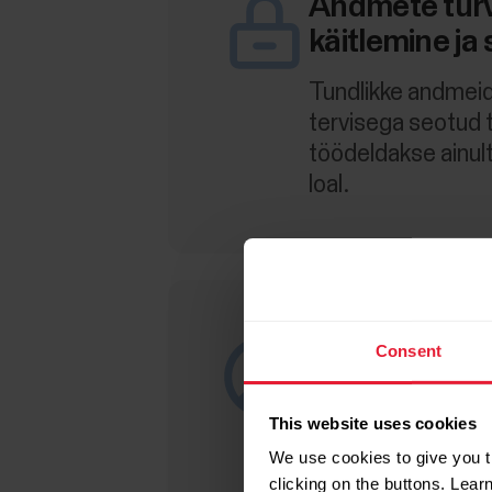
Andmete turv
käitlemine ja
Tundlikke andmeid
tervisega seotud 
töödeldakse ainult
loal.
Ei mingit vol
Consent
müümist ega 
This website uses cookies
Sinu isikuandmeid
We use cookies to give you t
ja neid ei avaliku
clicking on the buttons. Lea