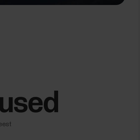
gused
eest