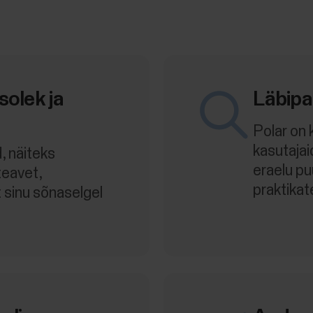
solek ja
Läbipa
Polar on
kasutaja
, näiteks
eraelu p
teavet,
praktikat
 sinu sõnaselgel