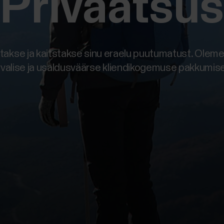
Privaatsus
atakse ja kaitstakse sinu eraelu puutumatust. Ole
rvalise ja usaldusväärse kliendikogemuse pakkumise