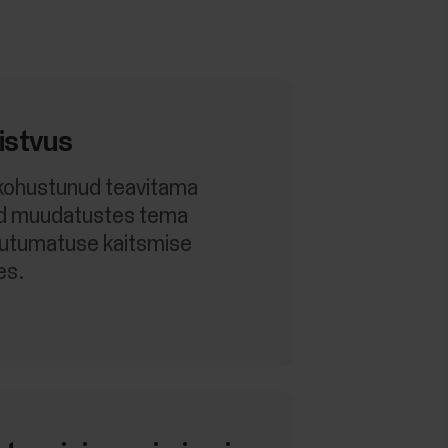
istvus
 kohustunud teavitama
id muudatustes tema
uutumatuse kaitsmise
es.