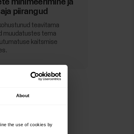
e minimeerimine ja
saja piirangud
 kohustunud teavitama
id muudatustes tema
uutumatuse kaitsmise
es.
About
ine the use of cookies by