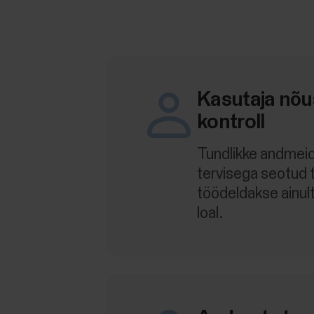
Kasutaja nõu
kontroll
Tundlikke andmeid
tervisega seotud 
töödeldakse ainult
loal.