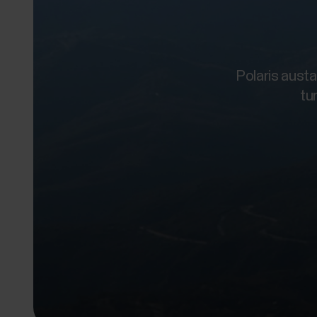
Polaris aust
tu