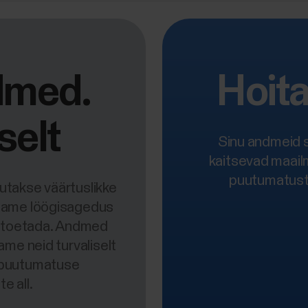
dmed.
Hoit
selt
Sinu andmeid sä
kaitsevad maail
puutumatust 
utakse väärtuslikke
dame löögisagedus
id toetada. Andmed
tame neid turvaliselt
u puutumatuse
e all.