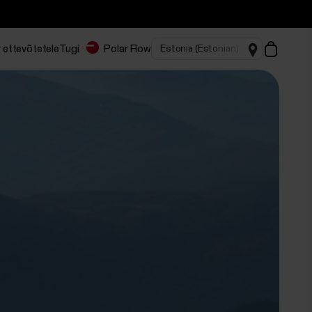
 ettevõtetele
Tugi
Polar Flow