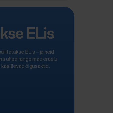
akse ELis
ilitatakse ELis – ja neid
ma ühed rangeimad eraelu
käsitlevad õigusaktid.