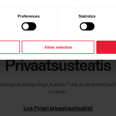
lma sinu sõnaselge
 arvatud
tel juhtudel.
Preferences
Statistics
Allow selection
Privaatsusteatis
u kõigi üksikasjadega, kuidas Polar su andmeid käitl
kaitseb.
Loe Polari privaatsusteatist