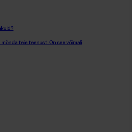
ekuid?
 mõnda teie teenust. On see võimali