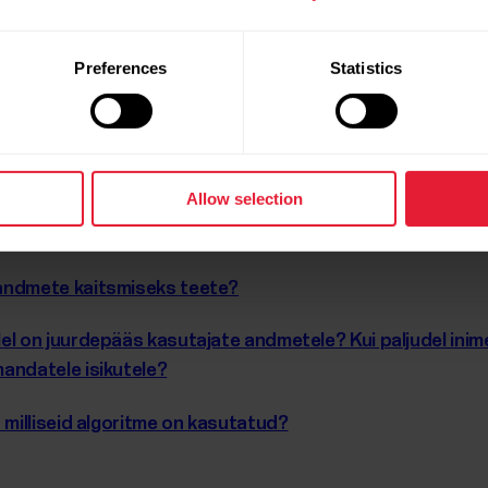
isel ja edastamisel? Kas toetate Perfect Forward Secre
Preferences
Statistics
vaadata, kui mul on säte „HR nähtav teistele seadmetele
Allow selection
us
 andmete kaitsmiseks teete?
el on juurdepääs kasutajate andmetele? Kui paljudel ini
andatele isikutele?
 milliseid algoritme on kasutatud?