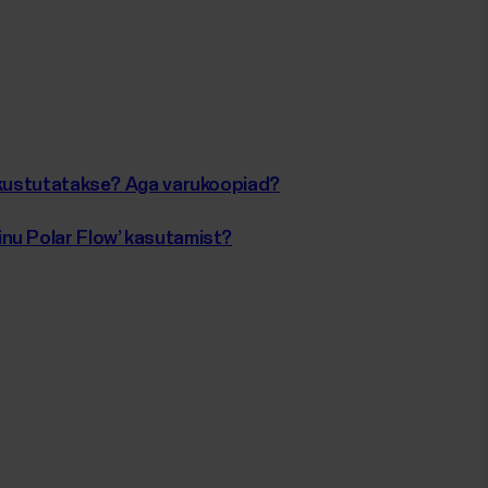
i kustutatakse? Aga varukoopiad?
nu Polar Flow’ kasutamist?