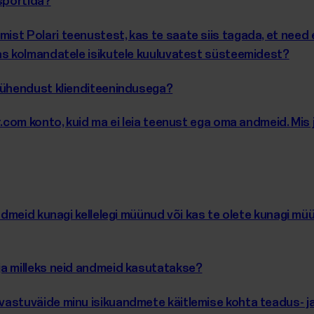
sportida?
st Polari teenustest, kas te saate siis tagada, et need 
as kolmandatele isikutele kuuluvatest süsteemidest?
n ühendust klienditeenindusega?
r.com konto, kuid ma ei leia teenust ega oma andmeid. Mis
andmeid kunagi kellelegi müünud või kas te olete kunagi 
ja milleks neid andmeid kasutatakse?
vastuväide minu isikuandmete käitlemise kohta teadus- j