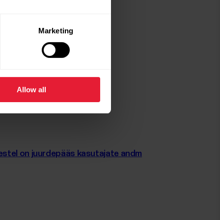
cy protokolli?
Marketing
“ lubatud?
Allow all
mestel on juurdepääs kasutajate andm