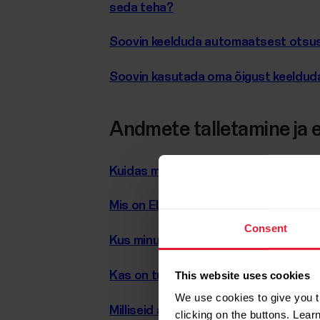
seda teha?
Soovin keelduda automaatsest otsust
Soovin kasutada oma õigust keelduda 
Andmete talletamine ja
Kuidas mõjutab ELi ja USA andmekait
Mis on ELi ja USA andmekaitseraamis
Consent
Kus minu andmed talletatakse? Kas sa
This website uses cookies
Kas on turvaline edastada andmeid v
We use cookies to give you t
Milliseid andmeid edastatakse välja
clicking on the buttons. Lea