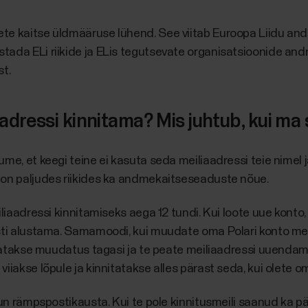
te kaitse üldmääruse lühend. See viitab Euroopa Liidu an
tada ELi riikide ja ELis tegutsevate organisatsioonide a
st.
dressi kinnitama? Mis juhtub, kui ma 
me, et keegi teine ei kasuta seda meiliaadressi teie nimel j
 on paljudes riikides ka andmekaitseseaduste nõue.
iliaadressi kinnitamiseks aega 12 tundi. Kui loote uue konto,
sti alustama. Samamoodi, kui muudate oma Polari konto meil
ööratakse muudatus tagasi ja te peate meiliaadressi uuendam
iiakse lõpule ja kinnitatakse alles pärast seda, kui olete o
lun rämpspostikausta. Kui te pole kinnitusmeili saanud ka pä