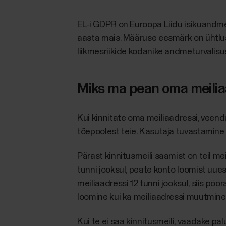
EL-i GDPR on Euroopa Liidu isikuandme
aasta mais. Määruse eesmärk on ühtlus
liikmesriikide kodanike andmeturvalisu
Miks ma pean oma meiliaa
Kui kinnitate oma meiliaadressi, veendu
tõepoolest teie. Kasutaja tuvastamine
Pärast kinnitusmeili saamist on teil me
tunni jooksul, peate konto loomist uue
meiliaadressi 12 tunni jooksul, siis p
loomine kui ka meiliaadressi muutmine v
Kui te ei saa kinnitusmeili, vaadake pa