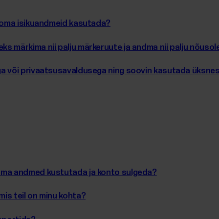
t oma isikuandmeid kasutada?
s märkima nii palju märkeruute ja andma nii palju nõusol
a või privaatsusavaldusega ning soovin kasutada üksnes
 oma andmed kustutada ja konto sulgeda?
is teil on minu kohta?