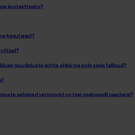
tuse kontaktteabe?
low kasutajaid?
öövõtjad?
alduse muudatuste kohta, ehkki ma pole seda tellinud?
a?
imuste eelmised versioonid on teie veebisaidil saadaval?