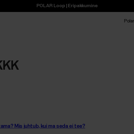
POLAR Loop | Eripakkumine
Polar
KKK
ama? Mis juhtub, kui ma seda ei tee?