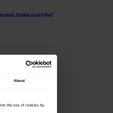
iramist. Kuidas seda teha?
amist väljapoole ELi/EMPd?
About
ine the use of cookies by