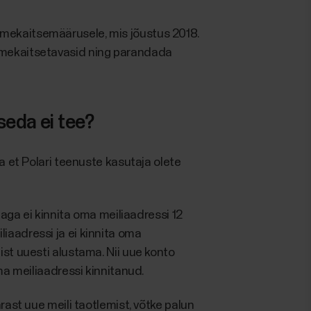
dmekaitsemäärusele, mis jõustus 2018.
ndmekaitsetavasid ning parandada
seda ei tee?
a et Polari teenuste kasutaja olete
 aga ei kinnita oma meiliaadressi 12
iaadressi ja ei kinnita oma
ist uuesti alustama. Nii uue konto
ma meiliaadressi kinnitanud.
rast uue meili taotlemist, võtke palun