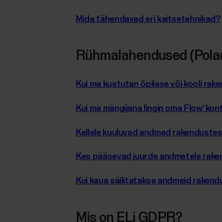
Mida tähendavad eri kaitsetehnikad?
Rühmalahendused (Polar 
Kui ma kustutan õpilase või kooli r
Kui ma mängijana lingin oma Flow’ k
Kellele kuuluvad andmed rakendustes 
Kes pääsevad juurde andmetele raken
Kui kaua säilitatakse andmeid rakend
Mis on ELi GDPR?