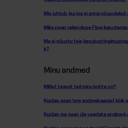
Mis juhtub, kui ma ei anna nõusoleku
Miks pean rakenduse Flow kasutamisek
Ma ei nõustu teie kasutustingimusteg
k?
Minu andmed
Millist teavet teil minu kohta on?
Kuidas saan teie andmebaasist kõik
Kuidas ma saan üle vaadata andmed, m