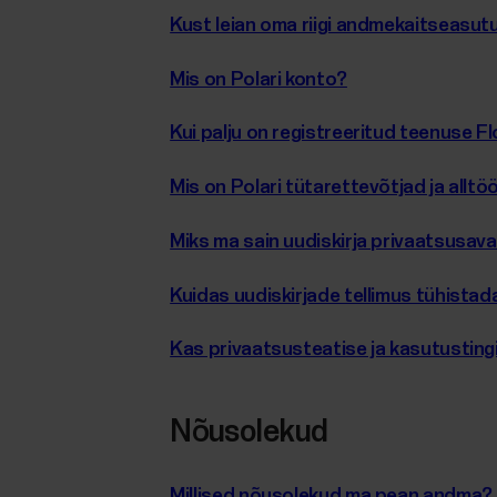
Kust leian oma riigi andmekaitseasu
Mis on Polari konto?
Kui palju on registreeritud teenuse F
Mis on Polari tütarettevõtjad ja allt
Miks ma sain uudiskirja privaatsusav
Kuidas uudiskirjade tellimus tühistad
Kas privaatsusteatise ja kasutusting
Nõusolekud
Millised nõusolekud ma pean andma?