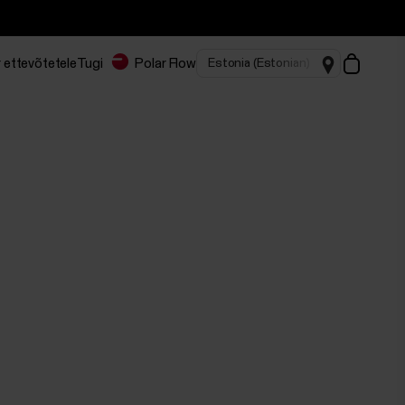
 ettevõtetele
Tugi
Polar Flow