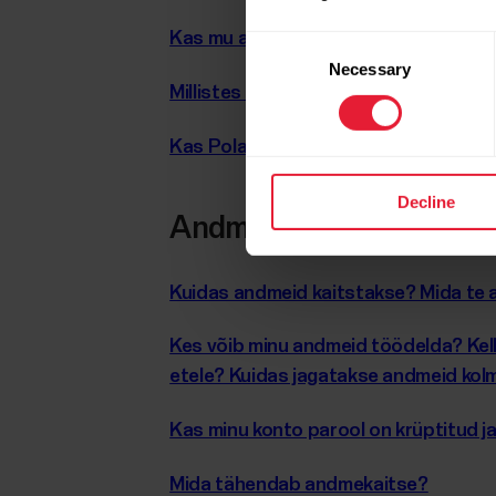
Kas mu andmed krüptitakse salvestam
Consent
Necessary
Selection
Millistes seadmetes saab mu andmeid 
Kas Polar jälgib minu asukohta?
Decline
Andmekaitse ja privaats
Kuidas andmeid kaitstakse? Mida te
Kes võib minu andmeid töödelda? Kell
etele? Kuidas jagatakse andmeid kolm
Kas minu konto parool on krüptitud ja
Mida tähendab andmekaitse?