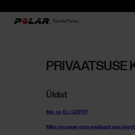
Tooted
Tutvu
PRIVAATSUSE 
Üldist
Mis on ELi GDPR?
Miks ma pean oma meiliaadressi kinnit