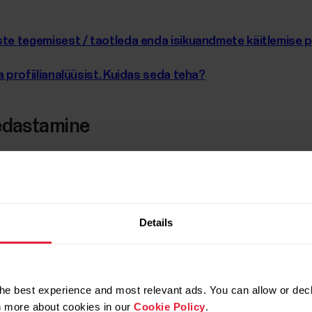
e tegemisest / taotleda enda isikuandmete käitlemise pi
profiilianalüüsist. Kuidas seda teha?
 edastamine
seraamistiku Privacy Shield tühistamine andmete edast
tik?
Details
aksite öelda, kus teie pilveteenus asub?
äljapoole Euroopat?
he best experience and most relevant ads. You can allow or decl
poole ELi/EMPd?
rn more about cookies in our
Cookie Policy
.