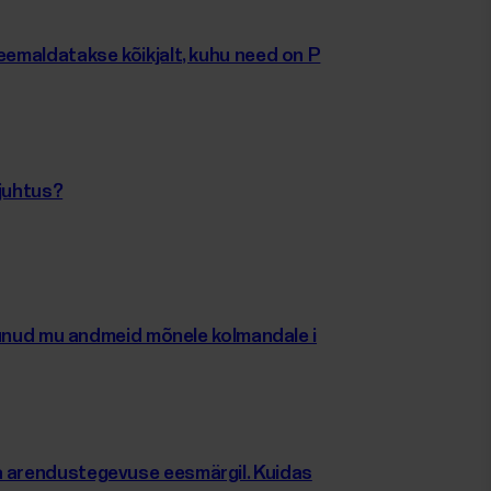
eemaldatakse kõikjalt, kuhu need on P
 juhtus?
müünud mu andmeid mõnele kolmandale i
a arendustegevuse eesmärgil. Kuidas