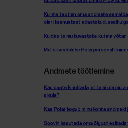
Kuidas saan oma andmeid Flow'st ek
Kui ma taotlen oma andmete eemaldami
olari teenustest edastatud, sealhulg
Kuidas te mu tuvastate, kui ma võta
Mul oli veebilehe Polarpersonaltraine
Andmete töötlemine
Kas saate kinnitada, et te ei ole mu 
sikule?
Kas Polar kogub minu kohta andmeid 
Soovin kasutada oma õigust esitada 