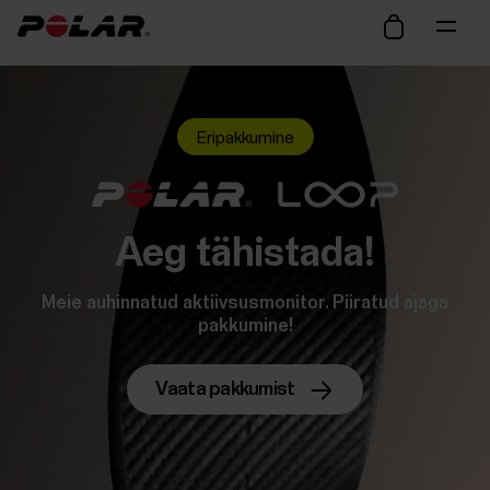
Eripakkumine
Aeg tähistada!
Meie auhinnatud aktiivsusmonitor. Piiratud ajaga
pakkumine!
Vaata pakkumist