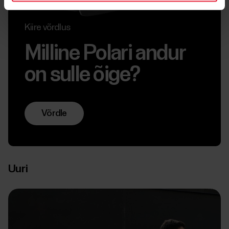
Kiire võrdlus
Milline Polari andur
on sulle õige?
Võrdle
Uuri