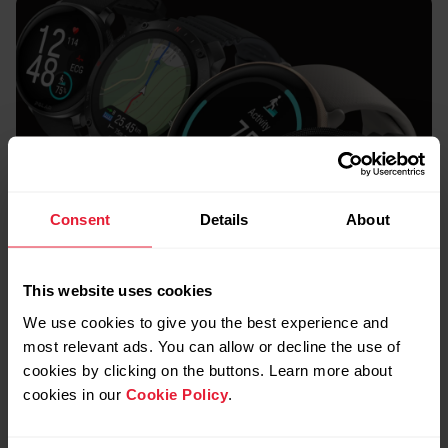
Consent
Details
About
This website uses cookies
We use cookies to give you the best experience and
most relevant ads. You can allow or decline the use of
Kiire võrdlus
cookies by clicking on the buttons. Learn more about
Milline Polari kell on
cookies in our
Cookie Policy
.
sulle õige?