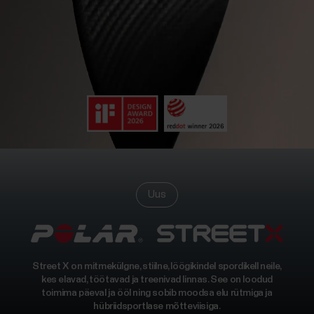
Uus
Street X on mitmekülgne, stiilne, löögikindel spordikell neile,
kes elavad, töötavad ja treenivad linnas. See on loodud
toimima päeval ja ööl ning sobib moodsa elu rütmiga ja
hübriidsportlase mõtteviisiga.