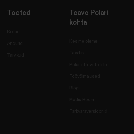
Tooted
Teave Polari
kohta
Kellad
Kes me oleme
Andurid
Teadus
Tarvikud
Polar ettevõtetele
Töövõimalused
Blogi
Media Room
Tarkvaraversioonid