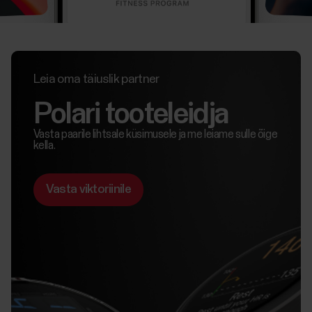
Leia oma täiuslik partner
Polari tooteleidja
Vasta paarile lihtsale küsimusele ja me leiame sulle õige
kella.
Vasta viktoriinile