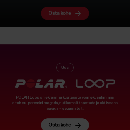
Osta kohe
Uus
POLAR Loop on ekraani ja kuutasuta võimekusrihm, mis
aitab sul paremini magada, nutikamalt taastuda ja aktiivsena
püsida – segamatult.
Osta kohe