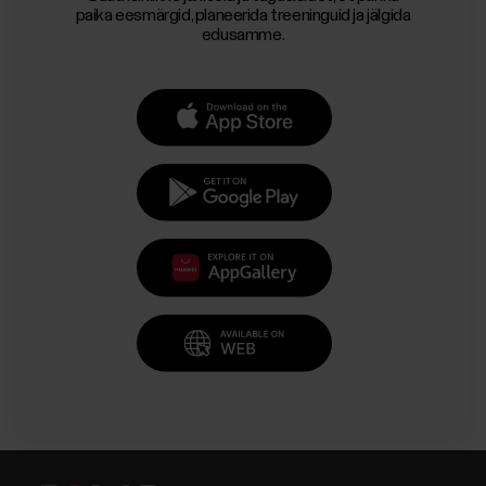
paika eesmärgid, planeerida treeninguid ja jälgida
edusamme.