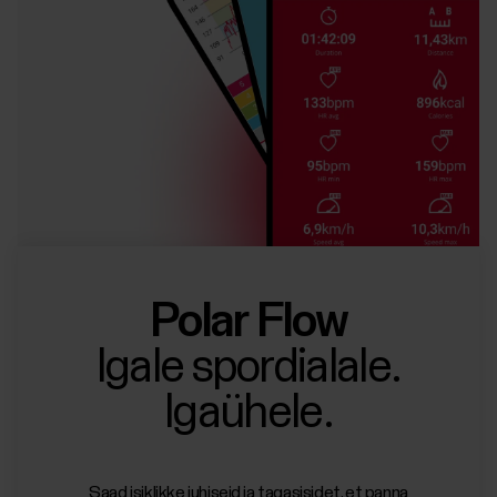
Polar Flow
Igale spordialale.
Igaühele.
Saad isiklikke juhiseid ja tagasisidet, et panna