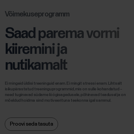
Võimekuseprogramm
Saad parema vormi
kiiremini ja
nutikamalt
Ei mingeid üldisi treeninguid enam. Ei mingit stressi enam. Lihtsalt
isikupärastatud treeninguprogrammid, mis on sulle kohandatud –
need tuginevad südame löögisagedusele, põhinevad teadusel ja on
mõeldud hoidma sind motiveerituna teekonna igal sammul.
Proovi seda tasuta