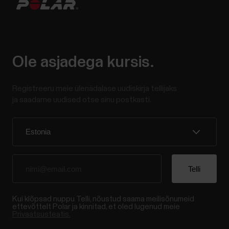
Ole asjadega kursis.
Registreeru meie ülenädalase uudiskirja tellijaks
ja saadame uudised otse sinu postkasti.
Kui klõpsad nuppu Telli, nõustud saama meilisõnumeid
ettevõttelt Polar ja kinnitad, et oled lugenud meie
Privaatsusteatis.