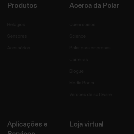
Produtos
Acerca da Polar
Relógios
Quem somos
Sensores
Science
Acessórios
Polar para empresas
Carreiras
Blogue
Media Room
Versões de software
Aplicações e
Loja virtual
Serviços