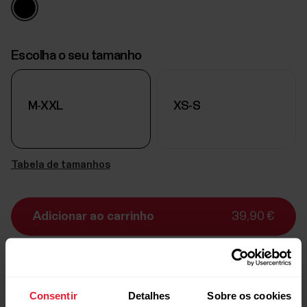
Escolha o seu tamanho
M-XXL
XS-S
Tabela de tamanhos
Adicionar ao carrinho
39,90 €
Entrega:
Entrega 2-3 dias úteis
Consentir
Detalhes
Sobre os cookies