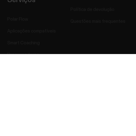
Política de devolução
Polar Flow
Questões mais frequentes
Aplicações compatíveis
Smart Coaching
Programadores
Success! ##