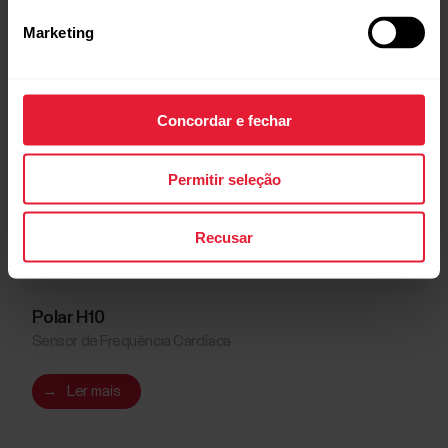
Marketing
Concordar e fechar
Permitir seleção
Recusar
Polar H10
Sensor de Frequência Cardíaca
→
Ler mais