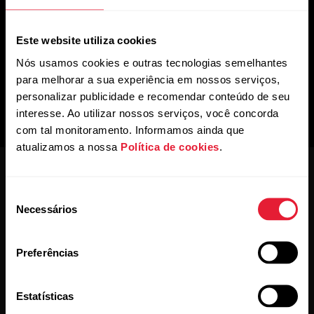
Este website utiliza cookies
Nós usamos cookies e outras tecnologias semelhantes
para melhorar a sua experiência em nossos serviços,
personalizar publicidade e recomendar conteúdo de seu
interesse. Ao utilizar nossos serviços, você concorda
com tal monitoramento. Informamos ainda que
atualizamos a nossa
Política de cookies
.
Seleção
Necessários
de
consentimento
Conheça as novidades.
Preferências
Subscreva a nossa newsletter quinzenal para
Estatísticas
receber as novidades na sua caixa de correio.