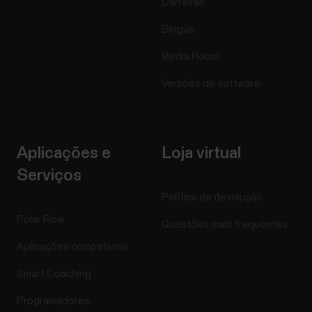
Carreiras
Blogue
Media Room
Versões de software
Aplicações e
Loja virtual
Serviços
Política de devolução
Polar Flow
Questões mais frequentes
Aplicações compatíveis
Smart Coaching
Programadores