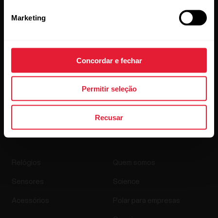
Marketing
Concordar e fechar
Permitir seleção
Ao clicar em Subscrever, aceita receber e-mails da Polar e
confirma que leu a nosso
Aviso de privacidade.
Recusar
Produtos
Acerca da Polar
Relógios
Quem somos
Sensores
Science
Acessórios
Polar para empresas