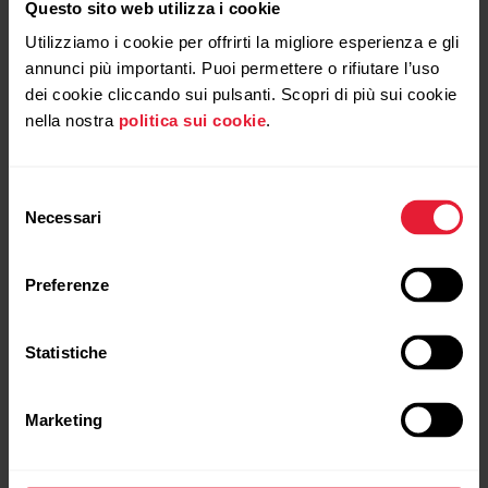
Quale sportwatch
Questo sito web utilizza i cookie
Polar è più adatto a
Utilizziamo i cookie per offrirti la migliore esperienza e gli
annunci più importanti. Puoi permettere o rifiutare l’uso
te?
dei cookie cliccando sui pulsanti. Scopri di più sui cookie
nella nostra
politica sui cookie
.
Confronta
Selezione
Necessari
del
consenso
Preferenze
Statistiche
Marketing