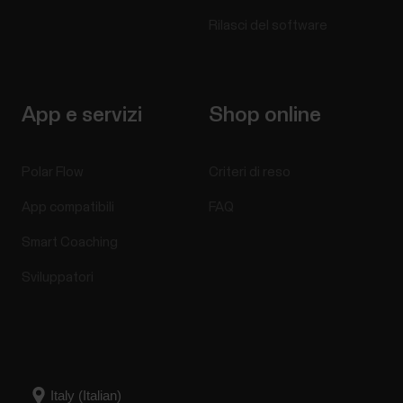
Rilasci del software
App e servizi
Shop online
Polar Flow
Criteri di reso
App compatibili
FAQ
Smart Coaching
Sviluppatori