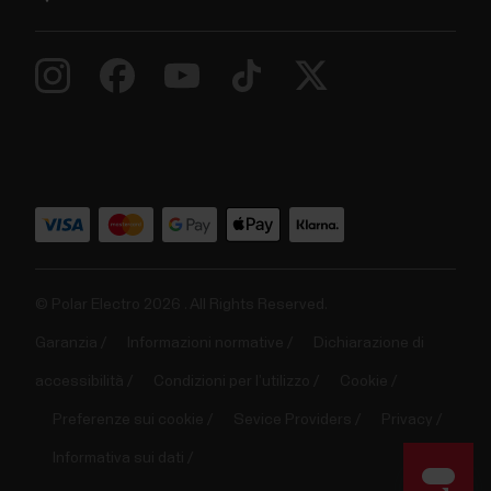
© Polar Electro 2026 . All Rights Reserved.
Garanzia
Informazioni normative
Dichiarazione di
accessibilità
Condizioni per l’utilizzo
Cookie
Preferenze sui cookie
Sevice Providers
Privacy
Informativa sui dati