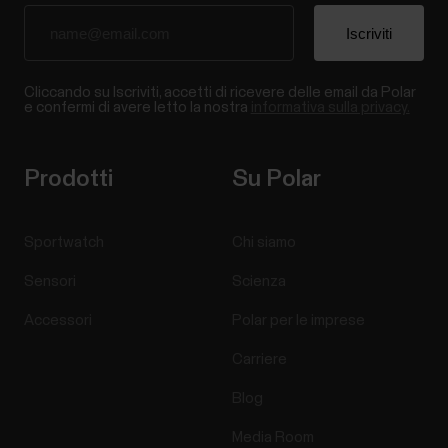
Cliccando su Iscriviti, accetti di ricevere delle email da Polar
e confermi di avere letto la nostra
informativa sulla privacy.
Prodotti
Su Polar
Sportwatch
Chi siamo
Sensori
Scienza
Accessori
Polar per le imprese
Carriere
Blog
Media Room