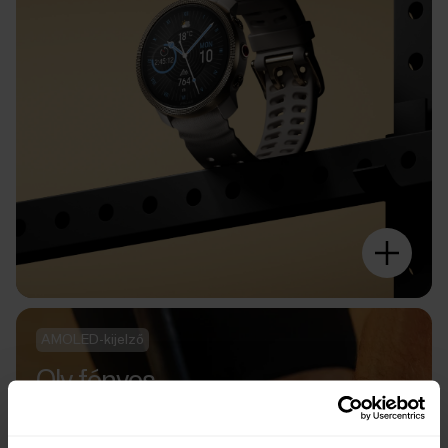
AMOLED-kijelző
Oly fényes.
Oly személyes.
Oly reszponzív.