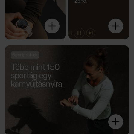
Zene.
Fedezz
fel még
többet
Sportprofilok
Több mint 150
sportág egy
karnyújtásnyira.