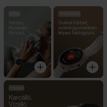
Dizájn
Teljesítmény
Karcsú.
Sokkal többet,
Kompakt.
sokkal gyorsabban
Könnyű.
képes feldolgozni.
Fedezz
fel még
többet
Anyagok
Karcálló.
Vízálló.