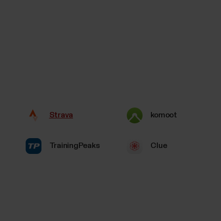
Strava
komoot
TrainingPeaks
Clue