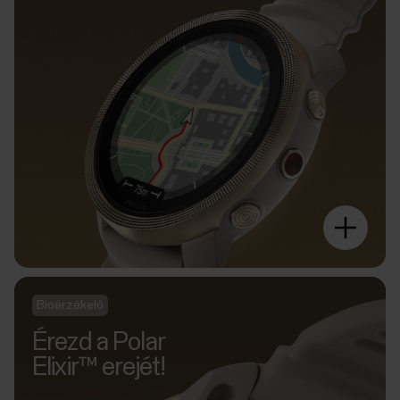
Bioérzékelő
Érezd a Polar
Elixir™ erejét!