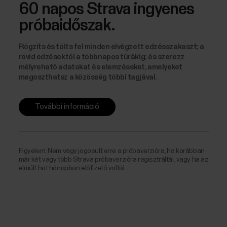
60 napos Strava ingyenes
próbaidőszak.
Rögzíts és tölts fel minden elvégzett edzésszakaszt; a
rövid edzésektől a többnapos túrákig; és szerezz
mélyreható adatokat és elemzéseket, amelyeket
megoszthatsz a közösség többi tagjával.
További információ
Figyelem: Nem vagy jogosult erre a próbaverzióra, ha korábban
már két vagy több Strava próbaverzióra regisztráltál, vagy ha az
elmúlt hat hónapban előfizető voltál.