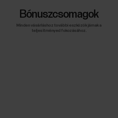
Bónuszcsomagok
Minden vásárláshoz további eszközök járnak a
teljesítményed fokozásához.