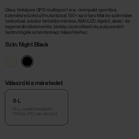
Okos térképes GPS multisport óra – kompakt sportóra
személyi edzési útmutatással, 150+ sportprofillal és számtalan
funkcióval: edzési terhelés mérése, AMOLED-kijelző, alvás- és
regenerálódáskövetés, térkép, bioérzékelő és pulzusmérő
technológiák a mindennapi teljesítéshez.
Szín:
Night Black
Válaszd ki a méretedet
S-L
S-L: csukló kerülete
130 és 210 mm között