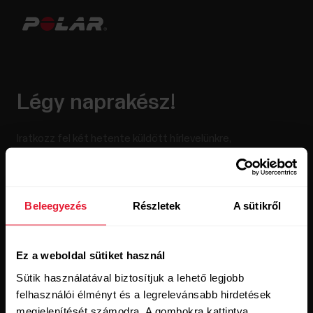
Légy naprakész!
Iratkozz fel két hetente küldött hírlevelünkre,
hogy azonnal értesülj friss híreinkről e-mailben.
Beleegyezés
Részletek
A sütikről
Ez a weboldal sütiket használ
Sütik használatával biztosítjuk a lehető legjobb
A Feliratkozás gombra kattintva beleegyezel abba, hogy e-
felhasználói élményt és a legrelevánsabb hirdetések
maileket kapj a Polartól, és megerősíted, hogy elolvastad az
megjelenítését számodra. A gombokra kattintva
adatvédelmi nyilatkozatunkat.