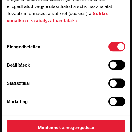
elfogadhatod vagy elutasíthatod a sütik használatát.
További információt a sütikről (cookies) a
Sütikre
Termékek
A Polárról
vonatkozó szabályzatban találsz
Órák
Rólunk
Hozzájárulás
Elengedhetetlen
kiválasztása
Érzékelők
Tudomány
Tartozékok
Polar üzleti
Beállítások
Karrier
Statisztikai
Blog
Media Room
Marketing
Szoftverkiadások
Mindennek a megengedése