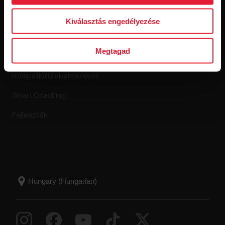
Alkalmazások és
Kiválasztás engedélyezése
szolgáltatások
Megtagad
Polar Flow
Kompatibilis alkalmazások
Smart Coaching
Fejlesztők