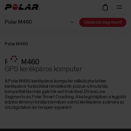
Polar M460
Vásárold meg most!
Polar M460
Polar M460
GPS kerékpáros komputer
A Polar M460 kerékpáros komputer nélkülözhetetlen
kerékpáros funkciókkal rendelkezik: pulzus-útmutatás,
kompatibilitás más gyártók wattmérőivel, Strava Live
Segments és Polar Smart Coaching. A kategóriájában a legjobb
edzési élményt kínálja bármilyen szintű kerékpáros számára az
országutakon és terepen egyaránt.