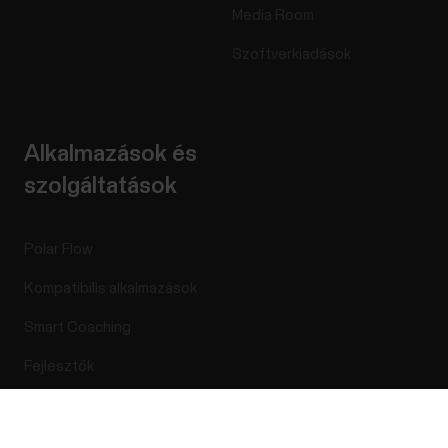
Media Room
Szoftverkiadások
Alkalmazások és
szolgáltatások
Polar Flow
Kompatibilis alkalmazások
Smart Coaching
Fejlesztők
Success! ##