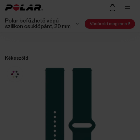
Polar befűzhető végű
Vásárold meg most!
szilikon csuklópánt, 20 mm
Kékeszöld