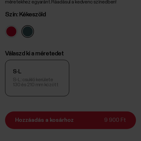
méretekhez egyaránt. Ráadásul a kedvenc színedben!
Szín:
Kékeszöld
Válaszd ki a méretedet
S-L
S-L: csukló kerülete
130 és 210 mm között
Hozzáadás a kosárhoz
9 900 Ft