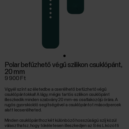
Polar befűzhető végű szilikon csuklópánt,
20 mm
9 900 Ft
Vigyél színt az életedbe a cserélhető befűzhető végű
csuklópántokkal! A lágy, mégis tartós szilikon csuklópánt
illeszkedik minden szabvány 20 mm-es csatlakozójú órára. A
rugós gyorskioldó segítségével a csuklópántot másodpercek
alatt lecserélheted.
Minden csuklópánthoz két különböző hosszúságú szíj közül
választhatsz, hogy tökéletesen illeszkedjen az S és L közötti