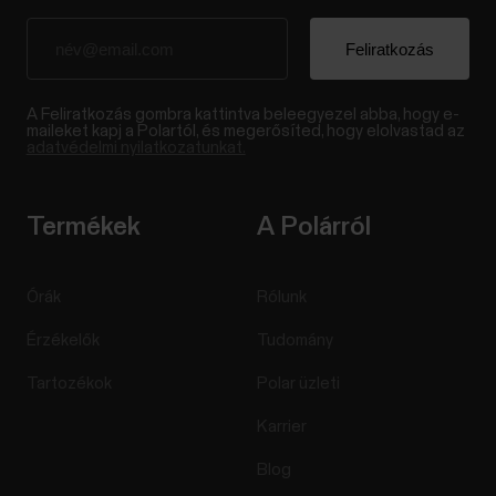
A Feliratkozás gombra kattintva beleegyezel abba, hogy e-
maileket kapj a Polartól, és megerősíted, hogy elolvastad az
adatvédelmi nyilatkozatunkat.
Termékek
A Polárról
Órák
Rólunk
Érzékelők
Tudomány
Tartozékok
Polar üzleti
Karrier
Blog