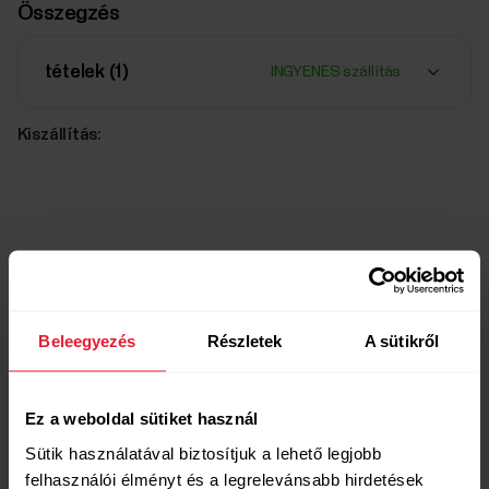
Összegzés
tételek (
1
)
INGYENES szállítás
Kiszállítás:
Beleegyezés
Részletek
A sütikről
Kompatibilis termékek
Ez a weboldal sütiket használ
Sütik használatával biztosítjuk a lehető legjobb
felhasználói élményt és a legrelevánsabb hirdetések