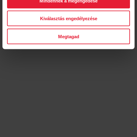
Mindennek a megengedése
Kiválasztás engedélyezése
Polar Ignite 2
Fitnesz óra
Megtagad
→
Tudj meg többet!