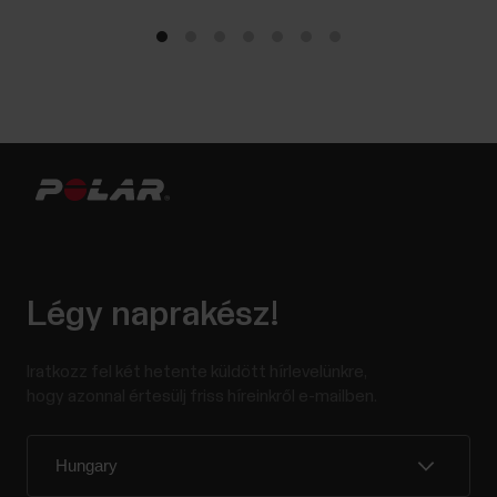
Légy naprakész!
Iratkozz fel két hetente küldött hírlevelünkre,
hogy azonnal értesülj friss híreinkről e-mailben.