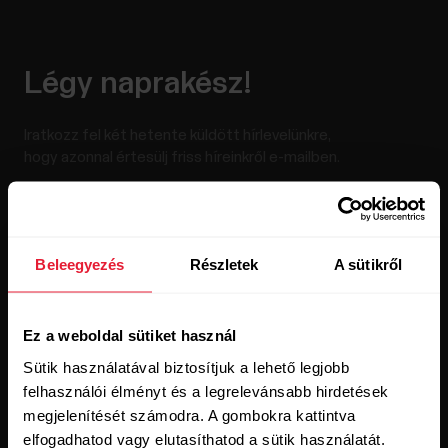
Légy naprakész!
Iratkozz fel két hetente küldött hírlevelünkre,
hogy azonnal értesülj friss híreinkről e-mailben.
Beleegyezés
Részletek
A sütikről
Ez a weboldal sütiket használ
A Feliratkozás gombra kattintva beleegyezel abba, hogy e-
Sütik használatával biztosítjuk a lehető legjobb
maileket kapj a Polartól, és megerősíted, hogy elolvastad az
adatvédelmi nyilatkozatunkat.
felhasználói élményt és a legrelevánsabb hirdetések
megjelenítését számodra. A gombokra kattintva
elfogadhatod vagy elutasíthatod a sütik használatát.