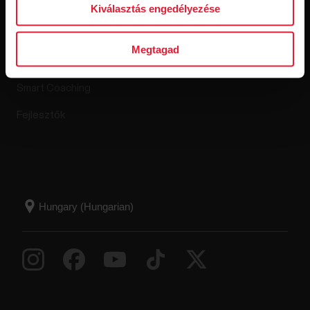
Kiválasztás engedélyezése
Polar Flow
Megtagad
Kompatibilis alkalmazások
Smart Coaching
Fejlesztők