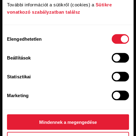
Termékek
A Polárról
További információt a sütikről (cookies) a
Sütikre
vonatkozó szabályzatban találsz
Órák
Rólunk
Hozzájárulás
Érzékelők
Tudomány
Elengedhetetlen
kiválasztása
Tartozékok
Polar üzleti
Karrier
Beállítások
Blog
Statisztikai
Media Room
Szoftverkiadások
Marketing
Alkalmazások és
Mindennek a megengedése
szolgáltatások