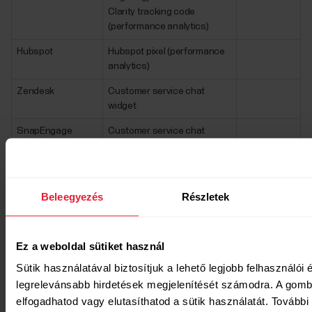
Clarity tracking code
(performance analytics)
Hubspot
Hubspot pixel (performance
analytics)
Zendesk
Customer service chat
widget
SnapEngage
Customer service chat
widget (for Polar Brazil)
Xaxis
Ads (Ads & targeting)
Beleegyezés
Részletek
EU based marketing service providers
that have hosting/CDN/data in US
Ez a weboldal sütiket használ
Third Party
Purpose
More
Sütik használatával biztosítjuk a lehető legjobb felhasználói
Service/Vendor
information
legrelevánsabb hirdetések megjelenítését számodra. A gomb
SocialBakers
Social media
elfogadhatod vagy elutasíthatod a sütik használatát. További 