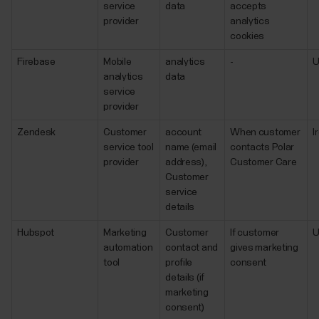
service
data
accepts
provider
analytics
cookies
Firebase
Mobile
analytics
-
analytics
data
service
provider
Zendesk
Customer
account
When customer
I
service tool
name (email
contacts Polar
provider
address),
Customer Care
Customer
service
details
Hubspot
Marketing
Customer
If customer
automation
contact and
gives marketing
tool
profile
consent
details (if
marketing
consent)