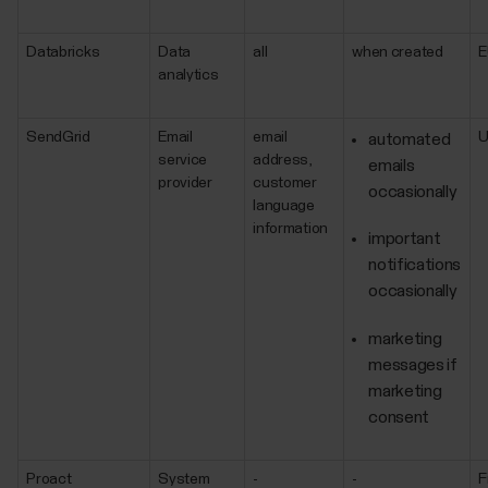
Databricks
Data
all
when created
E
analytics
SendGrid
Email
email
automated
service
address,
emails
provider
customer
occasionally
language
information
important
notifications
occasionally
marketing
messages if
marketing
consent
Proact
System
-
-
F