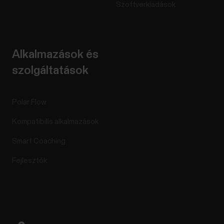
Szoftverkiadások
Alkalmazások és
szolgáltatások
Polar Flow
Kompatibilis alkalmazások
Smart Coaching
Fejlesztők