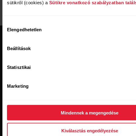
management tool
sütikről (cookies) a
Sütikre vonatkozó szabályzatban talál
Criteo
Criteo pixel (Ads &
targeting)
Hozzájárulás
Elengedhetetlen
kiválasztása
Beállítások
Statisztikai
Légy naprakész!
Marketing
Iratkozz fel két hetente küldött hírlevelünkre,
hogy azonnal értesülj friss híreinkről e-mailben.
Mindennek a megengedése
Kiválasztás engedélyezése