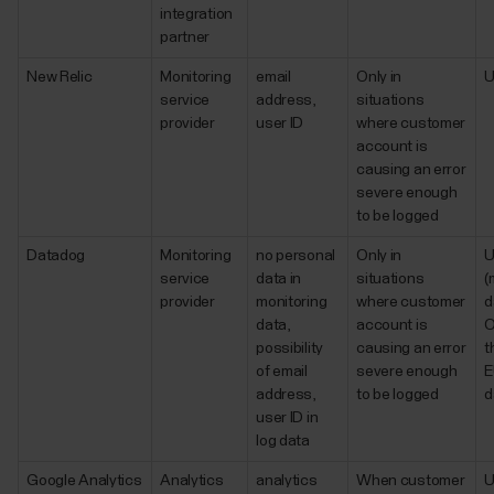
integration
partner
New Relic
Monitoring
email
Only in
service
address,
situations
provider
user ID
where customer
account is
causing an error
severe enough
to be logged
Datadog
Monitoring
no personal
Only in
service
data in
situations
(
provider
monitoring
where customer
d
data,
account is
O
possibility
causing an error
t
of email
severe enough
E
address,
to be logged
d
user ID in
log data
Google Analytics
Analytics
analytics
When customer