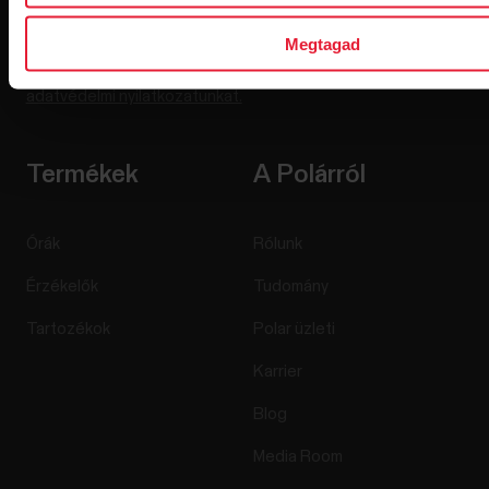
Megtagad
A Feliratkozás gombra kattintva beleegyezel abba, hogy e-
maileket kapj a Polartól, és megerősíted, hogy elolvastad az
adatvédelmi nyilatkozatunkat.
Termékek
A Polárról
Órák
Rólunk
Érzékelők
Tudomány
Tartozékok
Polar üzleti
Karrier
Blog
Media Room