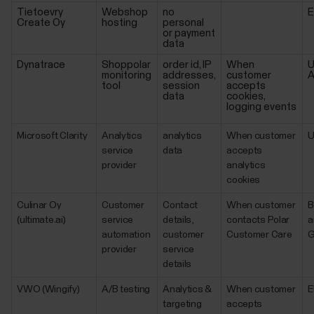
Tietoevry
Webshop
no
Create Oy
hosting
personal
or payment
data
Dynatrace
Shoppolar
order id, IP
When
U
monitoring
addresses,
customer
A
tool
session
accepts
data
cookies,
logging events
Microsoft Clarity
Analytics
analytics
When customer
service
data
accepts
provider
analytics
cookies
Culinar Oy
Customer
Contact
When customer
B
(ultimate.ai)
service
details,
contacts Polar
a
automation
customer
Customer Care
G
provider
service
details
VWO (Wingify)
A/B testing
Analytics &
When customer
E
targeting
accepts