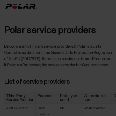
Polar service providers
Below is a list of Polar’s service providers. If Polar is a Data
Controller, as defined in the General Data Protection Regulation
of the EU (2017/679), the service provider acts as a Processor.
If Polar is a Processor, the service provider is a Sub-processor.
List of service providers
Third Party
Purpose
Data type
When data is
D
Service/Vendor
send
sent
l
AWS Amazon
Data
all
when created
E
hosting