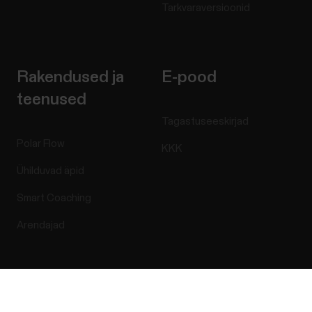
Tarkvaraversioonid
Rakendused ja
E-pood
teenused
Tagastuseeskirjad
Polar Flow
KKK
Ühilduvad äpid
Smart Coaching
Arendajad
Success! ##