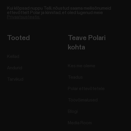
Kui klõpsad nuppu Telli, nõustud saama meilisõnumeid
ettevõttelt Polar ja kinnitad, et oled lugenud meie
Privaatsusteatis.
Tooted
Teave Polari
kohta
Kellad
Kes me oleme
Andurid
Teadus
Tarvikud
Polar ettevõtetele
Töövõimalused
Blogi
Media Room