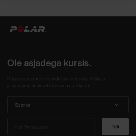
Ole asjadega kursis.
Registreeru meie ülenädalase uudiskirja tellijaks
ja saadame uudised otse sinu postkasti.