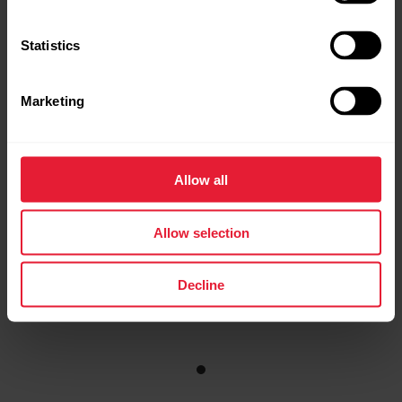
Polar Unite
Statistics
Aktiivsusmonitor
→
Loe lisaks
Marketing
Allow all
Allow selection
Decline