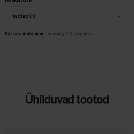
Kokkuvõte
tooted (
1
)
Kättetoimetamine:
Tarneaeg 2-3 tööpäeva
Ühilduvad tooted