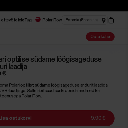
 ettevõtetele
Tugi
Polar Flow
Osta kohe
ari optilise südame löögisageduse
ri laadija
0 €
oma Polari optilist südame löögisageduse andurit laadida
 USB-laadijaga. Selle abil saad sünkroonida andmed ka
teenusega Polar Flow.
Lisa ostukorvi
9,90 €