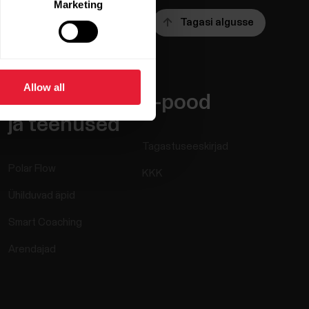
Marketing
Tagasi algusse
Allow all
Rakendused
E-pood
ja teenused
Tagastuseeskirjad
Polar Flow
KKK
Ühilduvad äpid
Smart Coaching
Arendajad