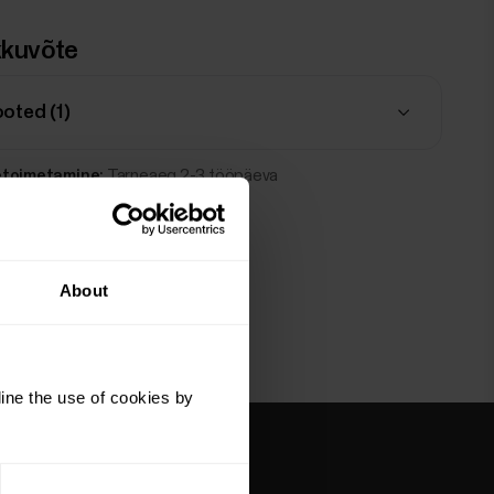
kuvõte
ooted (
1
)
etoimetamine:
Tarneaeg 2-3 tööpäeva
About
ine the use of cookies by