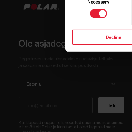
Necessary
Selection
Decline
Ole asjadega kursis.
Registreeru meie ülenädalase uudiskirja tellijaks
ja saadame uudised otse sinu postkasti.
Kui klõpsad nuppu Telli, nõustud saama meilisõnumeid
ettevõttelt Polar ja kinnitad, et oled lugenud meie
Privaatsusteatis.