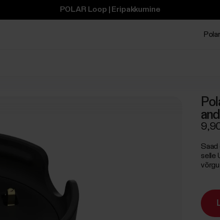
POLAR Loop | Eripakkumine
Polar
Pol
andu
9,9
Saad 
selle
võrgu