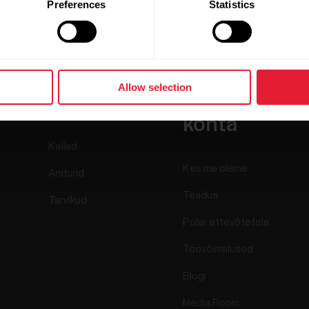
Preferences
Statistics
Allow selection
Tooted
Teave Polari
kohta
Kellad
Kes me oleme
Andurid
Teadus
Tarvikud
Polar ettevõtetele
Töövõimalused
Blogi
Media Room