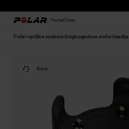
Tooted
Tutvu
Polari optilise südame löögisageduse anduri laadija
Black