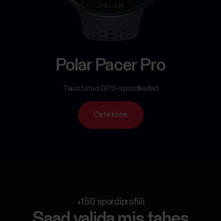
Polar Pacer Pro
Täiustatud GPS-spordikellad
Osta kohe
+150 spordiprofiili
Saad valida mis tahes