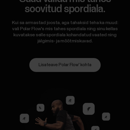
soovitud spordiala.
Kui sa armastad joosta, aga tahaksid teha ka muud:
vali Polar Flow's mis tahes spordiala ning sinu kellas
kuvatakse selle spordiala kohandatud vaated ning
jälgimis- ja mõõtmiskuvad.
Lisateave Polar Flow' kohta