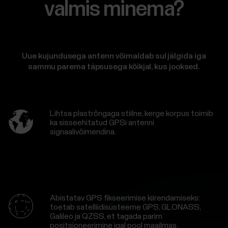
valmis minema?
Uue kujundusega antenn võimaldab sul jälgida iga
sammu parema täpsusega kõikjal, kus jooksed.
Lihtsa plastrõngaga stiilne, kerge korpus toimib
ka sisseehitatud GPSi antenni
signaalivõimendina.
Abistatav GPS fikseerimise kiirendamiseks:
toetab satelliidisüsteeme GPS, GLONASS,
Galileo ja QZSS, et tagada parim
positsioneerimine igal pool maailmas.