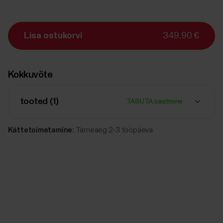
Lisa ostukorvi
349,90 €
Kokkuvõte
tooted (
1
)
TASUTA saatmine
Kättetoimetamine:
Tarneaeg 2-3 tööpäeva