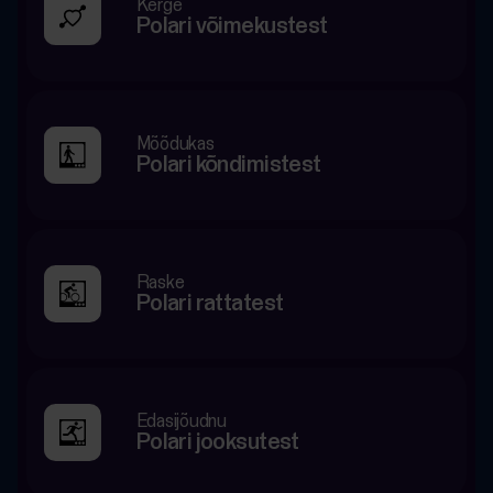
Kerge
Polari võimekustest
Mõõdukas
Polari kõndimistest
Raske
Polari rattatest
Edasijõudnu
Polari jooksutest