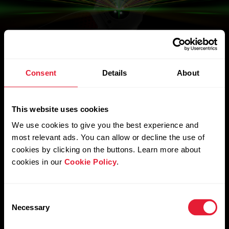
Consent
Details
About
Optiline südame löögisageduse
tehnoloogia
This website uses cookies
Poeme sinu naha alla
We use cookies to give you the best experience and
nii, nagu mitte keegi
most relevant ads. You can allow or decline the use of
cookies by clicking on the buttons. Learn more about
teine.
cookies in our
Cookie Policy
.
Consent
Võtsime algoritmi, mis jättis liikumise võrrandist
Necessary
Selection
välja, ja muutsime selle paremaks, seejärel muutsime
anduri väiksemaks ja eemaldasime kuulsad Polari