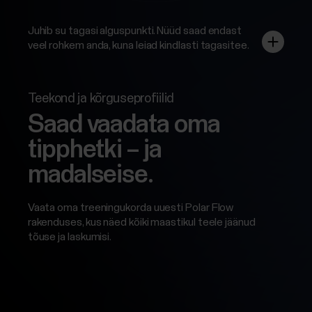
Juhib su tagasi alguspunkti. Nüüd saad endast
veel rohkem anda, kuna leiad kindlasti tagasitee.
Teekond ja kõrguseprofiilid
Saad vaadata oma
tipphetki – ja
madalseise.
Vaata oma treeningukorda uuesti Polar Flow
rakenduses, kus näed kõiki maastikul teele jäänud
tõuse ja laskumisi.