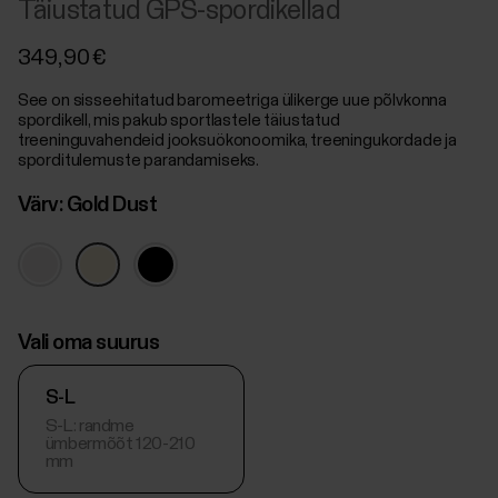
Täiustatud GPS-spordikellad
349,90 €
See on sisseehitatud baromeetriga ülikerge uue põlvkonna
spordikell, mis pakub sportlastele täiustatud
treeninguvahendeid jooksuökonoomika, treeningukordade ja
sporditulemuste parandamiseks.
Värv:
Gold Dust
Vali oma suurus
S-L
S-L: randme
ümbermõõt 120-210
mm