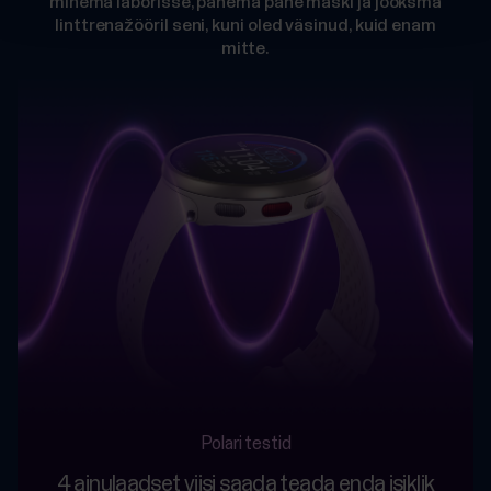
minema laborisse, panema pähe maski ja jooksma
linttrenažööril seni, kuni oled väsinud, kuid enam
mitte.
Polari testid
4 ainulaadset viisi saada teada enda isiklik