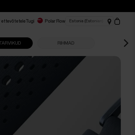
 ettevõtetele
Tugi
Polar Flow
 TARVIKUD
RIHMAD