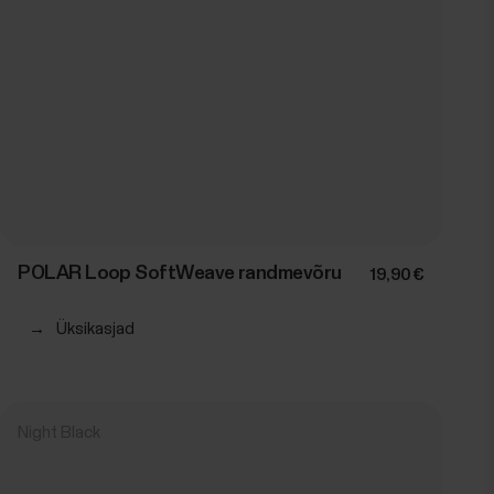
POLAR Loop SoftWeave randmevõru
19,90 €
→
Üksikasjad
Night Black