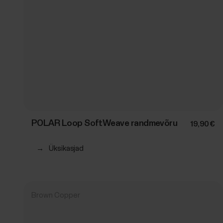
POLAR Loop SoftWeave randmevõru
19,90 €
→
Üksikasjad
Brown Copper