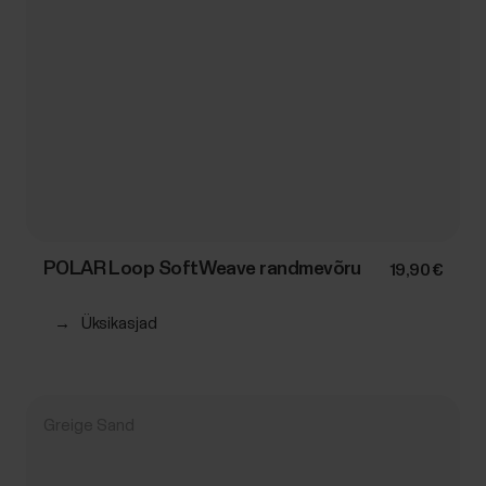
POLAR Loop SoftWeave randmevõru
19,90 €
→
Üksikasjad
Greige Sand