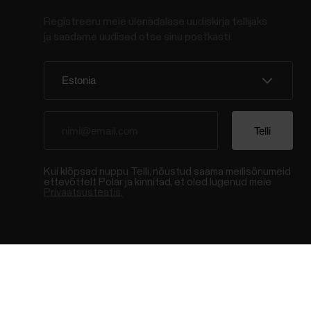
Registreeru meie ülenädalase uudiskirja tellijaks
ja saadame uudised otse sinu postkasti.
Kui klõpsad nuppu Telli, nõustud saama meilisõnumeid
ettevõttelt Polar ja kinnitad, et oled lugenud meie
Privaatsusteatis.