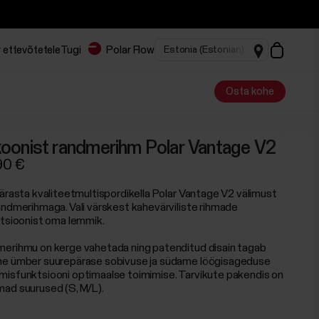
 ettevõtetele
Tugi
Polar Flow
Osta kohe
ikoonist randmerihm Polar Vantage V2
90 €
pärasta kvaliteetmultispordikella Polar Vantage V2 välimust
andmerihmaga. Vali värskest kahevärviliste rihmade
ktsioonist oma lemmik.
erihmu on kerge vahetada ning patenditud disain tagab
e ümber suurepärase sobivuse ja südame löögisageduse
isfunktsiooni optimaalse toimimise. Tarvikute pakendis on
ad suurused (S, M/L).