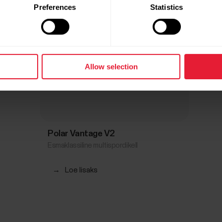
Preferences
Statistics
Allow selection
Polar Vantage V2
Esmaklassiline multispordikell
→
Loe lisaks