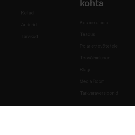
kohta
Kellad
Kes me oleme
Andurid
Teadus
Tarvikud
Polar ettevõtetele
Töövõimalused
Blogi
Media Room
Tarkvaraversioonid
Success! ##