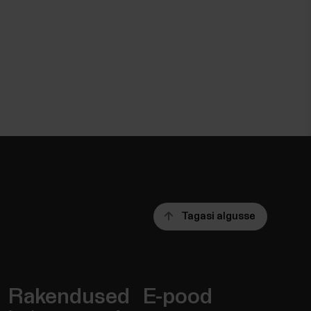
Tagasi algusse
Rakendused
E-pood