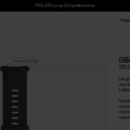
POLAR Loop | Eripakkumine
Polar
Sil
39,
Isiku
uue r
kolle
Randm
randm
mõõtm
mõlem