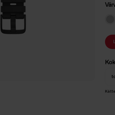
Vär
Kok
t
Kätt