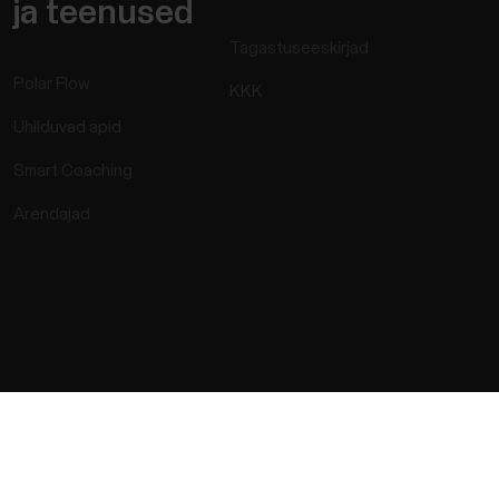
ja teenused
Tagastuseeskirjad
Polar Flow
KKK
Ühilduvad äpid
Smart Coaching
Arendajad