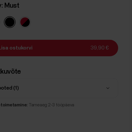
v:
Must
Lisa ostukorvi
39,90 €
kuvõte
ooted (
1
)
etoimetamine:
Tarneaeg 2-3 tööpäeva