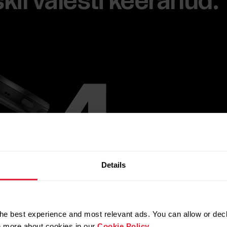
il valesti keeranud.
Details
he best experience and most relevant ads. You can allow or decl
rn more about cookies in our
Cookie Policy
.