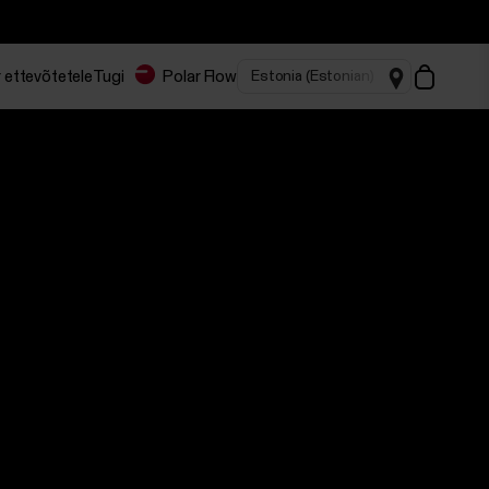
 ettevõtetele
Tugi
Polar Flow