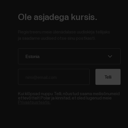
Ole asjadega kursis.
Registreeru meie ülenädalase uudiskirja tellijaks
ja saadame uudised otse sinu postkasti.
Kui klõpsad nuppu Telli, nõustud saama meilisõnumeid
ettevõttelt Polar ja kinnitad, et oled lugenud meie
Privaatsusteatis.