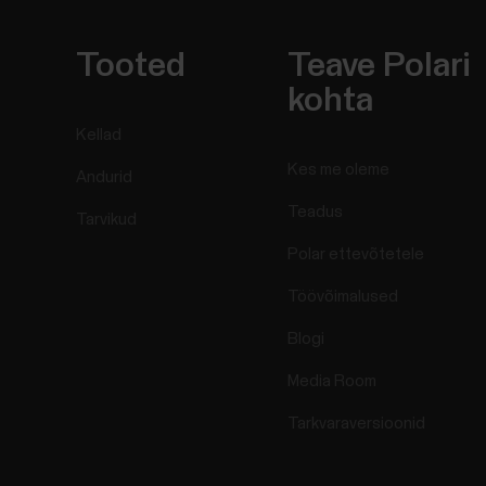
Tooted
Teave Polari
kohta
Kellad
Kes me oleme
Andurid
Teadus
Tarvikud
Polar ettevõtetele
Töövõimalused
Blogi
Media Room
Tarkvaraversioonid