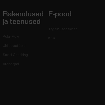
Rakendused
E-pood
ja teenused
Tagastuseeskirjad
Polar Flow
KKK
Ühilduvad äpid
Smart Coaching
Arendajad