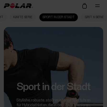
RT
IGNITE SERIE
SPORT IN DER STADT
GRIT X SERIE
Sport in der Stadt
Stylishe, robuste, stoßresistente Sportuhren
für Hybridathleten, die in der Stadt trainieren,