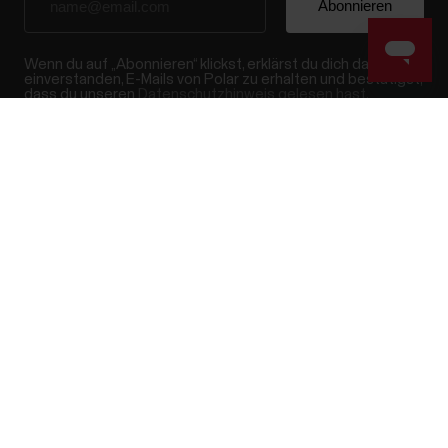
Wenn du auf „Abonnieren“ klickst, erklärst du dich damit
einverstanden, E-Mails von Polar zu erhalten und bestätigst,
dass du unseren
Datenschutzhinweis gelesen hast.
Success! ##
Produkte
Über Polar
Uhren
Wer wir sind
Sensoren
Science
Accessoires
Polar for Business
Jobs
Blog
Media Room