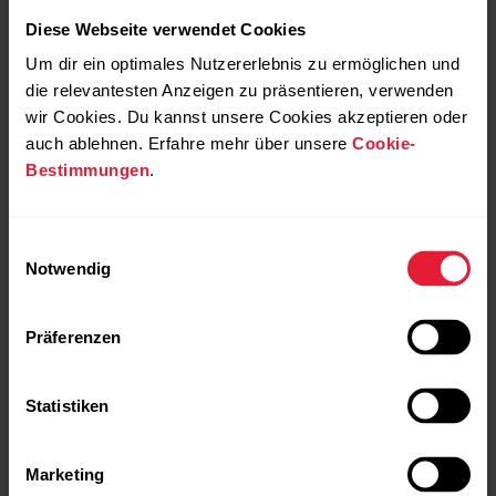
POLAR Street X
249,90 €
Die City-Sportuhr
Diese Webseite verwendet Cookies
Um dir ein optimales Nutzererlebnis zu ermöglichen und
→
Details
die relevantesten Anzeigen zu präsentieren, verwenden
wir Cookies. Du kannst unsere Cookies akzeptieren oder
auch ablehnen. Erfahre mehr über unsere
Cookie-
Bestimmungen
.
Snow White
NEU
Einwilligungsauswahl
Notwendig
Präferenzen
Statistiken
Marketing