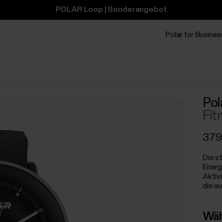
POLAR Loop | Sonderangebot
Polar for Busines
Pol
Fit
379
Die st
Energ
Aktiv
die a
Wäh