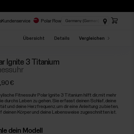
s
Kundenservice
Polar Flow
Übersicht
Details
Vergleichen
ar Ignite 3 Titanium
nessuhr
,90 €
ylische Fitnessuhr Polar Ignite 3 Titanium hilft dir, mit mehr
ie durchs Leben zu gehen. Sie erfasst deinen Schlaf, deine
ität und deine Herzfrequenz, um dir eine Anleitung zu bieten,
uf deinen Körper und deine Lebensweise zugeschnitten ist.
le dein Modell