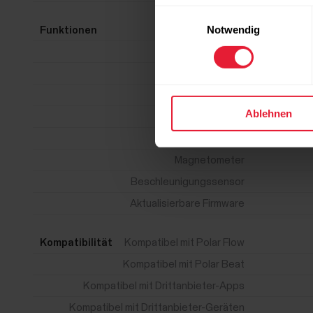
Einwilligungsauswahl
Notwendig
Funktionen
HF
RR
PPG
PPI
Ablehnen
EKG
Gyroskop
Magnetometer
Beschleunigungssensor
Aktualisierbare Firmware
Kompatibilität
Kompatibel mit Polar Flow
Kompatibel mit Polar Beat
Kompatibel mit Drittanbieter-Apps
Kompatibel mit Drittanbieter-Geräten