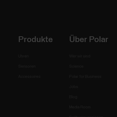
Produkte
Über Polar
Uhren
Wer wir sind
Sensoren
Science
Accessoires
Polar for Business
Jobs
Blog
Media Room