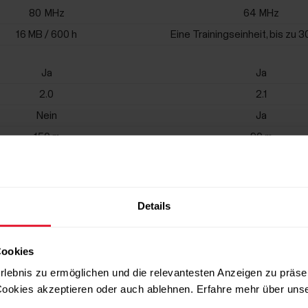
80
MHz
64
MHz
16 MB / 600 h
Eine Trainingseinheit, bis zu 
Ja
Ja
2.0
2.1
Nein
Ja
150 m
90 m
-20 °C – 60 °C
-10 °C – 50 °C
WR50
WR30
Details
45
mAh
165
mAh
Cookies
Wiederaufladbar
Knopfzelle
rlebnis zu ermöglichen und die relevantesten Anzeigen zu präse
30
h
400
h
ookies akzeptieren oder auch ablehnen. Erfahre mehr über uns
USB-A
-