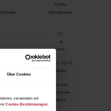
63
MHz
30 Stunden
Kein Speicher
-
2.1
Ja
90 m
-10 °C – 50 °C
WR30
Über Cookies
160
mAh
Knopfzelle
ntieren, verwenden wir
400
h
ere
Cookie-Bestimmungen
.
-