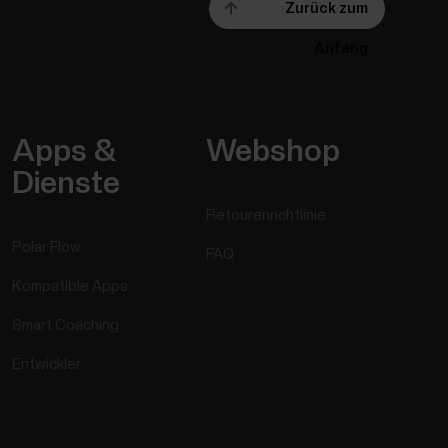
Zurück zum
Anfang
Apps &
Webshop
Dienste
Retourenrichtlinie
Polar Flow
FAQ
Kompatible Apps
Smart Coaching
Entwickler