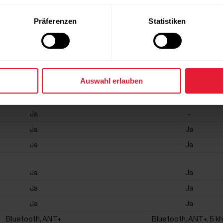
Präferenzen
Statistiken
Ja
Ja
-
Ja
Ja
-
Ja
-
Auswahl erlauben
-
Ja
Ja
-
Ja
-
Ja
Ja
Ja
Ja
Ja
Ja
Ja
Ja
Ja
Ja
Bluetooth, ANT+
Bluetooth, ANT+, 5 k