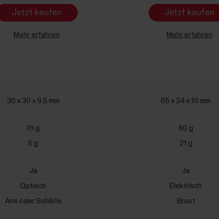
Jetzt kaufen
Jetzt kaufen
Mehr erfahren
Mehr erfahren
30 x 30 x 9.5 mm
65 x 34 x 10 mm
19 g
60 g
5 g
21 g
Ja
Ja
Optisch
Elektrisch
Arm oder Schläfe
Brust