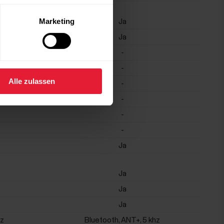
Marketing
Ja
Ja
-
-
Alle zulassen
-
-
-
-
Ja
Ja
Ja
Ja
hz
Bluetooth, ANT+, 5 khz