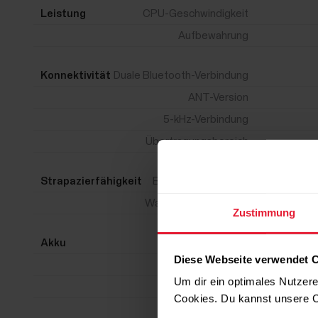
Leistung
CPU-Geschwindigkeit
Aufbewahrung
Konnektivität
Duale Bluetooth-Verbindung
ANT-Version
5-kHz-Verbindung
Übertragungsbereich
Strapazierfähigkeit
Betriebstemperatur
Wasserbeständigkeit
Zustimmung
Akku
Akkukapazität
Diese Webseite verwendet 
Batterietyp
Um dir ein optimales Nutzere
Training (bis zu)
Cookies. Du kannst unsere C
Lademethode