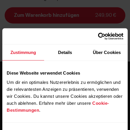
Zum Warenkorb hinzufügen
249,90 €
Lieferung:
Lieferzeit 3-5 Werktage
Zustimmung
Details
Über Cookies
Diese Webseite verwendet Cookies
Um dir ein optimales Nutzererlebnis zu ermöglichen und
die relevantesten Anzeigen zu präsentieren, verwenden
wir Cookies. Du kannst unsere Cookies akzeptieren oder
auch ablehnen. Erfahre mehr über unsere
Cookie-
Bleibe auf dem Laufenden.
Bestimmungen
.
Abonniere unseren vierzehntägigen Newsletter, um
alle Updates direkt in deinen Posteingang zu erhalten.
Einwilligungsauswahl