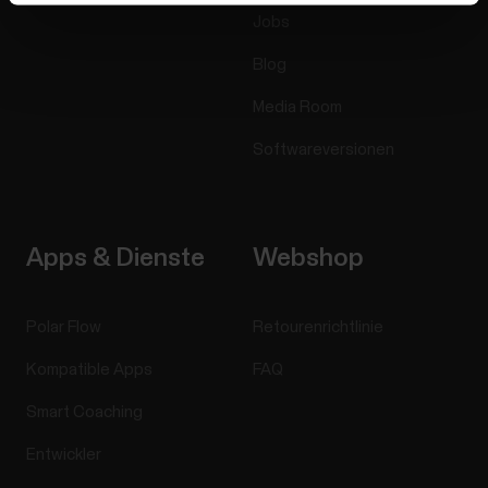
Jobs
Blog
Media Room
Softwareversionen
Apps & Dienste
Webshop
Polar Flow
Retourenrichtlinie
Kompatible Apps
FAQ
Smart Coaching
Entwickler