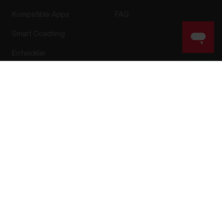
Kompatible Apps
FAQ
Smart Coaching
Entwickler
Success! ##