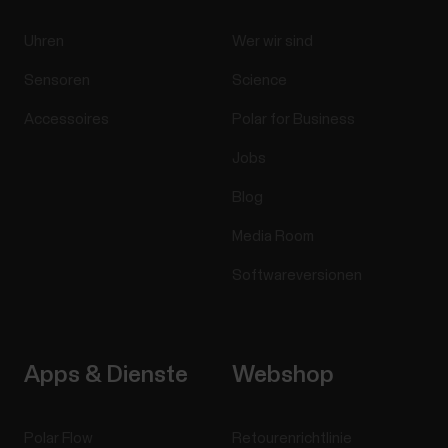
Uhren
Wer wir sind
Sensoren
Science
Accessoires
Polar for Business
Jobs
Blog
Media Room
Softwareversionen
Apps & Dienste
Webshop
Polar Flow
Retourenrichtlinie