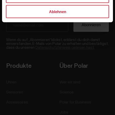
Ablehnen
Wenn du auf „Abonnieren“ klickst, erklärst du dich damit
einverstanden, E-Mails von Polar zu erhalten und bestätigst,
dass du unseren
Datenschutzhinweis gelesen hast.
Produkte
Über Polar
Uhren
Wer wir sind
Sensoren
Science
Accessoires
Polar for Business
Jobs