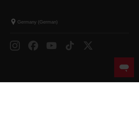
Success! ##
© Polar Electro 2026 . All Rights Reserved.
Garantie
Behördliche Informationen
Erklärung zur