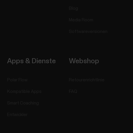
Blog
Media Room
Softwareversionen
Apps & Dienste
Webshop
Polar Flow
Retourenrichtlinie
Kompatible Apps
FAQ
Smart Coaching
Entwickler