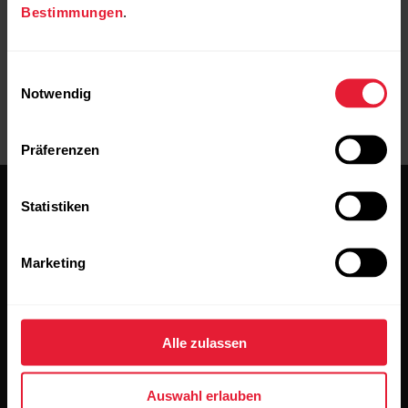
Bestimmungen
.
Einwilligungsauswahl
Notwendig
Präferenzen
Statistiken
Marketing
Bleibe auf dem Laufenden.
Alle zulassen
Abonniere unseren vierzehntägigen Newsletter, um
alle Updates direkt in deinen Posteingang zu erhalten.
Auswahl erlauben