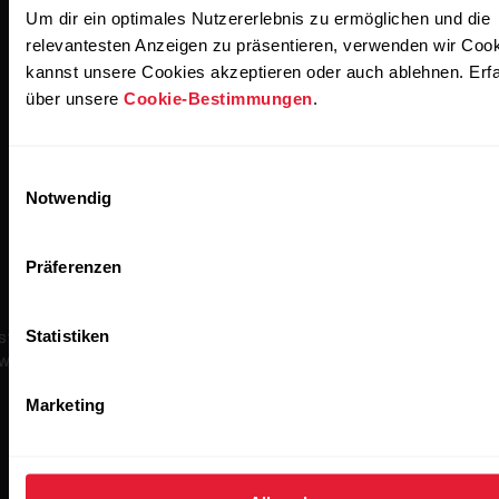
Um dir ein optimales Nutzererlebnis zu ermöglichen und die
relevantesten Anzeigen zu präsentieren, verwenden wir Coo
kannst unsere Cookies akzeptieren oder auch ablehnen. Erf
über unsere
Cookie-Bestimmungen
.
Einwilligungsauswahl
Notwendig
Polar H10
Präferenzen
Statistiken
ist der genaueste Herzfrequenz-Sensor in der Geschichte von Polar
wird weithin als Goldstandard der drahtlosen Herzfrequenz-Messun
angesehen.
Marketing
Jetzt kaufen