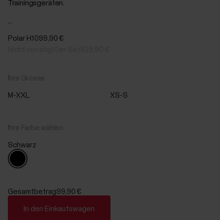
Trainingsgeräten.
...
Polar H10
99,90 €
Nicht vorrätig
10er Set
929,90 €
Ihre Grösse
M-XXL
XS-S
Ihre Farbe wählen
Schwarz
Gesamtbetrag
99,90 €
In den Einkaufswagen