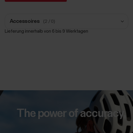
Accessoires
(2 / 0)
Lieferung innerhalb von 6 bis 9 Werktagen
Polar Pro Gurt
Schwarz
39,90 €
In den Einkaufswagen
Polar Pro Gurt
Schwarz
39,90 €
The power of accuracy.
In den Einkaufswagen