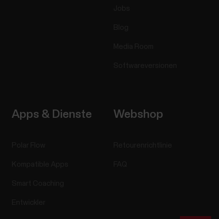
Jobs
Blog
Media Room
Softwareversionen
Apps & Dienste
Webshop
Polar Flow
Retourenrichtlinie
Kompatible Apps
FAQ
Smart Coaching
Entwickler