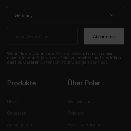
Wenn du auf „Abonnieren“ klickst, erklärst du dich damit
einverstanden, E-Mails von Polar zu erhalten und bestätigst,
dass du unseren
Datenschutzhinweis gelesen hast.
Produkte
Über Polar
Uhren
Wer wir sind
Sensoren
Science
Accessoires
Polar for Business