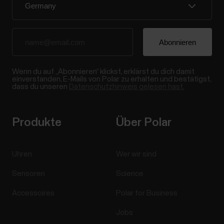
Wenn du auf „Abonnieren“ klickst, erklärst du dich damit
einverstanden, E-Mails von Polar zu erhalten und bestätigst,
dass du unseren
Datenschutzhinweis gelesen hast.
Produkte
Über Polar
Uhren
Wer wir sind
Sensoren
Science
Accessoires
Polar for Business
Jobs