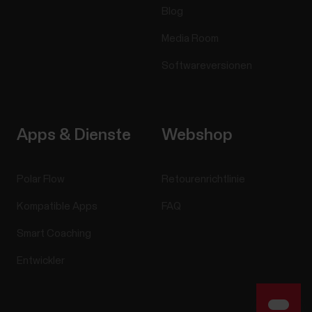
Blog
Media Room
Softwareversionen
Apps & Dienste
Webshop
Polar Flow
Retourenrichtlinie
Kompatible Apps
FAQ
Smart Coaching
Entwickler